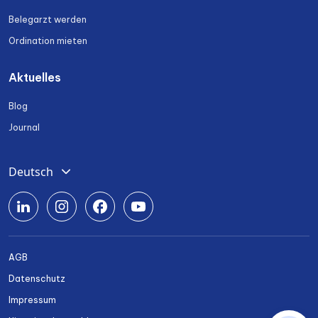
Belegarzt werden
Ordination mieten
Aktuelles
Blog
Journal
Deutsch
English
Română
Srpski
AGB
Български
Datenschutz
Українська
Impressum