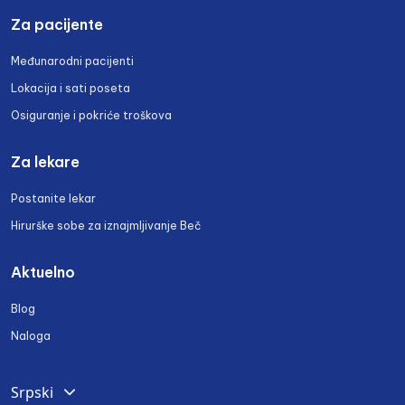
Za pacijente
Međunarodni pacijenti
Lokacija i sati poseta
Osiguranje i pokriće troškova
Za lekare
Postanite lekar
Hirurške sobe za iznajmljivanje Beč
Aktuelno
Blog
Naloga
Srpski
Deutsch