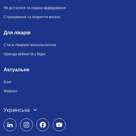
Як дістатися та години відвідування
Страхування та покриття витрат
Для лікарів
Стати лікарем-консультантом
Оренда кабінетів у Відні
Актуальне
Блог
Журнал
Deutsch
Українська
English
Română