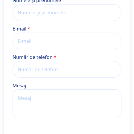
Nume și prenume
Numele și prenumele
E-mail
Număr de telefon
Mesaj