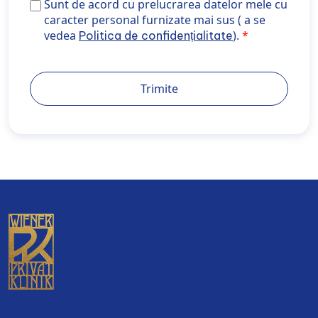
Sunt de acord cu prelucrarea datelor mele cu caracte
Sunt de acord cu prelucrarea datelor mele cu
personal furnizate mai sus ( a se vedea <a
caracter personal furnizate mai sus ( a se
href="https://wiener-privatklinik.com/ro/politica-de-
vedea
).
Politica de confidențialitate
confidentialitate/" target="_blank" rel="noopener
noreferrer">Politica de confidențialitate</a>).
Trimite