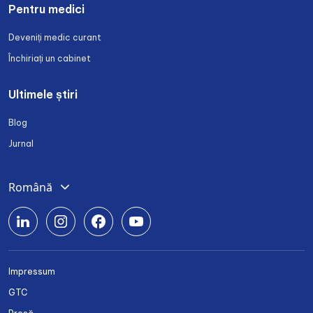
Pentru medici
Deveniți medic curant
Închiriați un cabinet
Ultimele știri
Blog
Jurnal
Română
Deutsch
English
Srpski
Impressum
Български
GTC
Українська