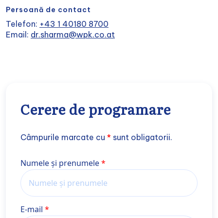
Persoană de contact
Telefon:
+43 1 40180 8700
Email:
dr.sharma@wpk.co.at
Cerere de programare
Câmpurile marcate cu
*
sunt obligatorii.
Nume și prenume
Numele și prenumele
E-mail