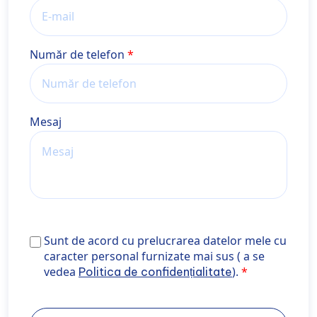
Număr de telefon
Mesaj
Sunt de acord cu prelucrarea datelor mele cu caracte
Sunt de acord cu prelucrarea datelor mele cu
personal furnizate mai sus ( a se vedea <a
caracter personal furnizate mai sus ( a se
href="https://wiener-privatklinik.com/ro/politica-de-
vedea
).
Politica de confidențialitate
confidentialitate/" target="_blank" rel="noopener
noreferrer">Politica de confidențialitate</a>).