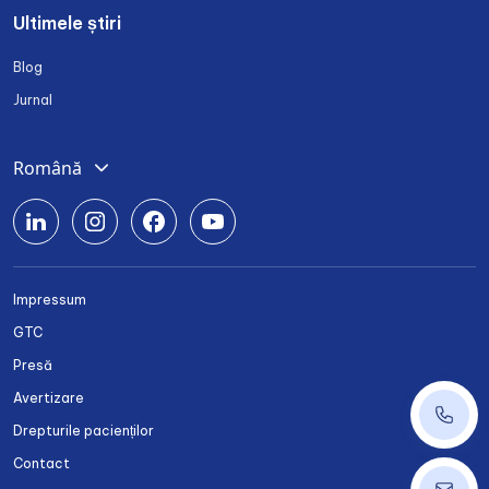
Ultimele știri
Blog
Jurnal
Română
Deutsch
English
Srpski
Impressum
Български
GTC
Українська
Presă
Avertizare
+40 37
Drepturile pacienților
Contact