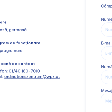
Câmp
Nume
Numel
bire
leză, germană
E-mai
gram de funcționare
 programare
soană de contact
Număr
efon:
01/40 180-7010
il:
ordinationszentrum@wpk.at
Mesa