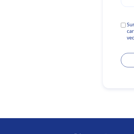
Sunt d
Sun
targe
car
ve