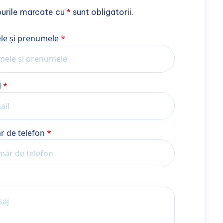
urile marcate cu
*
sunt obligatorii.
 și prenume
e și prenumele
l
 de telefon
j