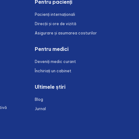
Pentru pacienți
Pacienți internaționali
Direcții și ore de vizită
Asigurare și asumarea costurilor
Pentru medici
Deveniți medic curant
Închiriați un cabinet
Ultimele știri
Blog
tivă
Jurnal