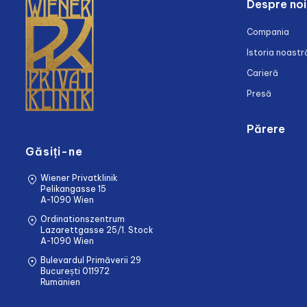
Despre noi
Compania
Istoria noastr
Carieră
Presă
Părere
Găsiți-ne
Wiener Privatklinik
Pelikangasse 15
A-1090 Wien
Ordinationszentrum
Lazarettgasse 25/1. Stock
A-1090 Wien
Bulevardul Primăverii 29
București 011972
Rumänien