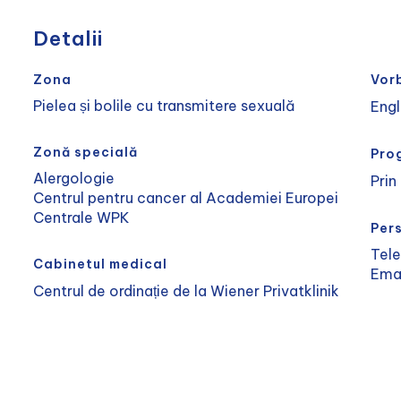
Detalii
Zona
Vor
Pielea și bolile cu transmitere sexuală
Eng
Zonă specială
Pro
Alergologie
Prin
Centrul pentru cancer al Academiei Europei
Centrale WPK
Per
Tel
Cabinetul medical
Ema
Centrul de ordinație de la Wiener Privatklinik