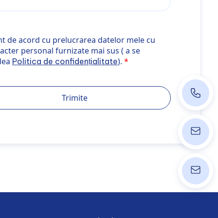
e acord cu prelucrarea datelor mele cu caracter personal fu
t de acord cu prelucrarea datelor mele cu
t="_blank" rel="noopener noreferrer">Politica de confidenția
acter personal furnizate mai sus ( a se
dea
).
Politica de confidențialitate
+40 374
Trimite
ordinati
info@wpk