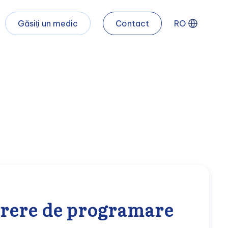
Găsiți un medic
Contact
RO
rere de programare