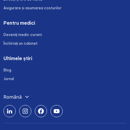
Asigurare și asumarea costurilor
Pentru medici
Deveniți medic curant
Închiriați un cabinet
Ultimele știri
Blog
Jurnal
Română
Deutsch
English
Srpski