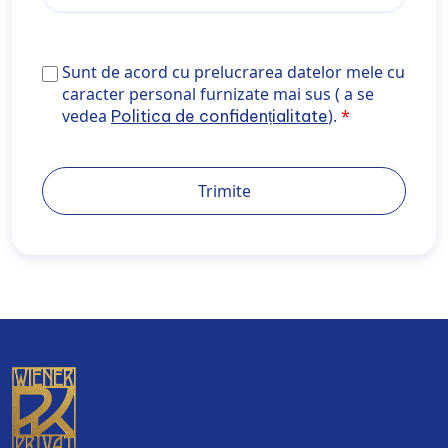
Sunt de acord cu prelucrarea datelor mele cu caracte
Sunt de acord cu prelucrarea datelor mele cu
personal furnizate mai sus ( a se vedea <a
caracter personal furnizate mai sus ( a se
href="https://wiener-privatklinik.com/ro/politica-de-
vedea
).
Politica de confidențialitate
confidentialitate/" target="_blank" rel="noopener
noreferrer">Politica de confidențialitate</a>).
Trimite