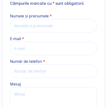
Câmpurile marcate cu
*
sunt obligatorii.
Nume și prenume
Numele și prenumele
E-mail
Număr de telefon
Mesaj