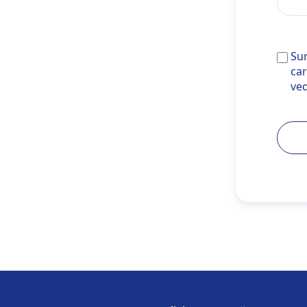
Sunt d
Sun
targe
car
ve