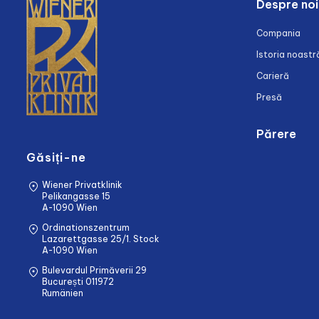
Despre noi
Compania
Istoria noastr
Carieră
Presă
Părere
Găsiți-ne
Wiener Privatklinik
Pelikangasse 15
A-1090 Wien
Ordinationszentrum
Lazarettgasse 25/1. Stock
A-1090 Wien
Bulevardul Primăverii 29
București 011972
Rumänien