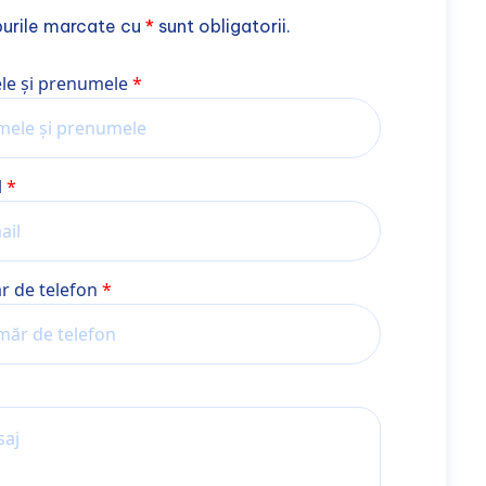
urile marcate cu
*
sunt obligatorii.
 și prenume
e și prenumele
l
 de telefon
j