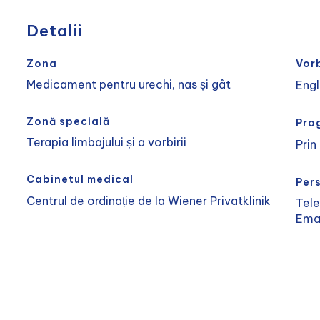
Detalii
Zona
Vor
Medicament pentru urechi, nas și gât
Eng
Zonă specială
Pro
Terapia limbajului și a vorbirii
Prin
Cabinetul medical
Per
Centrul de ordinație de la Wiener Privatklinik
Tel
Ema