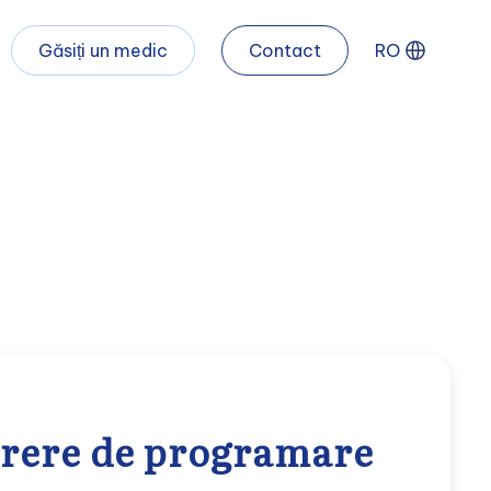
Găsiți un medic
Contact
RO
rere de programare