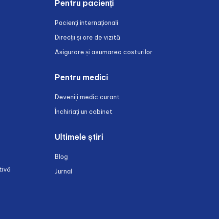
Pentru pacienți
Pacienți internaționali
Direcții și ore de vizită
Asigurare și asumarea costurilor
Pentru medici
Deveniți medic curant
Închiriați un cabinet
Ultimele știri
Blog
tivă
Jurnal