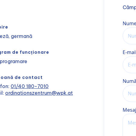
Câmp
Nume
Numel
bire
leză, germană
E-mai
gram de funcționare
 programare
soană de contact
Număr
efon:
01/40 180-7010
il:
ordinationszentrum@wpk.at
Mesa