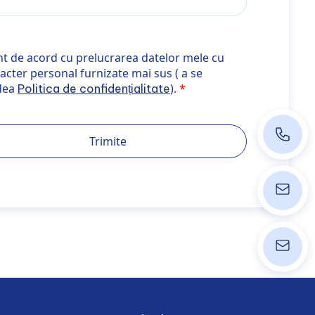
e acord cu prelucrarea datelor mele cu caracter personal fu
t de acord cu prelucrarea datelor mele cu
t="_blank" rel="noopener noreferrer">Politica de confidenția
acter personal furnizate mai sus ( a se
dea
).
Politica de confidențialitate
+40 374
Trimite
ordinati
info@wpk