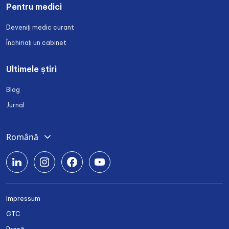
Pentru medici
Deveniți medic curant
Închiriați un cabinet
Ultimele știri
Blog
Jurnal
Română
Deutsch
English
Srpski
Impressum
Български
GTC
Українська