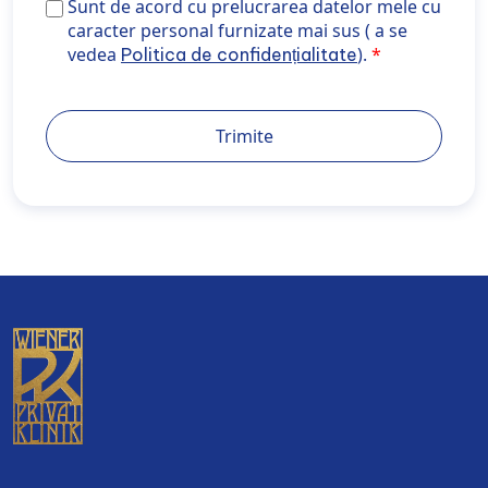
Sunt de acord cu prelucrarea datelor mele cu caracte
Sunt de acord cu prelucrarea datelor mele cu
personal furnizate mai sus ( a se vedea <a
caracter personal furnizate mai sus ( a se
href="https://wiener-privatklinik.com/ro/politica-de-
vedea
).
Politica de confidențialitate
confidentialitate/" target="_blank" rel="noopener
noreferrer">Politica de confidențialitate</a>).
Trimite