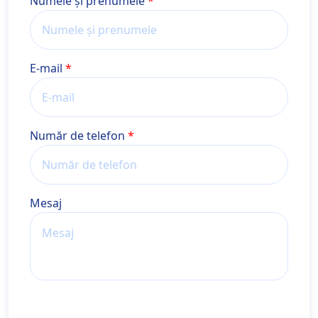
Nume și prenume
Numele și prenumele
E-mail
Număr de telefon
Mesaj