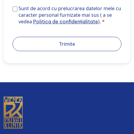
Sunt de acord cu prelucrarea datelor mele cu caracte
Sunt de acord cu prelucrarea datelor mele cu
personal furnizate mai sus ( a se vedea <a
caracter personal furnizate mai sus ( a se
href="https://wiener-privatklinik.com/ro/politica-de-
vedea
).
Politica de confidențialitate
confidentialitate/" target="_blank" rel="noopener
noreferrer">Politica de confidențialitate</a>).
Trimite