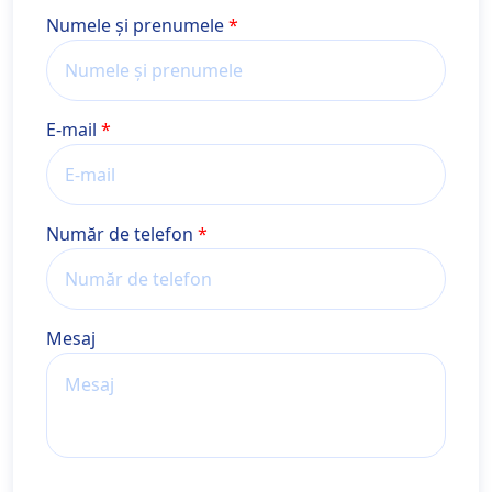
Nume și prenume
Numele și prenumele
E-mail
Număr de telefon
Mesaj