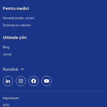
Pentru medici
Deveniți medic curant
Închiriați un cabinet
Ultimele știri
Blog
Jurnal
Română
Deutsch
English
Srpski
Impressum
Български
GTC