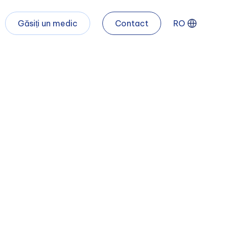
Găsiți un medic
Contact
RO