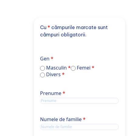
Cu
*
câmpurile marcate sunt
câmpuri obligatorii.
Gen
Masculin
Femei
Divers
Nume și prenume
Prenume
Name
Numele de familie