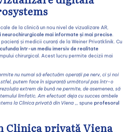
crosystems
ale de la clinică un nou nivel de vizualizare AR,
 neurochirurgicale mai informate și mai precise
.
acienți și medicii curanți de la Weiner Privatklinik. Cu
cufunda într-un mediu imersiv de realitate
pului chirurgical. Acest lucru permite decizii mai
mite nu numai să efectuăm operații pe nerv, ci și noi
Astfel, putem face în siguranță următorul pas într-o
s, rezoluția extrem de bună ne permite, de asemenea, să
temului limfatic. Am efectuat deja cu succes ambele
stems la Clinica privată din Viena
„, spune
profesorul
 Clinica privată Viena