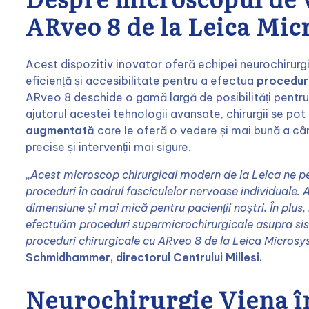
ARveo 8 de la Leica Mi
Acest dispozitiv inovator oferă echipei neurochirurgic
eficiență și accesibilitate pentru a efectua
proceduri
ARveo 8 deschide o gamă largă de posibilități pentru p
ajutorul acestei tehnologii avansate, chirurgii se pot
augmentată
care le oferă o vedere și mai bună a câm
precise și intervenții mai sigure.
„
Acest microscop chirurgical modern de la Leica ne per
proceduri în cadrul fasciculelor nervoase individuale. 
dimensiune și mai mică pentru pacienții noștri. În plu
efectuăm proceduri supermicrochirurgicale asupra sis
proceduri chirurgicale cu ARveo 8 de la Leica Microsy
Schmidhammer, directorul Centrului Millesi.
Neurochirurgie Viena în