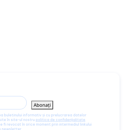
Abonați
a buletinului informativ și cu prelucrarea datelor
site în site-ul nostru
politica de confidențialitate
.
fi revocat în orice moment prin intermediul linkului
e newsletter.