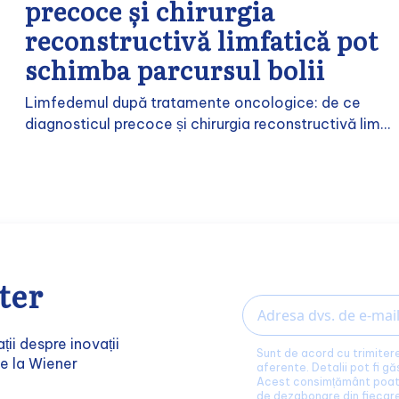
precoce și chirurgia
reconstructivă limfatică pot
schimba parcursul bolii
Limfedemul după tratamente oncologice: de ce
diagnosticul precoce și chirurgia reconstructivă lim...
ter
Email
ții despre inovații
Sunt de acord cu trimitere
de la Wiener
aferente. Detalii pot fi gă
Acest consimțământ poate 
de dezabonare din fiecar