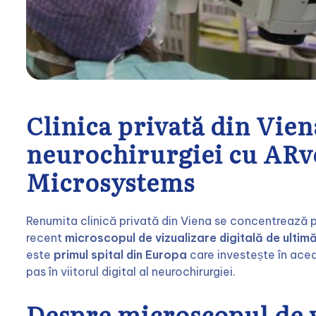
Clinica privată din Viena
neurochirurgiei cu ARve
Microsystems
Renumita clinică privată din Viena se concentrează pe 
recent
microscopul de vizualizare digitală de ulti
este
primul spital din Europa
care investește în acea
pas în viitorul digital al neurochirurgiei.
Despre microscopul de v