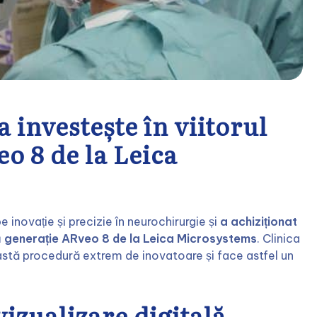
 investește în viitorul
o 8 de la Leica
inovație și precizie în neurochirurgie și
a achiziționat
mă generație ARveo 8 de la Leica Microsystems
. Clinica
stă procedură extrem de inovatoare și face astfel un
izualizare digitală