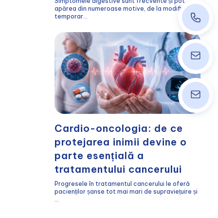
Simptomele digestive sunt frecvente și pot
apărea din numeroase motive, de la modificări
temporar...
+40 374
ordinati
info@wpk
Cardio-oncologia: de ce
protejarea inimii devine o
parte esențială a
tratamentului cancerului
Progresele în tratamentul cancerului le oferă
pacienților șanse tot mai mari de supraviețuire și
...