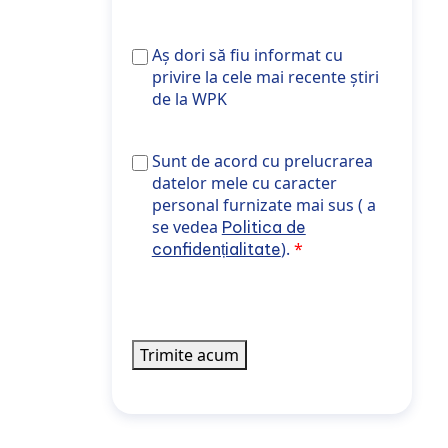
Aș
Aș dori să fiu informat cu
dori
privire la cele mai recente știri
să
de la WPK
fiu
informat
Sunt de acord cu prelucrarea datelor mele 
Sunt de acord cu prelucrarea
cu
target="_blank" rel="noopener noreferrer"
datelor mele cu caracter
privire
personal furnizate mai sus ( a
la
se vedea
Politica de
cele
).
confidențialitate
mai
recente
știri
de
la
Trimite acum
WPK