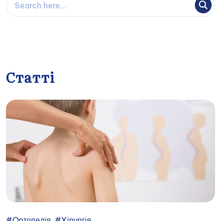
Статті
,
#Oртопедія
#Xірургія