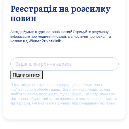
Реєстрація на розсилку
новин
Завжди будьте в курсі останніх новин! Отримуйте регулярну
інформацію про медичні інновації, діагностичні пропозиції та
новини від Wiener Privatklinik.
Email
Підписатися
Я даю згоду на надсилання інформаційного бюлетеня та
пов'язану з цим обробку даних. Детальну інформацію можна
знайти в нашому
політика конфіденційності
. Ця згода може бути
відкликана в будь-який час за допомогою посилання для відмови
від підписки, яке міститься в кожному інформаційному бюлетені.