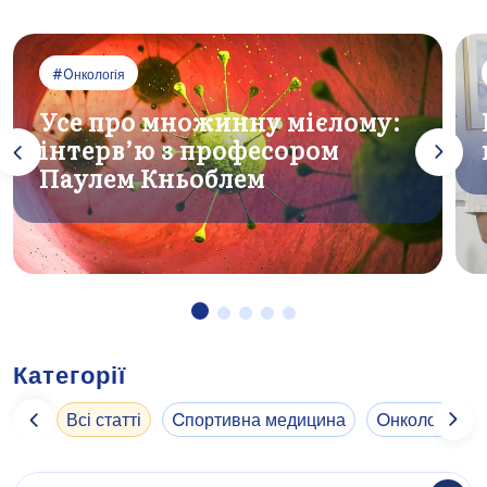
#Oнкологія
Усе про множинну мієлому:
інтерв’ю з професором
Паулем Кньоблем
Категорії
Всі статті
Cпортивна медицина
Oнкологія