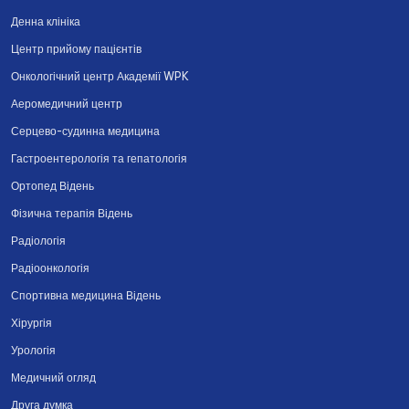
Денна клініка
Центр прийому пацієнтів
Онкологічний центр Академії WPK
Аеромедичний центр
Серцево-судинна медицина
Гастроентерологія та гепатологія
Ортопед Відень
Фізична терапія Відень
Радіологія
Радіоонкологія
Спортивна медицина Відень
Хірургія
Урологія
Медичний огляд
Друга думка