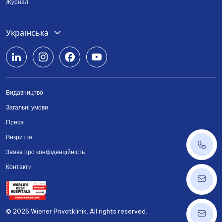
Журнал
Deutsch
Українська
English
Română
Видавництво
Srpski
Загальні умови
Български
Преса
Викриття
+43 14
Заява про конфіденційність
Контакти
ordinat
© 2026 Wiener Privatklinik. All rights reserved.
info@w