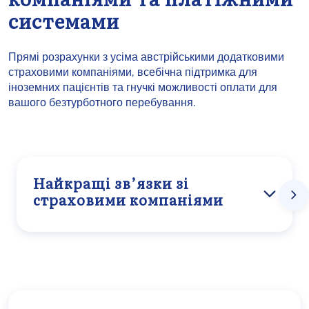
системами
Прямі розрахунки з усіма австрійськими додатковими
страховими компаніями, всебічна підтримка для
іноземних пацієнтів та гнучкі можливості оплати для
вашого безтурботного перебування.
Найкращі зв’язки зі
страховими компаніями
Для забезпечення безготівкового оплати
рахунку укладено договори про пряме
розрахунки з усіма австрійськими додатковими
страховими компаніями, а також з більшістю
національних органів соціального
страхування. Міжнародним пацієнтам ми