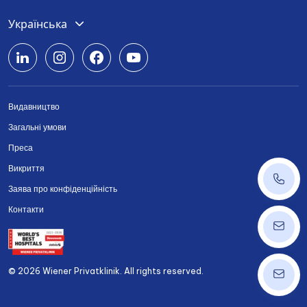
Deutsch
Українська
English
Română
Видавництво
Srpski
Загальні умови
Български
Преса
Викриття
+43 14
Заява про конфіденційність
Контакти
ordinat
© 2026 Wiener Privatklinik. All rights reserved.
info@w