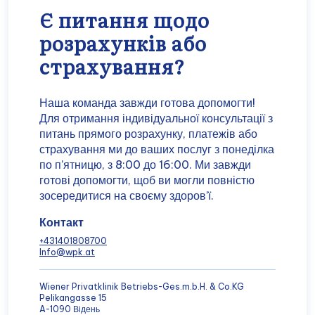
пропонуємо всебічну підтримку в розрахунках
Є питання щодо
з приватними страховими компаніями з-за
розрахунків або
кордону. У багатьох випадках також можливі
прямі розрахунки – ми з радістю прояснимо це
страхування?
для вас заздалегідь. При наявності договору
про розміщення в багатомісному номері,
звичайно, можлива доплата за одномісний
Наша команда завжди готова допомогти!
номер.
Для отримання індивідуальної консультації з
питань прямого розрахунку, платежів або
страхування ми до ваших послуг з понеділка
по п’ятницю, з 8:00 до 16:00. Ми завжди
готові допомогти, щоб ви могли повністю
зосередитися на своєму здоров’ї.
Контакт
+431401808700
Info@wpk.at
Wiener Privatklinik Betriebs-Ges.m.b.H. & Co.KG
Pelikangasse 15
A-1090 Відень