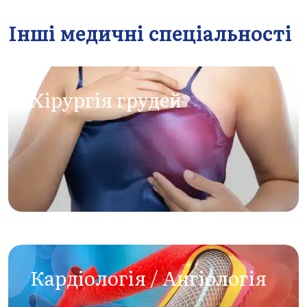
Інші медичні спеціальності
Xірургія грудей
Кардіологія / Aнгіологія