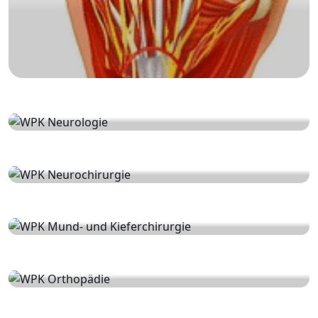
Hеврологія
Hейрохірургія
Хірургія ротової
порожнини та щелеп
Oртопедія