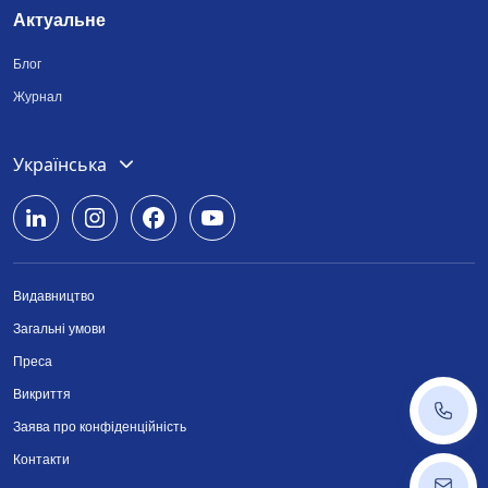
Актуальне
Блог
Журнал
Deutsch
Українська
English
Română
Видавництво
Srpski
Загальні умови
Български
Преса
Викриття
+43 14
Заява про конфіденційність
Контакти
ordinat