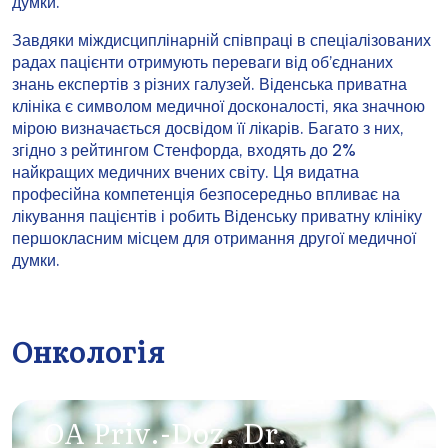
думки.
Завдяки міждисциплінарній співпраці в спеціалізованих
радах пацієнти отримують переваги від об’єднаних
знань експертів з різних галузей. Віденська приватна
клініка є символом медичної досконалості, яка значною
мірою визначається досвідом її лікарів. Багато з них,
згідно з рейтингом Стенфорда, входять до 2%
найкращих медичних вчених світу. Ця видатна
професійна компетенція безпосередньо впливає на
лікування пацієнтів і робить Віденську приватну клініку
першокласним місцем для отримання другої медичної
думки.
Oнкологія
OA Priv.-Doz. Dr.