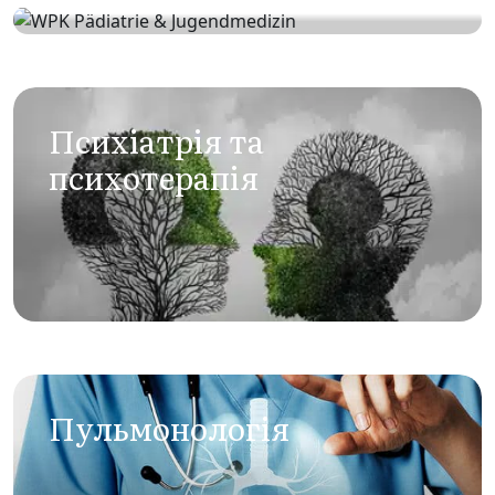
Педіатрія та медицина
для підлітків
Психіатрія та
психотерапія
Пульмонологія