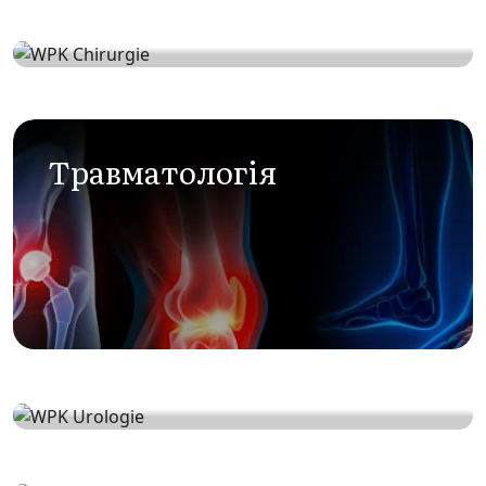
Xірургія
Tравматологія
Урологія