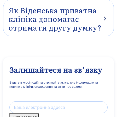
як правило, отримують кваліфіковану другу думку протягом
декількох робочих днів – за бажанням також у рамках онлайн-
Як Віденська приватна
консультації.
клініка допомагає
отримати другу думку?
WPK пропонує структурований доступ до провідних фахівців з
понад 30 медичних спеціальностей. Завдяки міждисциплінарним
комісіям та тісній співпраці між експертами пацієнти отримують
швидку відповідь, найвищу якість та індивідуальну консультацію –
навіть на міжнародному рівні.
Залишайтеся на зв’язку
Будьте в курсі подій та отримуйте актуальну інформацію та
новини з клініки, оголошення та звіти про заходи.
Email