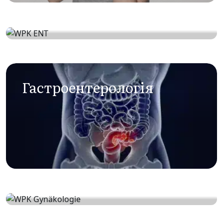
ЛОР
Гастроентерологія
Гінекологія