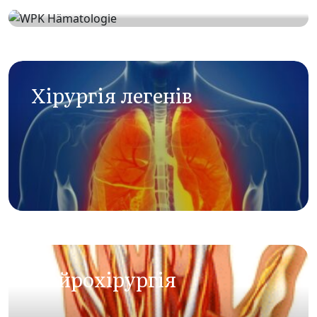
Гематологія
Xірургія легенів
Нейрохірургія