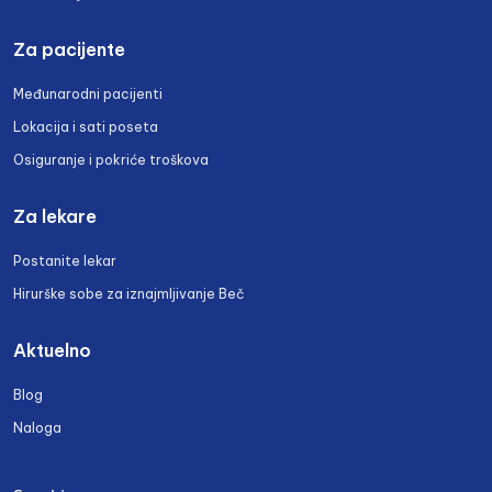
Za pacijente
Međunarodni pacijenti
Lokacija i sati poseta
Osiguranje i pokriće troškova
Za lekare
Postanite lekar
Hirurške sobe za iznajmljivanje Beč
Aktuelno
Blog
Naloga