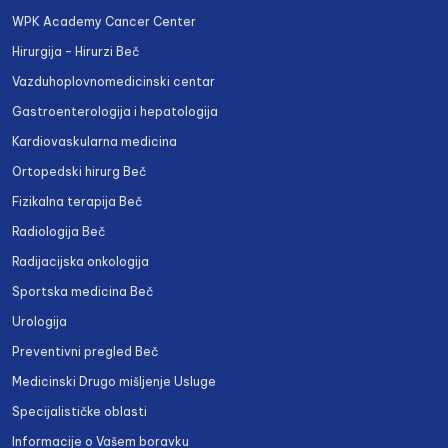
WPK Academy Cancer Center
Hirurgija – Hirurzi Beč
Vazduhoplovnomedicinski centar
Gastroenterologija i hepatologija
Kardiovaskularna medicina
Ortopedski hirurg Beč
Fizikalna terapija Beč
Radiologija Beč
Radijacijska onkologija
Sportska medicina Beč
Urologija
Preventivni pregled Beč
Medicinski Drugo mišljenje Usluge
Specijalističke oblasti
Informacije o Vašem boravku