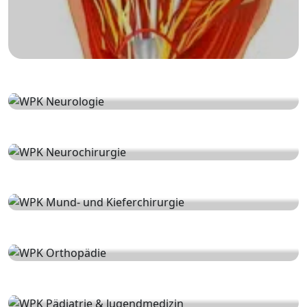
Neurologija
Neurohirurgija
Oralna i maksilofacijalna
hirurgija
Ortopedija