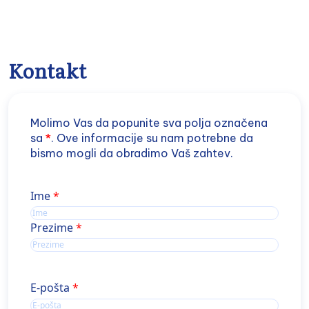
Vaskularna hirurgija
Kontakt
Molimo Vas da popunite sva polja označena
sa
*
. Ove informacije su nam potrebne da
bismo mogli da obradimo Vaš zahtev.
Ime
Ime
Prezime
E-pošta