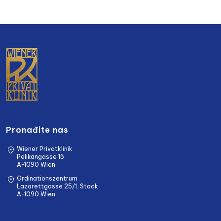
brzih povratnih informacija, najviše kvalitete i individualnog
savetovanja – čak i na međunarodnom nivou.
Pronađite nas
Wiener Privatklinik
Pelikangasse 15
A-1090 Wien
Ordinationszentrum
Lazarettgasse 25/1. Stock
A-1090 Wien