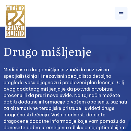
Drugo mišljenje
Medicinsko drugo mišljenje znači da nezavisna
specijalistkinja ili nezavisni specijalista detaljno
pregleda vašu dijagnozu i predloženi plan lečenja. Cilj
ovog dodatnog mišljenja je da potvrdi prvobitnu
procenu ili da pruži nove uvide. Na taj način možete
dobiti dodatne informacije o vašem oboljenju, saznati
za alternativne terapijske pristupe i uvideti druge
mogućnosti lečenja. Vaša prednost: dobijate
dragocene dodatne informacije koje vam pomažu da
donesete dobro utemeljenu odluku o najoptimalnijem