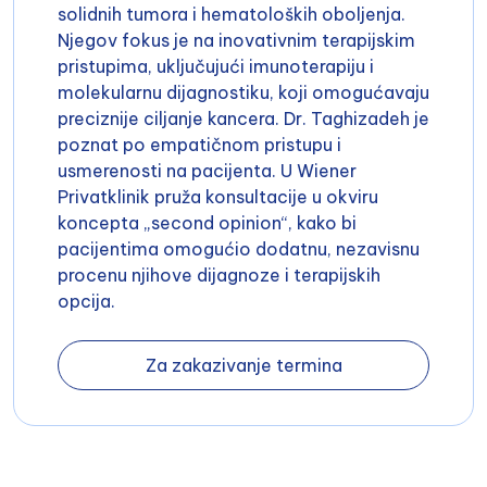
solidnih tumora i hematoloških oboljenja.
Njegov fokus je na inovativnim terapijskim
pristupima, uključujući imunoterapiju i
molekularnu dijagnostiku, koji omogućavaju
preciznije ciljanje kancera. Dr. Taghizadeh je
poznat po empatičnom pristupu i
usmerenosti na pacijenta. U Wiener
Privatklinik pruža konsultacije u okviru
koncepta „second opinion“, kako bi
pacijentima omogućio dodatnu, nezavisnu
procenu njihove dijagnoze i terapijskih
opcija.
Za zakazivanje termina