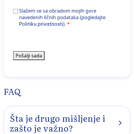
informacije
Slažem se sa obradom mojih gore navedenih podata
Slažem se sa obradom mojih gore
o
(pogledajte Politiku privatnosti).
navedenih ličnih podataka (pogledajte
novostima
).
Politiku privatnosti
iz
WPK-
a
Pošalji sada
FAQ
Šta je drugo mišljenje i
zašto je važno?