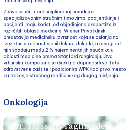
medicinskog mišljenja.
Zahvaljujući interdisciplinarnoj saradnji u
specijalizovanim stručnim timovima, pacijentkinje i
pacijenti imaju koristi od objedinjene ekspertize iz
različitih oblasti medicine. Wiener Privatklinik
predstavlja medicinsku izvrsnost koja se oslanja na
izuzetnu stručnost njenih lekara i lekarki, a mnogi od
njih spadaju među 2 % najeminentnijih naučnika u
oblasti medicine prema Stanford rangiranju. Ova
vrhunska kompetencija direktno doprinosi kvalitetu
zdravstvene zaštite i pozicionira WPK kao prvo mesto
za traženje stručnog medicinskog drugog mišljenja.
Onkologija
Dr. Hossein Taghizadeh