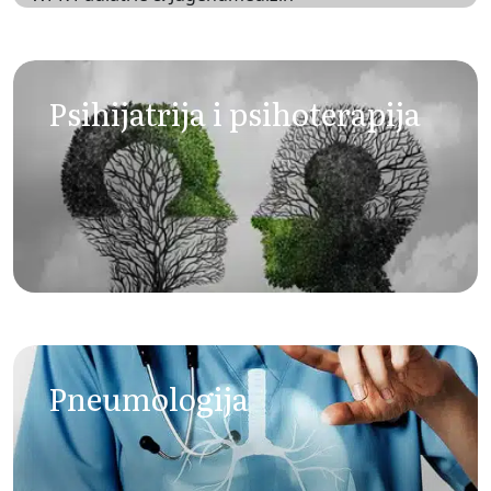
Pedijatrija i adolescentna
medicina
Psihijatrija i psihoterapija
Pneumologija