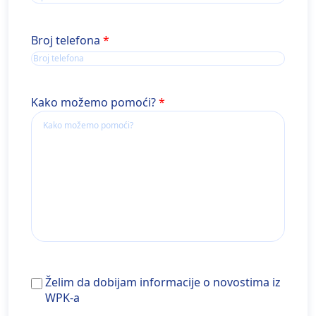
Broj telefona
Kako možemo pomoći?
Želim
Želim da dobijam informacije o novostima iz
da
WPK-a
dobijam