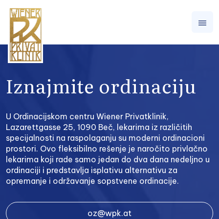
Iznajmite ordinaciju
U Ordinacijskom centru Wiener Privatklinik,
Lazarettgasse 25, 1090 Beč, lekarima iz različitih
specijalnosti na raspolaganju su moderni ordinacioni
prostori. Ovo fleksibilno rešenje je naročito privlačno
lekarima koji rade samo jedan do dva dana nedeljno u
ordinaciji i predstavlja isplativu alternativu za
opremanje i održavanje sopstvene ordinacije.
oz@wpk.at