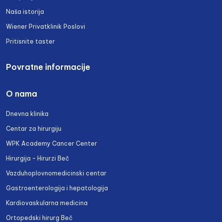
Naša istorija
Wiener Privatklinik Poslovi
Pritisnite taster
Povratne informacije
O nama
Dnevna klinika
Centar za hirurgiju
WPK Academy Cancer Center
Hirurgija – Hirurzi Beč
Vazduhoplovnomedicinski centar
Gastroenterologija i hepatologija
Kardiovaskularna medicina
Ortopedski hirurg Beč