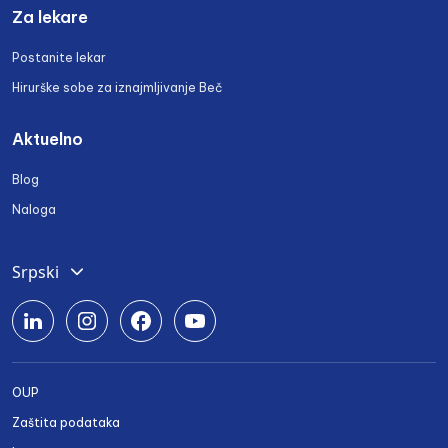
Za lekare
Postanite lekar
Hirurške sobe za iznajmljivanje Beč
Aktuelno
Blog
Naloga
Srpski
Deutsch
English
Română
OUP
Български
Zaštita podataka
Українська