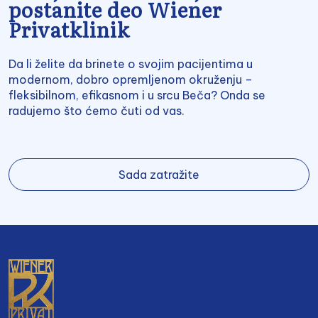
postanite deo Wiener
Privatklinik
Da li želite da brinete o svojim pacijentima u
modernom, dobro opremljenom okruženju –
fleksibilnom, efikasnom i u srcu Beča? Onda se
radujemo što ćemo čuti od vas.
Sada zatražite