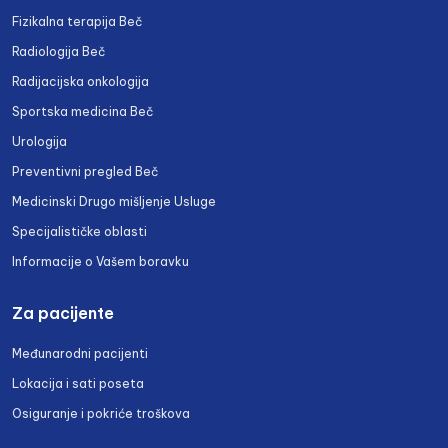
Fizikalna terapija Beč
Radiologija Beč
Radijacijska onkologija
Sportska medicina Beč
Urologija
Preventivni pregled Beč
Medicinski Drugo mišljenje Usluge
Specijalističke oblasti
Informacije o Vašem boravku
Za pacijente
Međunarodni pacijenti
Lokacija i sati poseta
Osiguranje i pokriće troškova