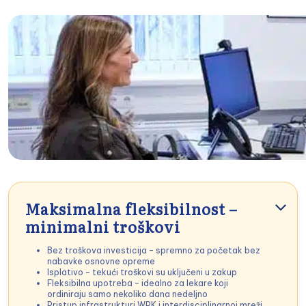
Maksimalna fleksibilnost –
minimalni troškovi
Bez troškova investicija – spremno za početak bez
nabavke osnovne opreme
Isplativo – tekući troškovi su uključeni u zakup
Fleksibilna upotreba – idealno za lekare koji
ordiniraju samo nekoliko dana nedeljno
Pristup infrastrukturi WPK i interdisciplinarnoj mreži