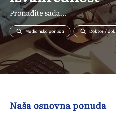
Pronađite sada…
Medicinska ponuda
Doktor / dok
Naša osnovna ponuda