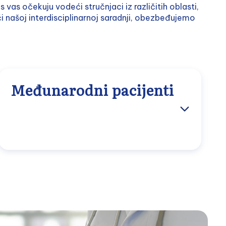
vas očekuju vodeći stručnjaci iz različitih oblasti,
 našoj interdisciplinarnoj saradnji, obezbeđujemo
Međunarodni pacijenti
Wiener Privatklinik nudi ekskluzivne VIP
usluge kako za domaće pacijente sa
dopunskim osiguranjem, tako i za
međunarodne pacijente, koje su optimalno
prilagođene individualnim potrebama. Od
brzog prijema, preko ličnih kontakata, do
prilagođenih planova lečenja, brinemo se da
se tokom boravka osećate potpuno ugodno i