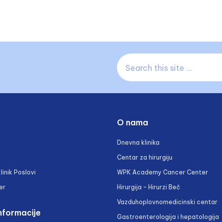
O nama
Dnevna klinika
Centar za hirurgiju
linik Poslovi
WPK Academy Cancer Center
er
Hirurgija – Hirurzi Beč
Vazduhoplovnomedicinski centar
nformacije
Gastroenterologija i hepatologija