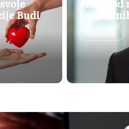
 svoje
Jedan od 
ije Budi
torakalni
Saznajte više