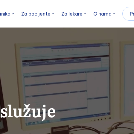
inika
Za pacijente
Za lekare
O nama
P
aslužuje