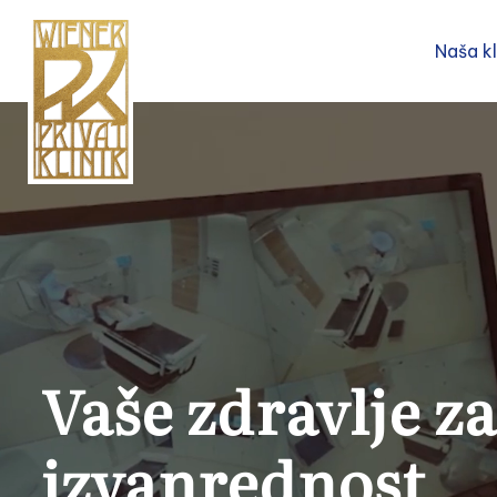
Naša kl
Vaše zdravlje z
izvanrednost