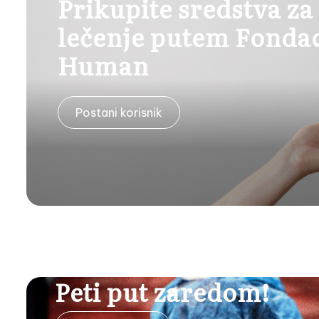
Prikupite sredstva za
lečenje putem Fondac
Human
Postani korisnik
Peti put zaredom!