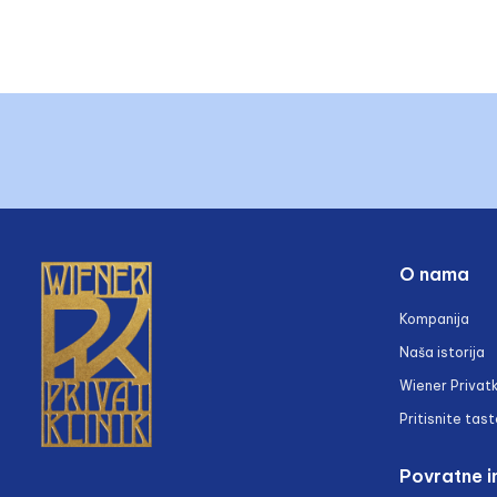
O nama
Kompanija
Naša istorija
Wiener Privatk
Pritisnite tast
Povratne i