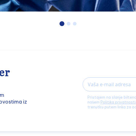
er
Email
im
Pristajem na slanje bilten
ovostima iz
našem
Politika privatnosti
trenutku putem linka za o