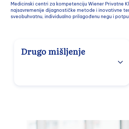
Medicinski centri za kompetenciju Wiener Privatne Kli
najsavremenije dijagnostičke metode i inovativne te
sveobuhvatnu, individualno prilagođenu negu i potpun
Drugo mišljenje
Medicinsko drugo mišljenje znači da
nezavisna specijalistkinja ili nezavisni
specijalista detaljno pregleda vašu dijagnozu
i predloženi plan lečenja. Cilj ovog dodatnog
mišljenja je da potvrdi prvobitnu procenu ili
da pruži nove uvide. Na taj način možete
dobiti dodatne informacije o vašem
oboljenju, saznati za alternativne terapijske