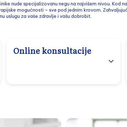
nike nude specijalizovanu negu na najvišem nivou. Kod nas 
rapijske mogućnosti – sve pod jednim krovom. Zahvaljujući
u uslugu za vaše zdravlje i vašu dobrobit.
Online konsultacije
Sa
Online Healthcare Center-om
Wiener
Privatklinik, pacijenti mogu udobno iz svog
doma razgovarati sa vodećim medicinskim
specijalistima. Nakon besplatnog uvodnog
razgovora sa ličnim Case Manager-om,
pacijent se povezuje sa najprikladnijim
lekarom za svoj slučaj. Online konsultacija se
zatim održava putem video poziva preko