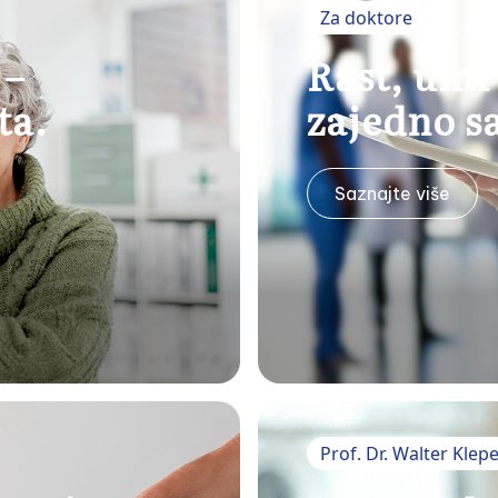
računara, tableta ili pametnog telefona.
Za doktore
Pacijenti dobijaju individualni plan lečenja ili
 –
Rast, umre
stručno drugo mišljenje, bez obzira na to gde
se nalaze.
ta.
zajedno s
Cela stranica prikaza
Saznajte više
Prof. Dr. Walter Klep