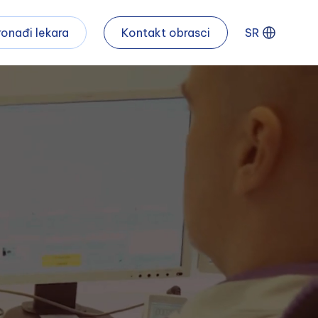
ronađi lekara
Kontakt obrasci
SR