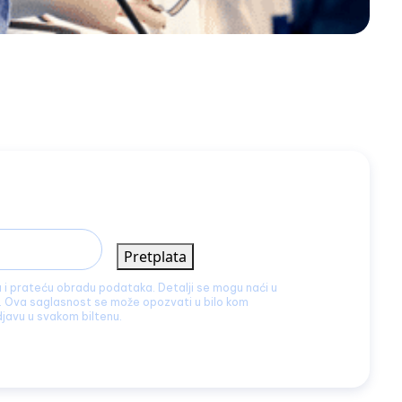
Pretplata
a i prateću obradu podataka. Detalji se mogu naći u
. Ova saglasnost se može opozvati u bilo kom
djavu u svakom biltenu.