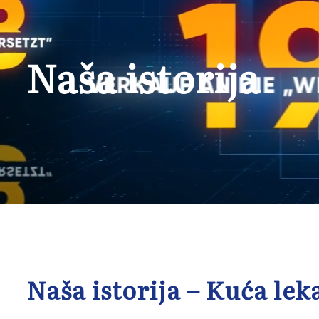
Naša istorija
Naša istorija – Kuća lek