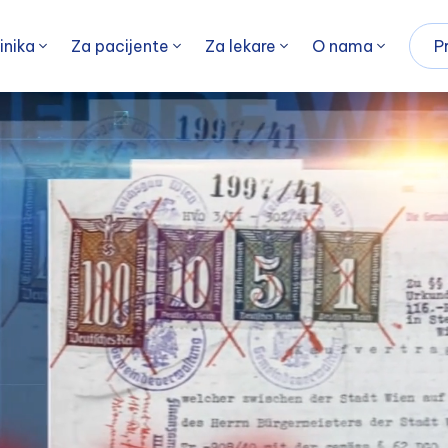
inika
Za pacijente
Za lekare
O nama
P