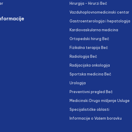
er
Hirurgija – Hirurzi Beč
Vazduhoplovnomedicinski centar
nformacije
Gastroenterologija i hepatologija
Kardiovaskularna medicina
Ortopedski hirurg Beč
Fizikalna terapija Beč
Radiologija Beč
Radijacijska onkologija
Sportska medicina Beč
Urologija
Preventivni pregled Beč
Medicinski Drugo mišljenje Usluge
Specijalističke oblasti
Informacije o Vašem boravku