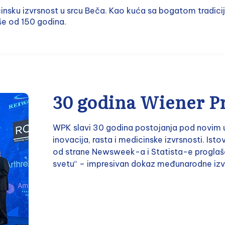
icinsku izvrsnost u srcu Beča. Kao kuća sa bogatom tradi
še od 150 godina.
30 godina Wiener Pr
WPK slavi 30 godina postojanja pod novim u
inovacija, rasta i medicinske izvrsnosti. Ist
od strane Newsweek-a i Statista-e proglaše
svetu“ – impresivan dokaz međunarodne izvr