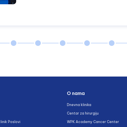
O nama
Dnevna klinika
Centar za hirurgiju
linik Poslovi
WPK Academy Cancer Center