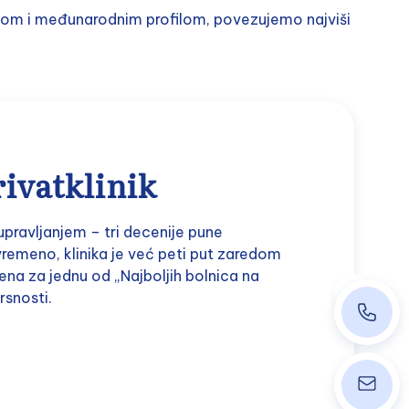
cijom i međunarodnim profilom, povezujemo najviši
ivatklinik
pravljanjem – tri decenije pune
ovremeno, klinika je već peti put zaredom
na za jednu od „Najboljih bolnica na
snosti.
+43 140
ordinati