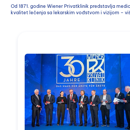
Od 1871. godine Wiener Privatklinik predstavlja med
kvalitet lečenja sa lekarskim vođstvom i vizijom – vi