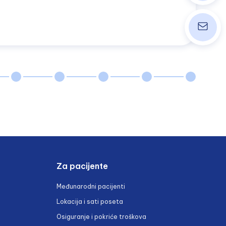
info@wpk
Za pacijente
Međunarodni pacijenti
Lokacija i sati poseta
Osiguranje i pokriće troškova