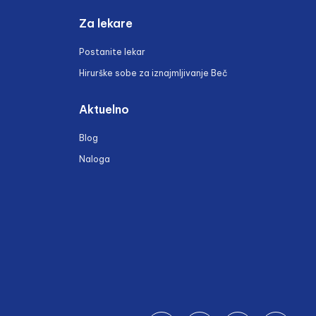
Za lekare
Postanite lekar
Hirurške sobe za iznajmljivanje Beč
Aktuelno
Blog
Naloga