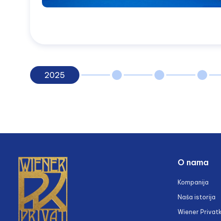
2025
O nama
Kompanija
Naša istorija
Wiener Privatk