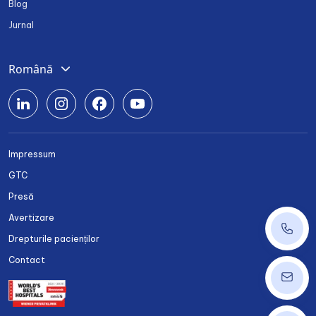
Blog
Jurnal
Română
Deutsch
English
Srpski
Impressum
Български
GTC
Українська
Presă
Avertizare
+40 37
Drepturile pacienților
Contact
ordinat