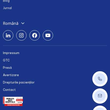
Blog
Jurnal
Română
Deutsch
English
Srpski
Impressum
Български
GTC
Українська
Presă
Avertizare
+40 37
Drepturile pacienților
Contact
ordinat