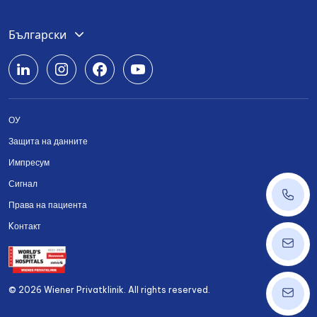
Deutsch
Български
English
Română
ОУ
Srpski
Защита на данните
Українська
Импресум
Сигнал
+43 14
Права на пациента
Kонтакт
ordinat
© 2026 Wiener Privatklinik. All rights reserved.
info@w