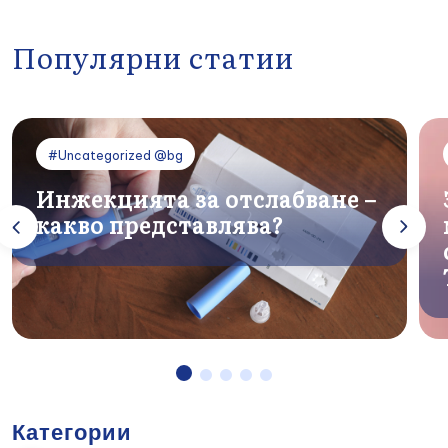
Популярни статии
#Uncategorized @bg
Инжекцията за отслабване –
какво представлява?
Категории