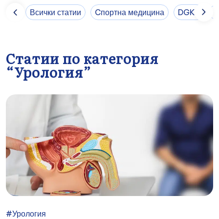
Всички статии
Cпортна медицина
DGKP
E
Статии по категория
“Урология”
#Урология