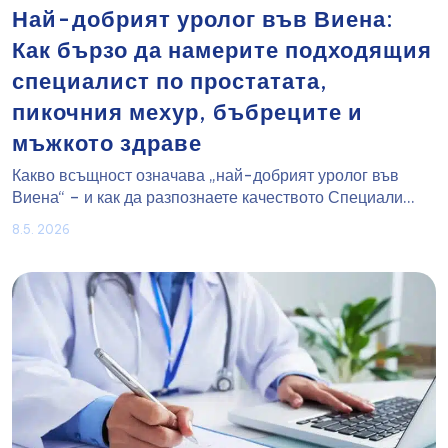
Най-добрият уролог във Виена:
Как бързо да намерите подходящия
специалист по простатата,
пикочния мехур, бъбреците и
мъжкото здраве
Какво всъщност означава „най-добрият уролог във
Виена“ – и как да разпознаете качеството Специали...
8.5. 2026