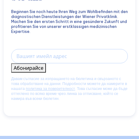
Beginnen Sie noch heute Ihren Weg zum Wohlbefinden mit den
diagnostischen Dienstleistungen der Wiener Privatklinik.
Machen Sie den ersten Schritt in eine gesündere Zukunft und
profitieren Sie von unserer erstklassigen medizinischen
Expertise.
Email
Абонирайсе
Давам съгласие за изпращането на бюлетина и свързаното с
това обработване на данни. Подробности можете да намерите в
нашата
политика за поверителност
. Това съгласие може да бъде
оттеглено по всяко време чрез линка за отписване, който се
намира във всеки бюлетин.