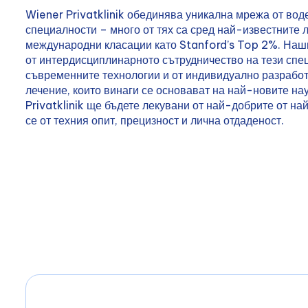
Wiener Privatklinik обединява уникална мрежа от вод
специалности – много от тях са сред най-известните 
международни класации като Stanford’s Top 2%. Наши
от интердисциплинарното сътрудничество на тези спец
съвременните технологии и от индивидуално разработ
лечение, които винаги се основават на най-новите на
Privatklinik ще бъдете лекувани от най-добрите от н
се от техния опит, прецизност и лична отдаденост.