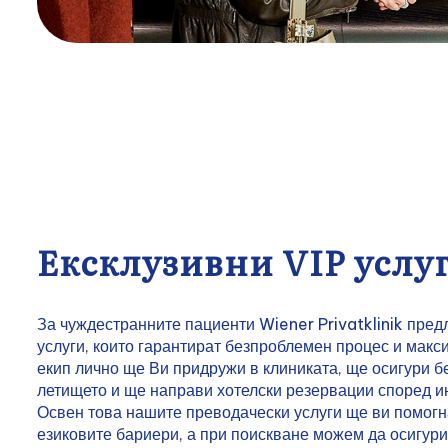
Ексклузивни VIP услу
За чуждестранните пациенти Wiener Privatklinik пред
услуги, които гарантират безпроблемен процес и мак
екип лично ще Ви придружи в клиниката, ще осигури 
летището и ще направи хотелски резервации според и
Освен това нашите преводачески услуги ще ви помогн
езиковите бариери, а при поискване можем да осигур