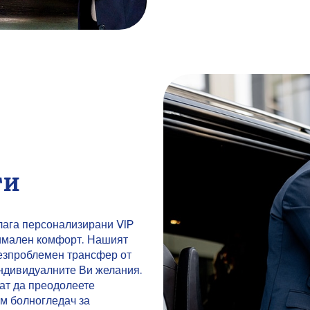
ги
лага персонализирани VIP
симален комфорт. Нашият
безпроблемен трансфер от
ндивидуалните Ви желания.
ат да преодолеете
им болногледач за