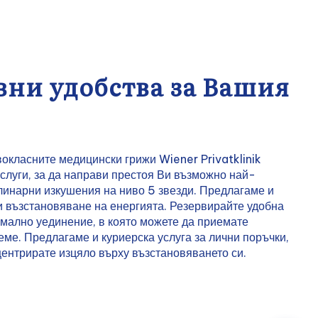
вни удобства за Вашия
окласните медицински грижи Wiener Privatklinik
слуги, за да направи престоя Ви възможно най-
улинарни изкушения на ниво 5 звезди. Предлагаме и
и възстановяване на енергията. Резервирайте удобна
имално уединение, в която можете да приемате
еме. Предлагаме и куриерска услуга за лични поръчки,
центрирате изцяло върху възстановяването си.