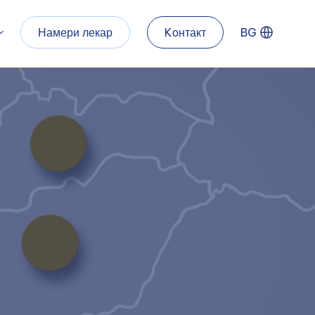
Намери лекар
Kонтакт
BG