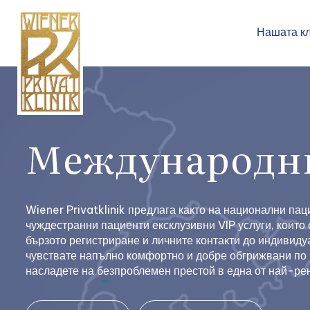
Нашата к
Международн
Wiener Privatklinik предлага както на национални пац
чуждестранни пациенти ексклузивни VIP услуги, които
бързото регистриране и личните контакти до индивиду
чувствате напълно комфортно и добре обгрижвани по в
насладете на безпроблемен престой в една от най-ре