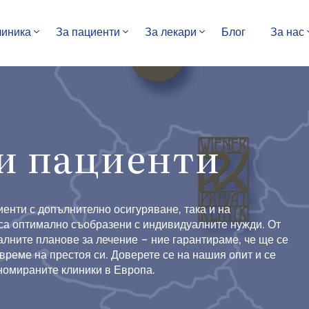
линика
За пациенти
За лекари
Блог
За нас
и пациенти
иенти с допълнително осигуряване, така и на
 са оптимално съобразени с индивидуалните нужди. От
алните планове за лечение – ние гарантираме, че ще се
реме на престоя си. Доверете се на нашия опит и се
номираните клиники в Европа.