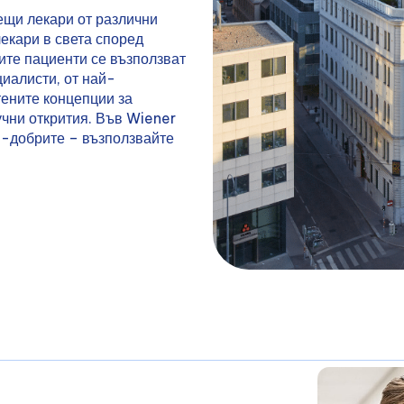
ещи лекари от различни
лекари в света според
те пациенти се възползват
иалисти, от най-
ените концепции за
учни открития. Във Wiener
ай-добрите – възползвайте