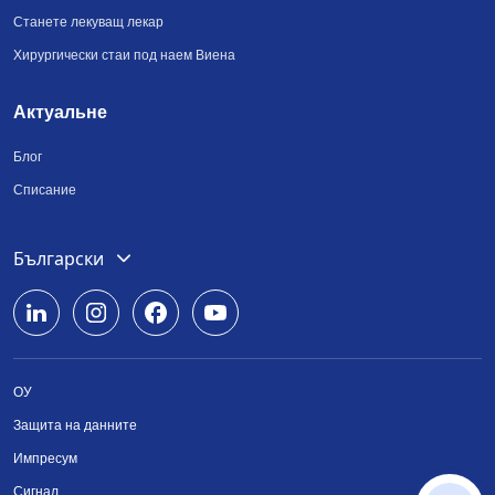
Станете лекуващ лекар
Хирургически стаи под наем Виена
Актуальне
Блог
Списание
Deutsch
Български
English
Română
ОУ
Srpski
Защита на данните
Українська
Импресум
Сигнал