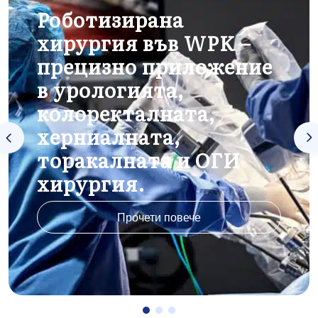
Роботизирана
хирургия във WPK –
прецизно приложение
в урологията,
колоректалната,
херниалната,
торакалната и ОГИ
хирургия.
Прочети повече