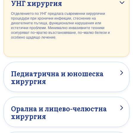
УНГ хирургия
Отделението по УНГ предлага съвременни хирургични
процедури при хронични инфекции, стеснение на
дихателните пътища, функционални нарушения или
естетични проблеми. Минимално инвазивните техники
осигуряват по-кратко възстановяване, по-малко белези и
особено щадящо лечение.
Педиатрична и юношеска
хирургия
Хирургичният екип на WPK предлага специализирана грижа
при вродени малформации, нарушения в развитието и
функционални проблеми. Чрез подходящи за деца,
минимално инвазивни хирургични процедури, тъканите се
щадят максимално – за бързо връщане към ежедневието и
Орална и лицево-челюстна
развитие, подходящо за възрастта.
хирургия
Тук акцентът е върху прецизни интервенции при травми,
тумори, неправилно подреждане на зъбите и функционални
нарушения в областта на лицето. Освен медицинските