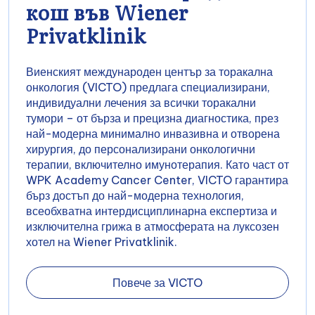
кош във Wiener
Privatklinik
Виенският международен център за торакална
онкология (VICTO) предлага специализирани,
индивидуални лечения за всички торакални
тумори – от бърза и прецизна диагностика, през
най-модерна минимално инвазивна и отворена
хирургия, до персонализирани онкологични
терапии, включително имунотерапия. Като част от
WPK Academy Cancer Center, VICTO гарантира
бърз достъп до най-модерна технология,
всеобхватна интердисциплинарна експертиза и
изключителна грижа в атмосферата на луксозен
хотел на Wiener Privatklinik.
Повече за VICTO