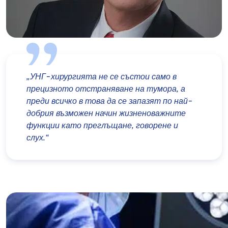
„УНГ-хирургията не се състои само в
прецизното отстраняване на тумора, а
преди всичко в това да се запазят по най-
добрия възможен начин жизненоважните
функции като преглъщане, говорене и
слух.“