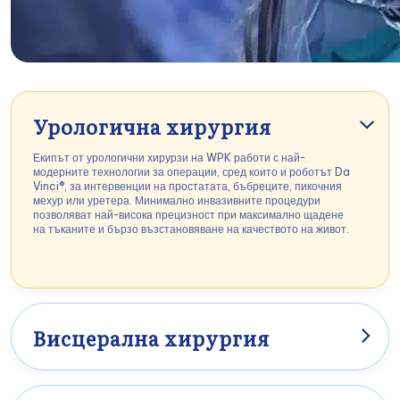
Урологична хирургия
Екипът от урологични хирурзи на WPK работи с най-
модерните технологии за операции, сред които и роботът Da
Vinci®, за интервенции на простатата, бъбреците, пикочния
мехур или уретера. Минимално инвазивните процедури
позволяват най-висока прецизност при максимално щадене
на тъканите и бързо възстановяване на качеството на живот.
Висцерална хирургия
Висцералната хирургия във Wiener Privatklinik обхваща
сложни операции в коремната област – включително стомах,
черва, черен дроб, панкреас и жлъчен мехур. С помощта на
високоразделителна образна диагностика и минимално