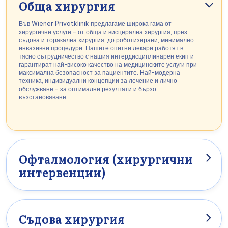
Обща хирургия
Във Wiener Privatklinik предлагаме широка гама от
хирургични услуги – от обща и висцерална хирургия, през
съдова и торакална хирургия, до роботизирани, минимално
инвазивни процедури. Нашите опитни лекари работят в
тясно сътрудничество с нашия интердисциплинарен екип и
гарантират най-високо качество на медицинските услуги при
максимална безопасност за пациентите. Най-модерна
техника, индивидуални концепции за лечение и лично
обслужване – за оптимални резултати и бързо
възстановяване.
Офталмология (хирургични
интервенции)
Във WPK се извършват хирургични корекции като операции
на катаракта (сиво кълбо), корекции на клепачите или
лечение на глаукома с най-голяма прецизност и най-
модерна технология – за ясно виждане и подобрено
благосъстояние.
Съдова хирургия