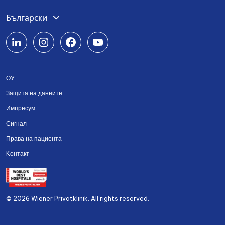
Deutsch
Български
English
Română
ОУ
Srpski
Защита на данните
Українська
Импресум
Сигнал
Права на пациента
Kонтакт
© 2026 Wiener Privatklinik. All rights reserved.