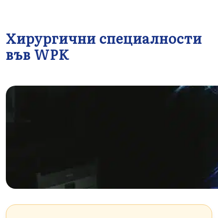
Хирургични специалности
във WPK