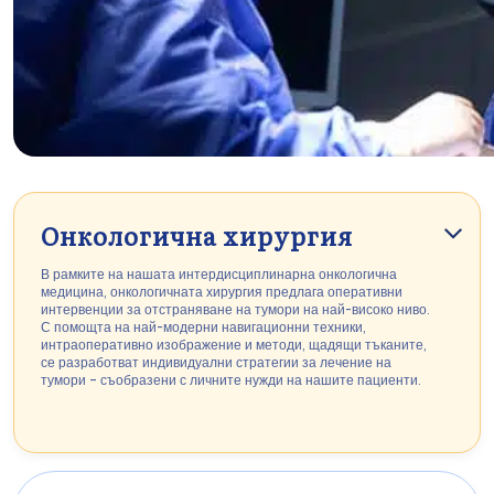
Онкологична хирургия
В рамките на нашата интердисциплинарна онкологична
медицина, онкологичната хирургия предлага оперативни
интервенции за отстраняване на тумори на най-високо ниво.
С помощта на най-модерни навигационни техники,
интраоперативно изображение и методи, щадящи тъканите,
се разработват индивидуални стратегии за лечение на
тумори – съобразени с личните нужди на нашите пациенти.