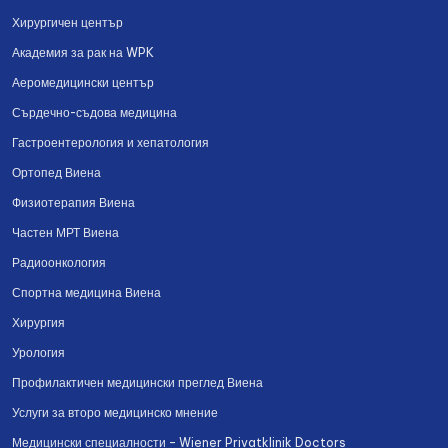
Хирургичен център
Академия за рак на WPK
Аеромедицински център
Сърдечно-съдова медицина
Гастроентерология и хепатология
Ортопед Виена
Физиотерапия Виена
Частен МРТ Виена
Радиоонкология
Спортна медицина Виена
Хирургия
Урология
Профилактичен медицински преглед Виена
Услуги за второ медицинско мнение
Медицински специалности – Wiener Privatklinik Doctors