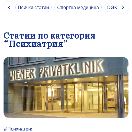
Всички статии
Cпортна медицина
DGKP
E
Статии по категория
“Психиатрия”
#Психиатрия