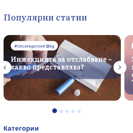
Популярни статии
#Uncategorized @bg
Инжекцията за отслабване –
какво представлява?
Категории