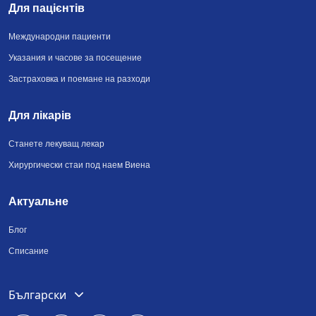
Для пацієнтів
Международни пациенти
Указания и часове за посещение
Застраховка и поемане на разходи
Для лікарів
Станете лекуващ лекар
Хирургически стаи под наем Виена
Актуальне
Блог
Списание
Deutsch
Български