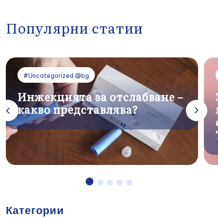
Популярни статии
#Uncategorized @bg
Инжекцията за отслабване –
какво представлява?
Категории