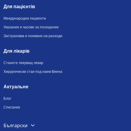
Для пацієнтів
Международни пациенти
Указания и часове за посещение
Застраховка и поемане на разходи
Для лікарів
Станете лекуващ лекар
Хирургически стаи под наем Виена
Актуальне
Блог
Списание
Deutsch
Български