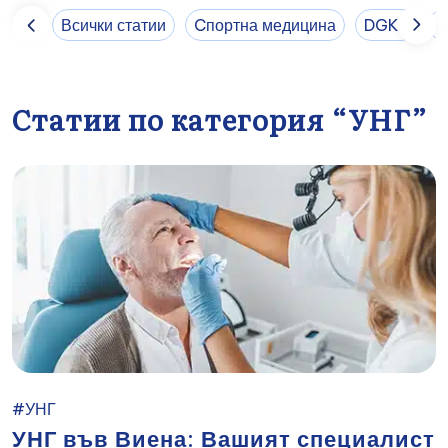
Всички статии
Cпортна медицина
DGKP
E
Статии по категория “УНГ”
#УНГ
УНГ във Виена: Вашият специалист