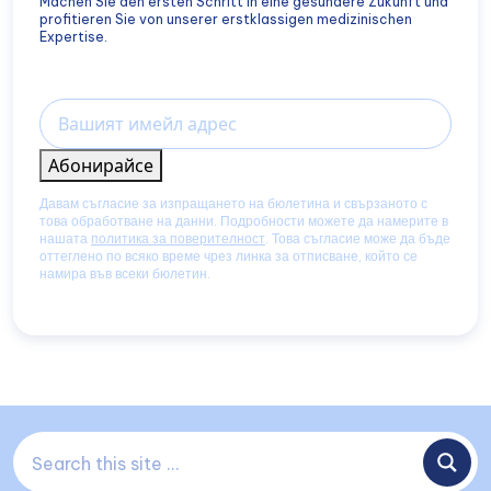
Machen Sie den ersten Schritt in eine gesündere Zukunft und
profitieren Sie von unserer erstklassigen medizinischen
Expertise.
Email
Абонирайсе
Давам съгласие за изпращането на бюлетина и свързаното с
това обработване на данни. Подробности можете да намерите в
нашата
политика за поверителност
. Това съгласие може да бъде
оттеглено по всяко време чрез линка за отписване, който се
намира във всеки бюлетин.