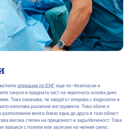
и
катните
операции по ЕНГ
още по-безопасни и
ите синуси и предната част на черепната основа днес
ки. Това означава, че хирургът оперира с ендоскопи и
като използва различни инструменти. Това обаче е
 разположени много близо една до друга в тази област
сква висока степен на прецизност и задълбоченост. Това
и процеси с полипи или засягане на челния синус.