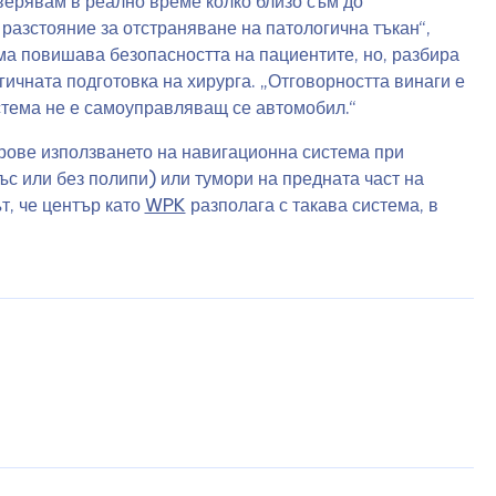
ерявам в реално време колко близо съм до
 разстояние за отстраняване на патологична тъкан“,
а повишава безопасността на пациентите, но, разбира
гичната подготовка на хирурга. „Отговорността винаги е
стема не е самоуправляващ се автомобил.“
рове използването на навигационна система при
ъс или без полипи) или тумори на предната част на
т, че център като
WPK
разполага с такава система, в