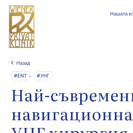
Нашата к
Назад
,
#ENT
#УНГ
Най-съвремен
навигационна 
УНГ хирургия