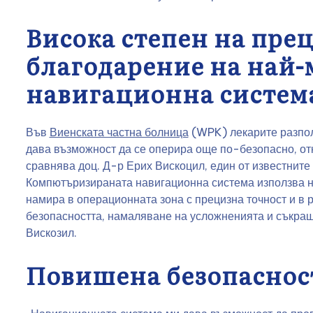
Висока степен на пре
благодарение на най-
навигационна систем
Във
Виенската частна болница
(WPK) лекарите разпол
дава възможност да се оперира още по-безопасно, отк
сравнява доц. Д-р Ерих Вискоцил, един от известните
Компютъризираната навигационна система използва на
намира в операционната зона с прецизна точност и в 
безопасността, намаляване на усложненията и съкращ
Вискозил.
Повишена безопаснос