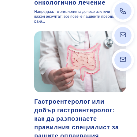
онкологично лечение
+43 140
Напредъкът в онкологията донесе изключително
важен резултат: все повече пациенти преодоляват
рака...
ordinati
info@wpk
Гастроентеролог или
добър гастроентеролог:
как да разпознаете
правилния специалист за
вашите оплаквания