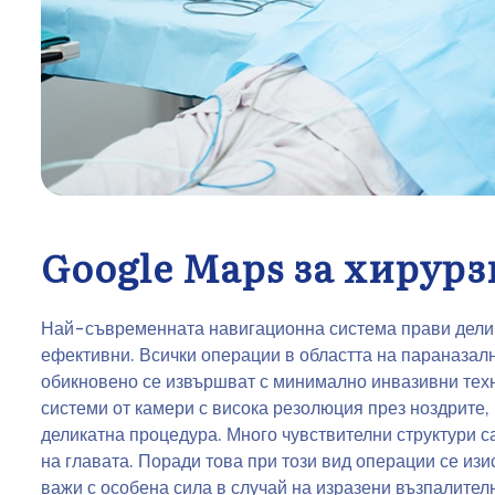
Google Maps за хирурз
Най-съвременната навигационна система прави дели
ефективни. Всички операции в областта на параназалн
обикновено се извършват с минимално инвазивни техни
системи от камери с висока резолюция през ноздрите, 
деликатна процедура. Много чувствителни структури са
на главата. Поради това при този вид операции се изи
важи с особена сила в случай на изразени възпалителн