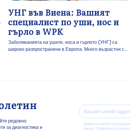
УНГ във Виена: Вашият
специалист по уши, нос и
е
гърло в WPK
Заболяванията на ушите, носа и гърлото (УНГ) са
широко разпространени в Европа. Много възрастни с...
бюлетин
Email
айте редовно
Давам съгласие за изпраща
и за диагностика и
данни. Подробности может