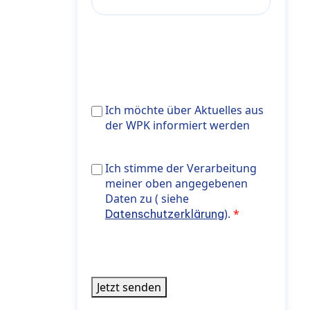
Ich
Ich möchte über Aktuelles aus
möchte
der WPK informiert werden
über
Aktuelles
Ich stimme der Verarbeitung meiner oben
Ich stimme der Verarbeitung
aus
noreferrer"> Datenschutzerklärung</a>).
meiner oben angegebenen
der
Daten zu ( siehe
WPK
).
Datenschutzerklärung
informiert
werden
Jetzt senden