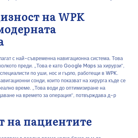
цизност на WPK
модерната
а
агат с най-съвременна навигационна система. Това
олкото преди. „Това е като Google Maps за хирурзи“,
 специалисти по уши, нос и гърло, работещи в WPK.
вигационни сонди, които показват на хирурга къде се
реално време. „Това води до оптимизиране на
аване на времето за операция“, потвърждава д-р
т на пациентите