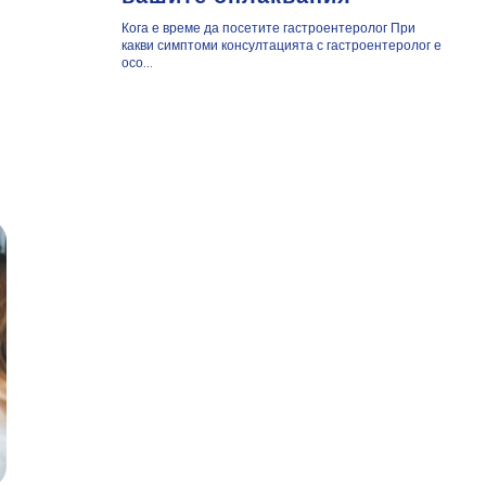
Кога е време да посетите гастроентеролог При
какви симптоми консултацията с гастроентеролог е
осо...