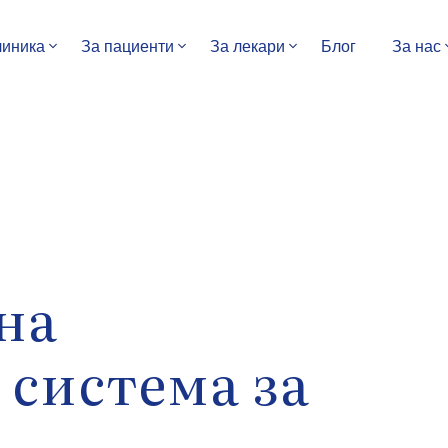
линика
За пациенти
За лекари
Блог
За нас
на
система за