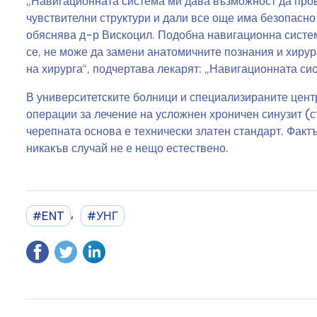
„Навигационната система ми дава възможност да пров
чувствителни структури и дали все още има безопасно
обяснява д-р Вискоцил. Подобна навигационна систем
се, не може да замени анатомичните познания и хирур
на хирурга“, подчертава лекарят: „Навигационната си
В университетските болници и специализираните цент
операции за лечение на усложнен хроничен синузит (с
черепната основа е технически златен стандарт. Фактъ
никакъв случай не е нещо естествено.
,
#ENT
#УНГ