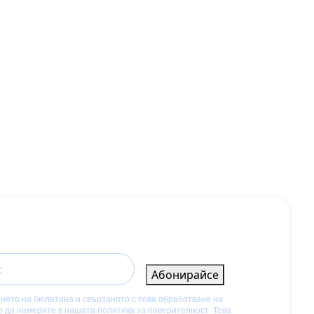
Абонирайсе
нето на бюлетина и свързаното с това обработване на
е да намерите в нашата
политика за поверителност
. Това