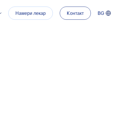
Намери лекар
Kонтакт
BG