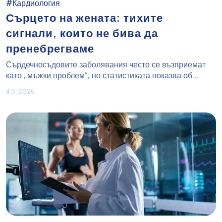
#Кардиология
Сърцето на жената: тихите
сигнали, които не бива да
пренебрегваме
Сърдечносъдовите заболявания често се възприемат
като „мъжки проблем“, но статистиката показва об...
4.5. 2026