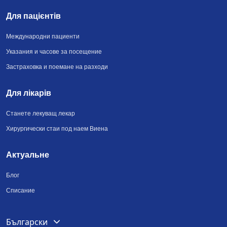
Для пацієнтів
Международни пациенти
Указания и часове за посещение
Застраховка и поемане на разходи
Для лікарів
Станете лекуващ лекар
Хирургически стаи под наем Виена
Актуальне
Блог
Списание
Deutsch
Български