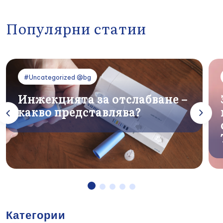
Популярни статии
#Uncategorized @bg
Инжекцията за отслабване –
какво представлява?
Категории