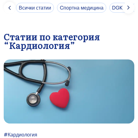
Всички статии
Cпортна медицина
DGKP
E
Статии по категория
“Кардиология”
#Кардиология