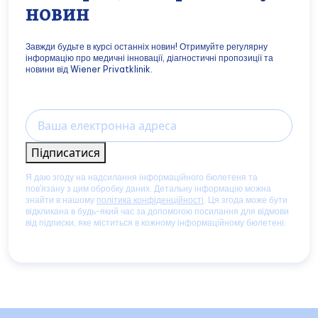
новин
Завжди будьте в курсі останніх новин! Отримуйте регулярну
інформацію про медичні інновації, діагностичні пропозиції та
новини від Wiener Privatklinik.
Email
Підписатися
Я даю згоду на надсилання інформаційного бюлетеня та
пов'язану з цим обробку даних. Детальну інформацію можна
знайти в нашому
політика конфіденційності
. Ця згода може бути
відкликана в будь-який час за допомогою посилання для відмови
від підписки, яке міститься в кожному інформаційному бюлетені.