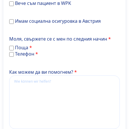
Вече
Вече съм пациент в WPK
на
съм
друго
пациент
лице
Имам
Имам социална осигуровка в Австрия
в
социална
WPK
осигуровка
Моля, свържете се с мен по следния начин
в
Австрия
Поща
Телефон
Как можем да ви помогнем?