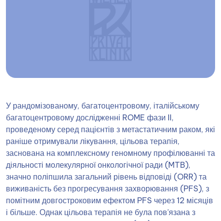
У рандомізованому, багатоцентровому, італійському
багатоцентровому дослідженні ROME фази II,
проведеному серед пацієнтів з метастатичним раком, які
раніше отримували лікування, цільова терапія,
заснована на комплексному геномному профілюванні та
діяльності молекулярної онкологічної ради (MTB),
значно поліпшила загальний рівень відповіді (ORR) та
виживаність без прогресування захворювання (PFS), з
помітним довгостроковим ефектом PFS через 12 місяців
і більше. Однак цільова терапія не була пов’язана з