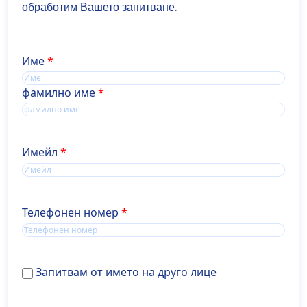
обработим Вашето запитване.
Име
Име
фамилно име
Имейл
Телефонен номер
Запитвам
Запитвам от името на друго лице
от
името