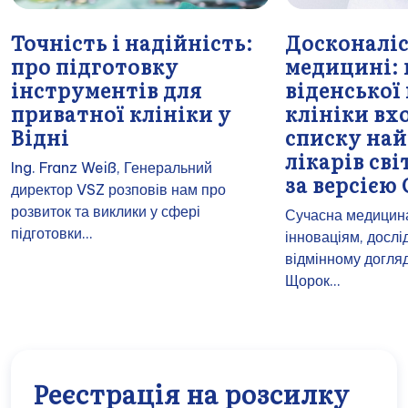
Точність і надійність:
Досконаліс
про підготовку
медицині: ц
інструментів для
віденської
приватної клініки у
клініки вх
Відні
списку на
лікарів сві
Ing. Franz Weiß, Генеральний
за версією
директор VSZ розповів нам про
розвиток та виклики у сфері
Сучасна медицин
підготовки...
інноваціям, досл
відмінному догляд
Щорок...
Реєстрація на розсилку