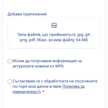
Добави приложение
Типи файлів, що приймаються: jpg, gif,
png, pdf, Макс. розмір файлу: 64 MB.
Искам
Искам да получавам информация за
да
актуалните новини от WPK
получавам
информация
Съгласявам се с обработката на посочените по-горе
Съгласявам се с обработката на посочените
за
мои данни и (виж <a
по-горе мои данни и (виж
Политика за
актуалните
href="https://www.develop.maisondidee.com/wiener-
).
поверителност
новини
privatklinik.com/datenschutzerklaerung/" target="_bl
от
rel="noopener noreferrer">Политика за
WPK
поверителност</a>).