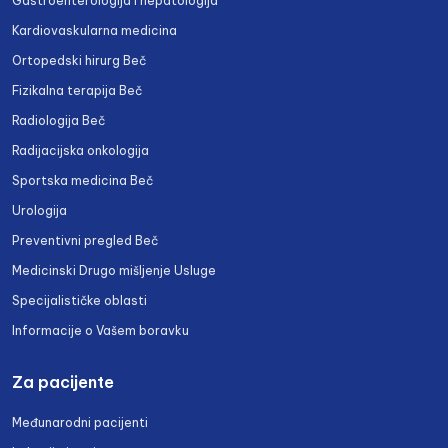
Gastroenterologija i hepatologija
Kardiovaskularna medicina
Ortopedski hirurg Beč
Fizikalna terapija Beč
Radiologija Beč
Radijacijska onkologija
Sportska medicina Beč
Urologija
Preventivni pregled Beč
Medicinski Drugo mišljenje Usluge
Specijalističke oblasti
Informacije o Vašem boravku
Za pacijente
Međunarodni pacijenti