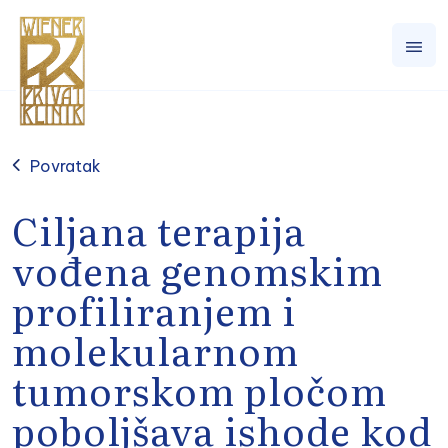
Povratak
Ciljana terapija
vođena genomskim
profiliranjem i
molekularnom
tumorskom pločom
poboljšava ishode kod