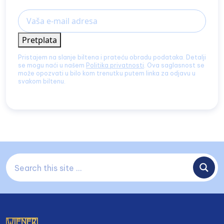
Email
Pretplata
Pristajem na slanje biltena i prateću obradu podataka. Detalji
se mogu naći u našem
Politika privatnosti
. Ova saglasnost se
može opozvati u bilo kom trenutku putem linka za odjavu u
svakom biltenu.