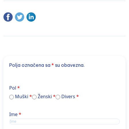
Polja označena sa
*
su obavezna.
Pol
Muški
Ženski
Divers
Ime
Ime