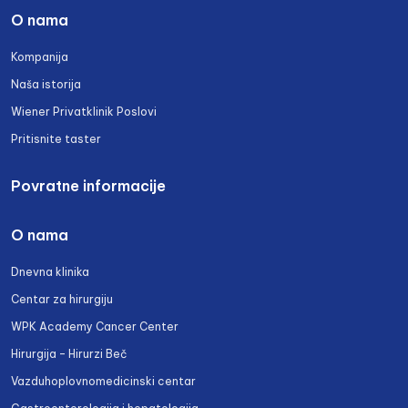
O nama
Kompanija
Naša istorija
Wiener Privatklinik Poslovi
Pritisnite taster
Povratne informacije
O nama
Dnevna klinika
Centar za hirurgiju
WPK Academy Cancer Center
Hirurgija – Hirurzi Beč
Vazduhoplovnomedicinski centar