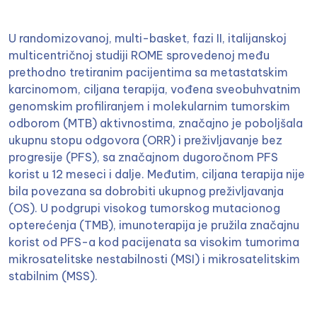
U randomizovanoj, multi-basket, fazi II, italijanskoj
multicentričnoj studiji ROME sprovedenoj među
prethodno tretiranim pacijentima sa metastatskim
karcinomom, ciljana terapija, vođena sveobuhvatnim
genomskim profiliranjem i molekularnim tumorskim
odborom (MTB) aktivnostima, značajno je poboljšala
ukupnu stopu odgovora (ORR) i preživljavanje bez
progresije (PFS), sa značajnom dugoročnom PFS
korist u 12 meseci i dalje. Međutim, ciljana terapija nije
bila povezana sa dobrobiti ukupnog preživljavanja
(OS). U podgrupi visokog tumorskog mutacionog
opterećenja (TMB), imunoterapija je pružila značajnu
korist od PFS-a kod pacijenata sa visokim tumorima
mikrosatelitske nestabilnosti (MSI) i mikrosatelitskim
stabilnim (MSS).