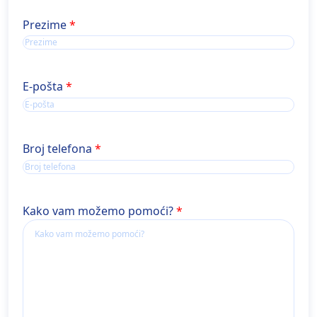
Ime
Prezime
E-pošta
Broj telefona
Kako vam možemo pomoći?