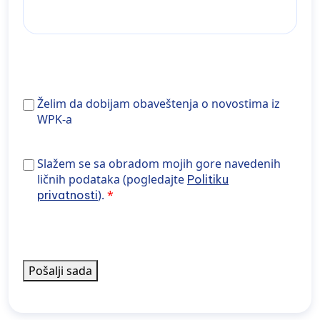
Želim
Želim da dobijam obaveštenja o novostima iz
da
WPK-a
dobijam
obaveštenja
Slažem se sa obradom gore navedenih podataka
Slažem se sa obradom mojih gore navedenih
o
(pogledajte Politiku privatnosti).
ličnih podataka (pogledajte
Politiku
novostima
).
privatnosti
iz
WPK-
a
Pošalji sada