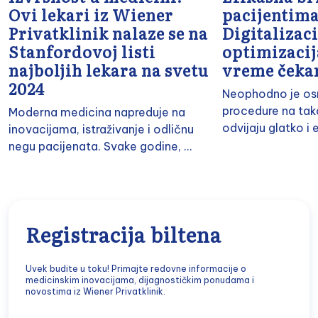
Ovi lekari iz Wiener
pacijentima
Privatklinik nalaze se na
Digitalizaci
Stanfordovoj listi
optimizacij
najboljih lekara na svetu
vreme čeka
2024
Neophodno je osm
procedure na tak
Moderna medicina napreduje na
odvijaju glatko i e
inovacijama, istraživanje i odličnu
negu pacijenata. Svake godine, ...
Registracija biltena
Uvek budite u toku! Primajte redovne informacije o
medicinskim inovacijama, dijagnostičkim ponudama i
novostima iz Wiener Privatklinik.