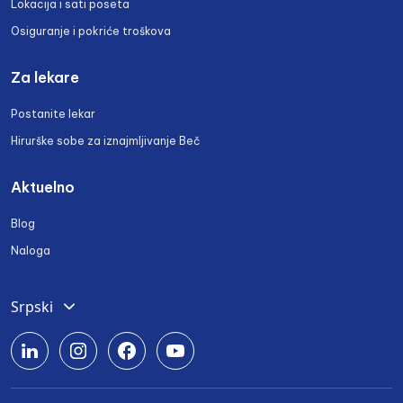
Lokacija i sati poseta
Osiguranje i pokriće troškova
Za lekare
Postanite lekar
Hirurške sobe za iznajmljivanje Beč
Aktuelno
Blog
Naloga
Srpski
Deutsch
English
Română