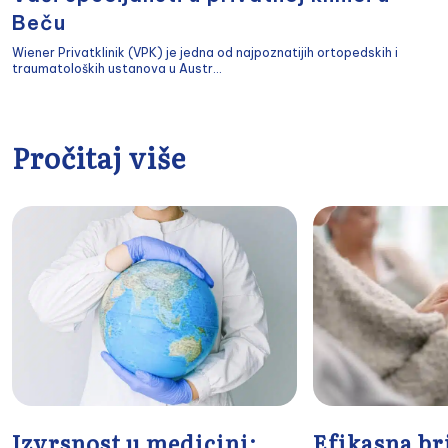
Beču
Wiener Privatklinik (VPK) je jedna od najpoznatijih ortopedskih i
traumatoloških ustanova u Austr...
Pročitaj više
Izvrsnost u medicini:
Efikasna br