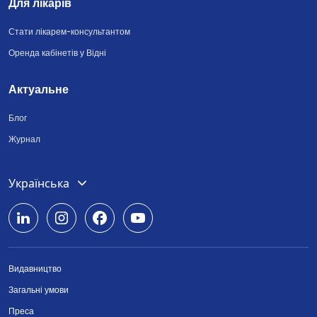
Для лікарів
Стати лікарем-консультантом
Оренда кабінетів у Відні
Актуальне
Блог
Журнал
Deutsch
Українська
English
Română
Видавництво
Srpski
Загальні умови
Български
Преса