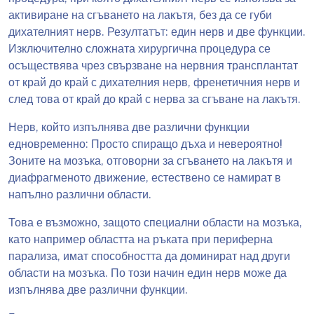
активиране на сгъването на лакътя, без да се губи
дихателният нерв. Резултатът: един нерв и две функции.
Изключително сложната хирургична процедура се
осъществява чрез свързване на нервния трансплантат
от край до край с дихателния нерв, френетичния нерв и
след това от край до край с нерва за сгъване на лакътя.
Нерв, който изпълнява две различни функции
едновременно: Просто спиращо дъха и невероятно!
Зоните на мозъка, отговорни за сгъването на лакътя и
диафрагменото движение, естествено се намират в
напълно различни области.
Това е възможно, защото специални области на мозъка,
като например областта на ръката при периферна
парализа, имат способността да доминират над други
области на мозъка. По този начин един нерв може да
изпълнява две различни функции.