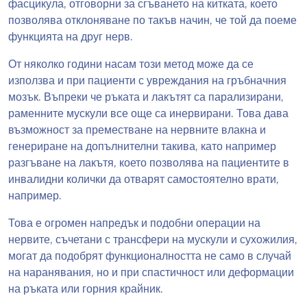
фасцикула, отговорни за сгъването на китката, което
позволява отклоняване по такъв начин, че той да поеме
функцията на друг нерв.
От няколко години насам този метод може да се
използва и при пациенти с увреждания на гръбначния
мозък. Въпреки че ръката и лакътят са парализирани,
раменните мускули все още са инервирани. Това дава
възможност за преместване на нервните влакна и
генериране на допълнителни такива, като например
разгъване на лакътя, което позволява на пациентите в
инвалидни колички да отварят самостоятелно врати,
например.
Това е огромен напредък и подобни операции на
нервите, съчетани с трансфери на мускули и сухожилия,
могат да подобрят функционалността не само в случай
на наранявания, но и при спастичност или деформации
на ръката или горния крайник.