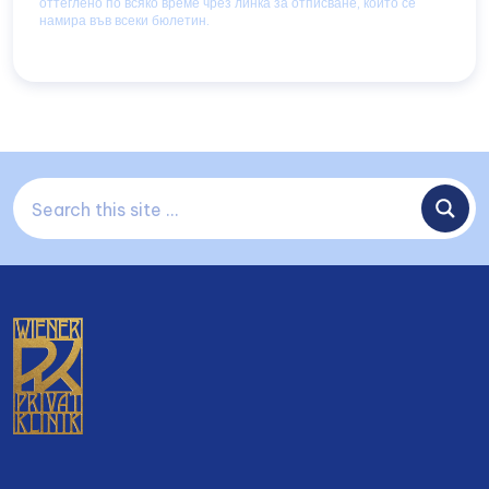
оттеглено по всяко време чрез линка за отписване, който се
намира във всеки бюлетин.