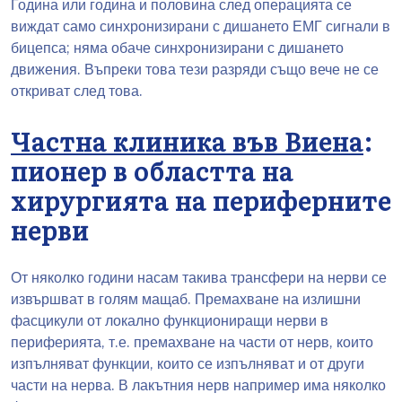
Година или година и половина след операцията се
виждат само синхронизирани с дишането ЕМГ сигнали в
бицепса; няма обаче синхронизирани с дишането
движения. Въпреки това тези разряди също вече не се
откриват след това.
Частна клиника във Виена
:
пионер в областта на
хирургията на периферните
нерви
От няколко години насам такива трансфери на нерви се
извършват в голям мащаб. Премахване на излишни
фасцикули от локално функциониращи нерви в
периферията, т.е. премахване на части от нерв, които
изпълняват функции, които се изпълняват и от други
части на нерва. В лакътния нерв например има няколко