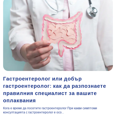
Гастроентеролог или добър
гастроентеролог: как да разпознаете
правилния специалист за вашите
оплаквания
Кога е време да посетите гастроентеролог При какви симптоми
консултацията с гастроентеролог е осо...