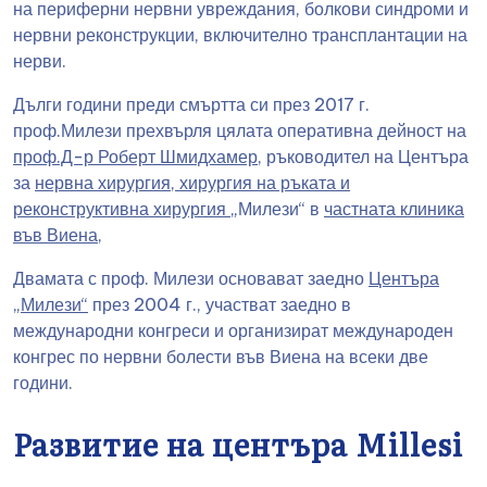
на периферни нервни увреждания, болкови синдроми и
нервни реконструкции, включително трансплантации на
нерви.
Дълги години преди смъртта си през 2017 г.
проф.Милези прехвърля цялата оперативна дейност на
проф.Д-р Роберт Шмидхамер
, ръководител на Центъра
за
нервна хирургия, хирургия на ръката и
реконструктивна хирургия
„Милези“ в
частната клиника
във Виена
,
Двамата с проф. Милези основават заедно
Центъра
„Милези“
през 2004 г., участват заедно в
международни конгреси и организират международен
конгрес по нервни болести във Виена на всеки две
години.
Развитие на центъра Millesi