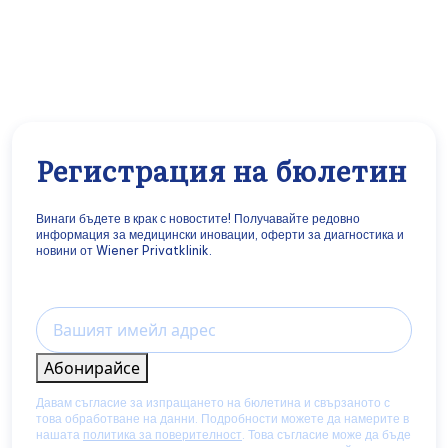
Регистрация на бюлетин
Винаги бъдете в крак с новостите! Получавайте редовно
информация за медицински иновации, оферти за диагностика и
новини от Wiener Privatklinik.
Email
Абонирайсе
Давам съгласие за изпращането на бюлетина и свързаното с
това обработване на данни. Подробности можете да намерите в
нашата
политика за поверителност
. Това съгласие може да бъде