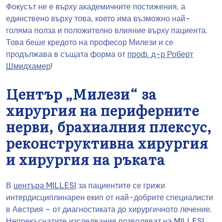
Фокусът не е върху академичните постижения, а
единствено върху това, което има възможно най-
голяма полза и положително влияние върху пациента.
Това беше кредото на професор Милези и се
продължава в същата форма от
проф. д-р Роберт
Шмидхамер
!
Център „Милези“ за
хирургия на периферните
нерви, брахиалния плексус,
реконструктивна хирургия
и хирургия на ръката
В
центъра MILLESI
за пациентите се грижи
интердисциплинарен екип от най-добрите специалисти
в Австрия – от диагностиката до хирургичното лечение.
Непрекъснатите изследвания позволяват на MILLESI