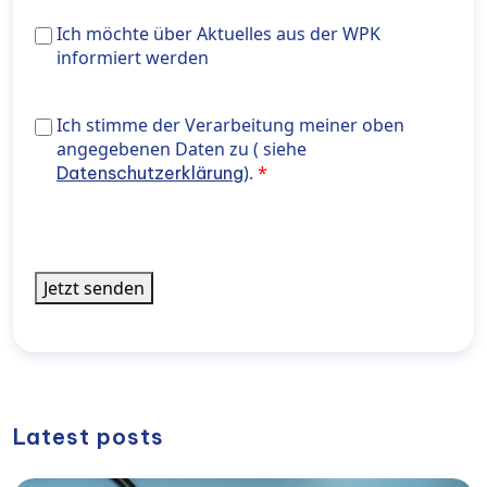
Ich
Ich möchte über Aktuelles aus der WPK
möchte
informiert werden
über
Aktuelles
Ich stimme der Verarbeitung meiner oben angegeben
Ich stimme der Verarbeitung meiner oben
aus
Daten zu ( siehe <a href="https://wiener-
angegebenen Daten zu ( siehe
der
privatklinik.com/datenschutzerklaerung/" target="_bl
).
Datenschutzerklärung
WPK
rel="noopener noreferrer"> Datenschutzerklärung</a>
informiert
werden
Jetzt senden
Latest posts