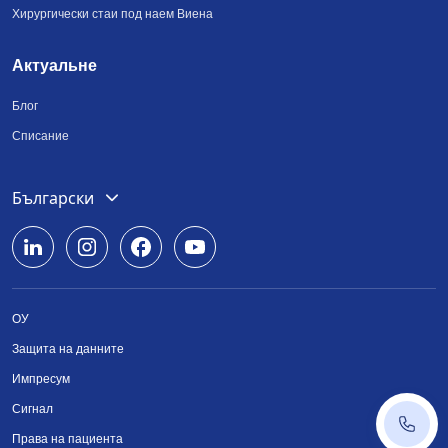
Хирургически стаи под наем Виена
Актуальне
Блог
Списание
Deutsch
Български
English
Română
ОУ
Srpski
Защита на данните
Українська
Импресум
Сигнал
+43 14
Права на пациента