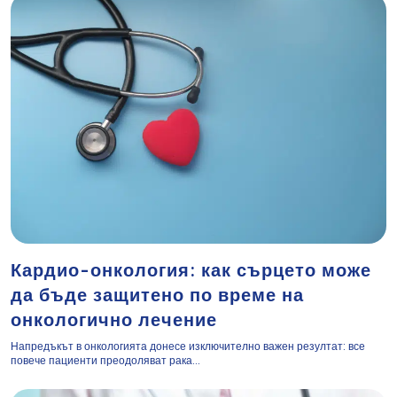
Кардио-онкология: как сърцето може
да бъде защитено по време на
онкологично лечение
Напредъкът в онкологията донесе изключително важен резултат: все
повече пациенти преодоляват рака...