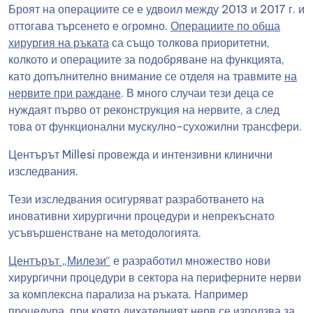
Броят на операциите се е удвоил между 2013 и 2017 г. и
оттогава търсенето е огромно.
Операциите по обща
хирургия на ръката
са също толкова приоритетни,
колкото и операциите за подобряване на функцията,
като допълнително внимание се отделя на травмите
на
нервите при раждане
. В много случаи тези деца се
нуждаят първо от реконструкция на нервите, а след
това от функционални мускулно-сухожилни трансфери.
Центърът Millesi провежда и интензивни клинични
изследвания.
Тези изследвания осигуряват разработването на
иновативни хирургични процедури и непрекъснато
усъвършенстване на методологията.
Центърът „Милези“
е разработил множество нови
хирургични процедури в сектора на периферните нерви
за комплексна парализа на ръката. Например
процедура, при която дихателният нерв се използва за