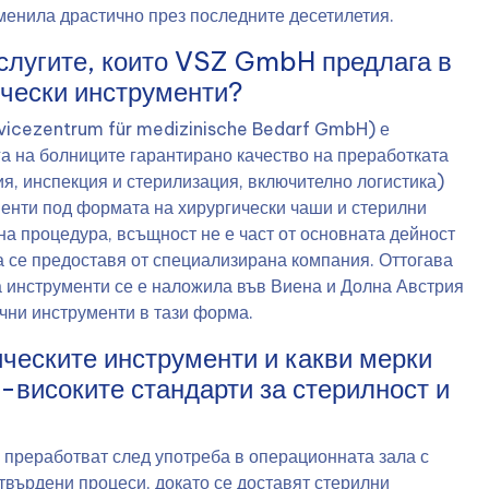
оменила драстично през последните десетилетия.
услугите, които VSZ GmbH предлага в
ически инструменти?
vicezentrum für medizinische Bedarf GmbH) е
га на болниците гарантирано качество на преработката
я, инспекция и стерилизация, включително логистика)
менти под формата на хирургически чаши и стерилни
а процедура, всъщност не е част от основната дейност
да се предоставя от специализирана компания. Оттогава
 инструменти се е наложила във Виена и Долна Австрия
ични инструменти в тази форма.
ическите инструменти и какви мерки
-високите стандарти за стерилност и
 преработват след употреба в операционната зала с
твърдени процеси, докато се доставят стерилни