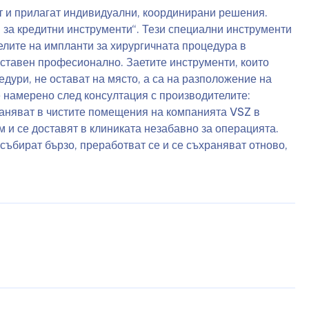
ат и прилагат индивидуални, координирани решения.
 за кредитни инструменти“. Тези специални инструменти
елите на импланти за хирургичната процедура в
оставен професионално. Заетите инструменти, които
дури, не остават на място, а са на разположение на
 намерено след консултация с производителите:
аняват в чистите помещения на компанията VSZ в
 и се доставят в клиниката незабавно за операцията.
събират бързо, преработват се и се съхраняват отново,