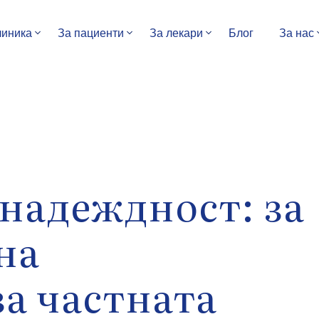
линика
За пациенти
За лекари
Блог
За нас
надеждност: за
на
а частната