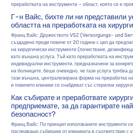
преработката на инструменти – област, която се е пр
Г-н Вайс, бихте ли ни представили 
областта на преработката на хирург
Франц Вайс: Дружеството VSZ (Versorgungs- und Ser
създадено преди повече от 20 години с цел да предла
на хирургически инструменти (почистване, дезинфекци
като външна услуга. Тъй като преработката на инстру
индивидуални инструменти, предназначени за конкретн
на болниците, беше очевидно, че тази услуга трябва 
тази външна, централизирана форма на преработка на
и повечето клиники се снабдяват със стерилни хирург
Как събирате и преработвате хирург
предприемате, за да гарантирате най
безопасност?
Франц Вайс: По принцип използваните инструменти се
последващо събиране от клиниката в съответствие с у