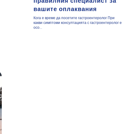
правилния специалист за
вашите оплаквания
Кога е време да посетите гастроентеролог При
какви симптоми консултацията с гастроентеролог е
осо...