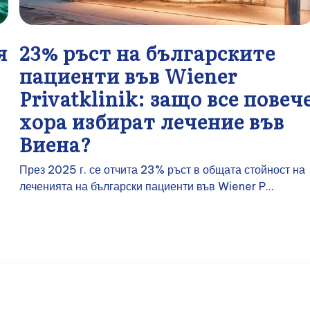
я
23% ръст на българските
пациенти във Wiener
Privatklinik: защо все повеч
хора избират лечение във
Виена?
През 2025 г. се отчита 23% ръст в общата стойност на
леченията на български пациенти във Wiener P...