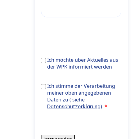
Ich
Ich möchte über Aktuelles aus
möchte
der WPK informiert werden
über
Aktuelles
Ich stimme der Verarbeitung meiner oben
Ich stimme der Verarbeitung
aus
noreferrer"> Datenschutzerklärung</a>).
meiner oben angegebenen
der
Daten zu ( siehe
WPK
).
Datenschutzerklärung
informiert
werden