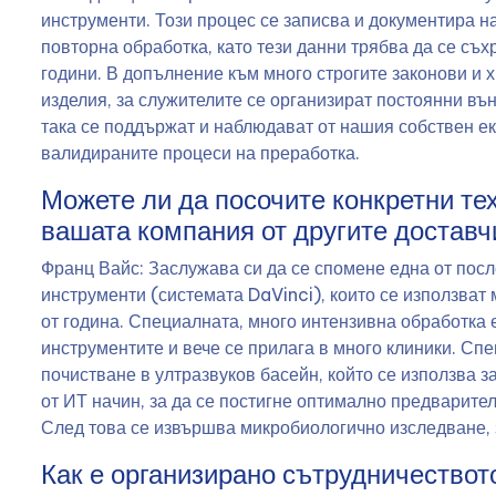
инструменти. Този процес се записва и документира н
повторна обработка, като тези данни трябва да се съх
години. В допълнение към много строгите законови и 
изделия, за служителите се организират постоянни в
така се поддържат и наблюдават от нашия собствен еки
валидираните процеси на преработка.
Можете ли да посочите конкретни те
вашата компания от другите доставч
Франц Вайс: Заслужава си да се спомене една от посл
инструменти (системата DaVinci), които се използват
от година. Специалната, много интензивна обработка 
инструментите и вече се прилага в много клиники. Сп
почистване в ултразвуков басейн, който се използва 
от ИТ начин, за да се постигне оптимално предварите
След това се извършва микробиологично изследване, 
Как е организирано сътрудничеството 