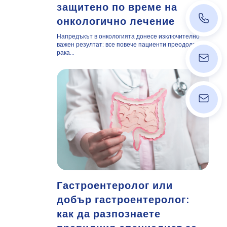
защитено по време на
+43 140
онкологично лечение
Напредъкът в онкологията донесе изключително
важен резултат: все повече пациенти преодоляват
рака...
ordinati
info@wpk
Гастроентеролог или
добър гастроентеролог:
как да разпознаете