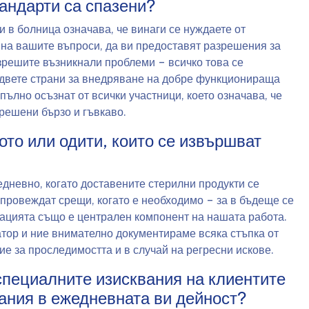
тандарти са спазени?
 в болница означава, че винаги се нуждаете от
т на вашите въпроси, да ви предоставят разрешения за
азрешите възникнали проблеми – всичко това се
а двете страни за внедряване на добре функционираща
ълно осъзнат от всички участници, което означава, че
решени бързо и гъвкаво.
ото или одити, които се извършват
дневно, когато доставените стерилни продукти се
 провеждат срещи, когато е необходимо – за в бъдеще се
ацията също е централен компонент на нашата работа.
тор и ние внимателно документираме всяка стъпка от
е за проследимостта и в случай на регресни искове.
специалните изисквания на клиентите
ания в ежедневната ви дейност?