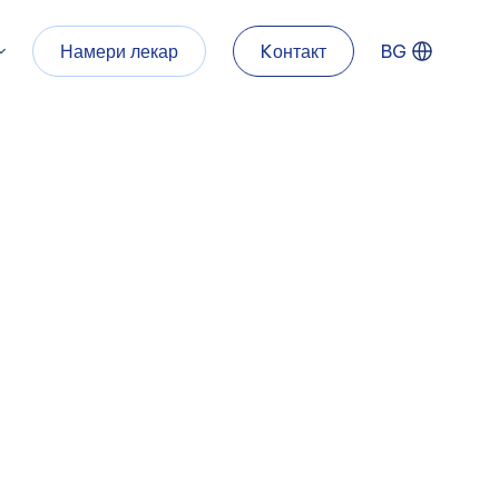
Намери лекар
Kонтакт
BG