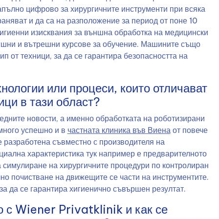
апълно цифрово за хирургичните инструменти при всяка
раняват и да са на разположение за период от поне 10
хигиенни изисквания за външна обработка на медицински
ъншни и вътрешни курсове за обучение. Машините също
п от техници, за да се гарантира безопасността на
хнологии или процеси, които отличават
ици в тази област?
едните новости, а именно обработката на роботизирани
 много успешно и в
частната клиника във Виена
от повече
е разработена съвместно с производителя на
ециална характеристика тук например е предварителното
за симулиране на хирургичните процедури по контролиран
лно почистване на движещите се части на инструментите.
за да се гарантира хигиенично съвършен резултат.
с Wiener Privatklinik и как се