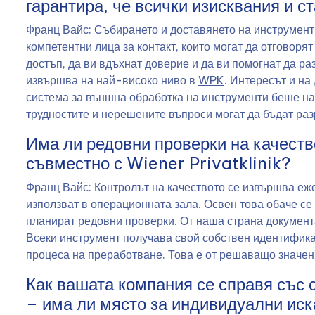
гарантира, че всички изисквания и с
Франц Вайс: Събирането и доставянето на инструменти
компетентни лица за контакт, които могат да отговоря
достъп, да ви вдъхнат доверие и да ви помогнат да р
извършва на най-високо ниво в
WPK
. Интересът и н
система за външна обработка на инструменти беше нап
трудностите и нерешените въпроси могат да бъдат раз
Има ли редовни проверки на качеств
съвместно с Wiener Privatklinik?
Франц Вайс: Контролът на качеството се извършва еже
използват в операционната зала. Освен това обаче се
планират редовни проверки. От наша страна документ
Всеки инструмент получава свой собствен идентифика
процеса на преработване. Това е от решаващо значени
Как вашата компания се справя със 
– има ли място за индивидуални иск