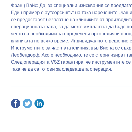
Франц Вайс: Да, за специални изисквания се предлаг
Един пример е аутсорсингът на така наречените „чаши
се предоставят безплатно на клиниките от производит
операционната зала, за да може имплантът да бъде п
често са необходими за определени ортопедични проце
клиниката по всяко време. Индивидуалното решение е
Инструментите за
частната клиника във Виена
се съхр
Леобендорф. Ако е необходимо, те се стерилизират там
След операцията VSZ гарантира, че инструментите се 
така че да са готови за следващата операция.