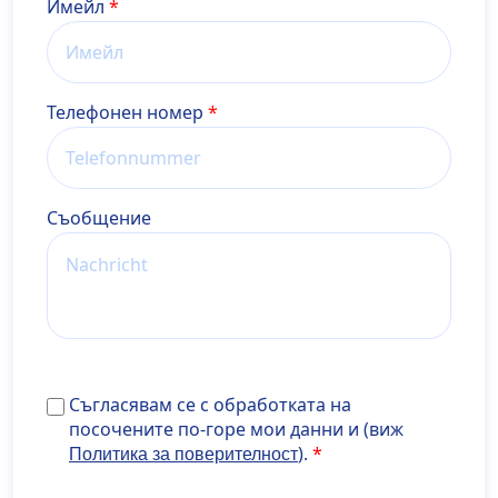
Имейл
Телефонен номер
Cъобщение
Съгласявам се с обработката на посочените по-го
Съгласявам се с обработката на
мои данни и (виж <a
посочените по-горе мои данни и (виж
href="https://www.develop.maisondidee.com/wiener
).
Политика за поверителност
privatklinik.com/datenschutzerklaerung/" target="_b