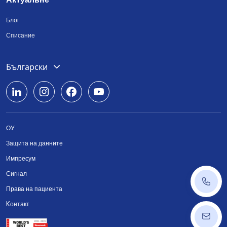
Блог
Списание
Deutsch
Български
English
Română
ОУ
Srpski
Защита на данните
Українська
Импресум
Сигнал
+43 14
Права на пациента
Kонтакт
ordinat