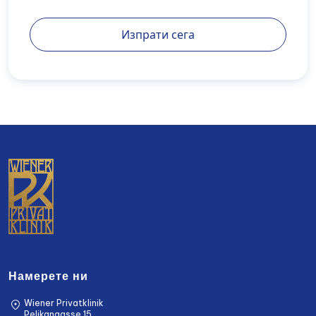
rel="noopener noreferrer">Политика за
поверителност</a>).
Изпрати сега
Намерете ни
Wiener Privatklinik
Pelikangasse 15