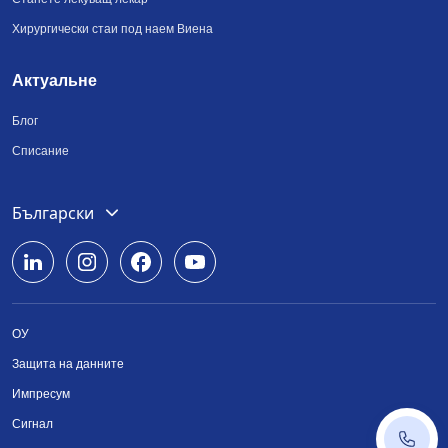
Хирургически стаи под наем Виена
Актуальне
Блог
Списание
Deutsch
Български
English
Română
ОУ
Srpski
Защита на данните
Українська
Импресум
Сигнал
+43 14