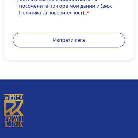
мои данни и (виж <a
посочените по-горе мои данни и (виж
href="https://www.develop.maisondidee.com/wiener
).
Политика за поверителност
privatklinik.com/datenschutzerklaerung/" target="_b
rel="noopener noreferrer">Политика за
поверителност</a>).
Изпрати сега