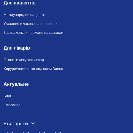
Для пацієнтів
Международни пациенти
Указания и часове за посещение
Застраховка и поемане на разходи
Для лікарів
Станете лекуващ лекар
Хирургически стаи под наем Виена
Актуальне
Блог
Списание
Deutsch
Български