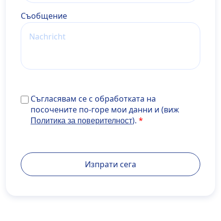
Cъобщение
Съгласявам се с обработката на посочените по-го
Съгласявам се с обработката на
мои данни и (виж <a
посочените по-горе мои данни и (виж
href="https://www.develop.maisondidee.com/wiener
).
Политика за поверителност
privatklinik.com/datenschutzerklaerung/" target="_b
rel="noopener noreferrer">Политика за
поверителност</a>).
Изпрати сега