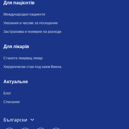
Для пацієнтів
Международни пациенти
Указания и часове за посещение
Застраховка и поемане на разходи
Для лікарів
Станете лекуващ лекар
Хирургически стаи под наем Виена
Актуальне
Блог
Списание
Deutsch
Български