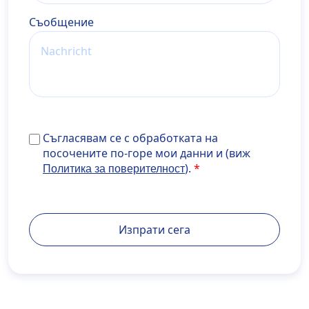
Cъобщение
Съгласявам се с обработката на посочените по-го
Съгласявам се с обработката на
мои данни и (виж <a
посочените по-горе мои данни и (виж
href="https://www.develop.maisondidee.com/wiener
).
Политика за поверителност
privatklinik.com/datenschutzerklaerung/" target="_b
rel="noopener noreferrer">Политика за
поверителност</a>).
Изпрати сега