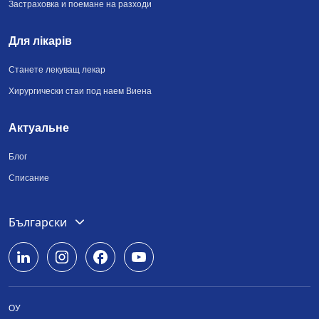
Застраховка и поемане на разходи
Для лікарів
Станете лекуващ лекар
Хирургически стаи под наем Виена
Актуальне
Блог
Списание
Deutsch
Български
English
Română
ОУ
Srpski