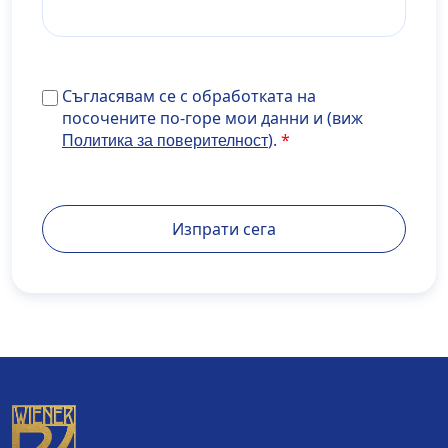
Съгласявам се с обработката на посочените по-го
Съгласявам се с обработката на
мои данни и (виж <a
посочените по-горе мои данни и (виж
href="https://www.develop.maisondidee.com/wiener
).
Политика за поверителност
privatklinik.com/datenschutzerklaerung/" target="_b
rel="noopener noreferrer">Политика за
поверителност</a>).
Изпрати сега