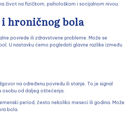
 na život na fizičkom, psihološkom i socijalnom nivou.
 i hroničnog bola
jalne povrede ili zdravstvene probleme. Može se
ni bol. U nastavku ćemo pogledati glavne razlike između
odgovor na određenu povredu ili stanje. To je signal
nu osobu od daljeg oštećenja.
vremenski period, često nekoliko meseci ili godina. Može
ora bola.