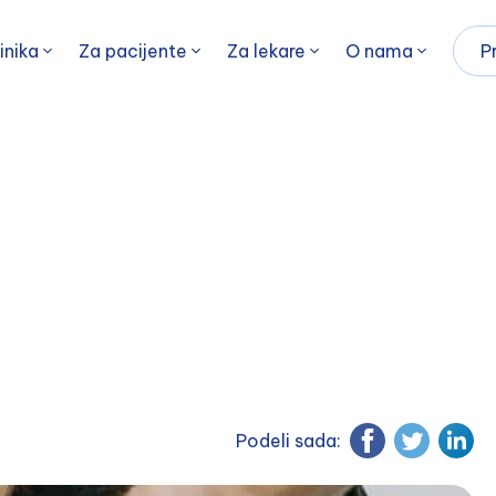
inika
Za pacijente
Za lekare
O nama
P
Podeli sada: