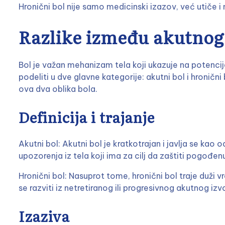
Hronični bol nije samo medicinski izazov, već utiče i
Razlike između akutnog
Bol je važan mehanizam tela koji ukazuje na potenci
podeliti u dve glavne kategorije: akutni bol i hronič
ova dva oblika bola.
Definicija i trajanje
Akutni bol: Akutni bol je kratkotrajan i javlja se kao 
upozorenja iz tela koji ima za cilj da zaštiti pogođe
Hronični bol: Nasuprot tome, hronični bol traje duži 
se razviti iz netretiranog ili progresivnog akutnog izv
Izaziva