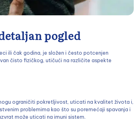
detaljan pogled
eci ili čak godina, je složen i često potcenjen
van čisto fizičkog, utičući na različite aspekte
ogu ograničiti pokretljivost, uticati na kvalitet života i,
vstvenim problemima kao što su poremećaji spavanja i
auzvrat može uticati na imuni sistem.