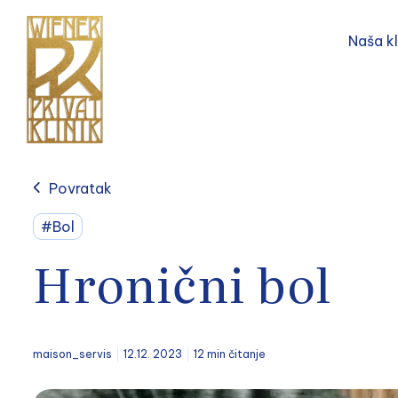
Naša kl
Povratak
#Bol
Hronični bol
maison_servis
12.12. 2023
12 min čitanje