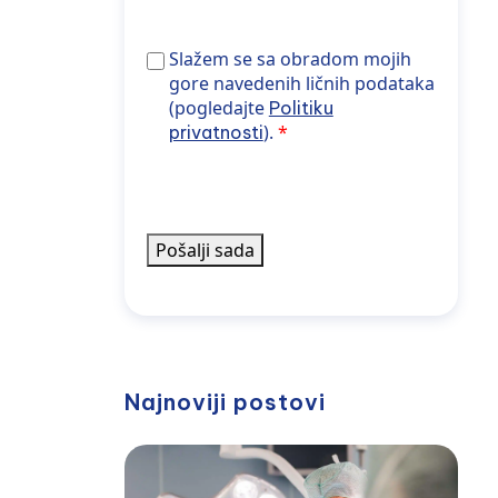
dobijam
obaveštenja
Slažem se sa obradom gore navedenih poda
Slažem se sa obradom mojih
o
gore navedenih ličnih podataka
novostima
(pogledajte
Politiku
iz
).
privatnosti
WPK-
a
Pošalji sada
Najnoviji postovi