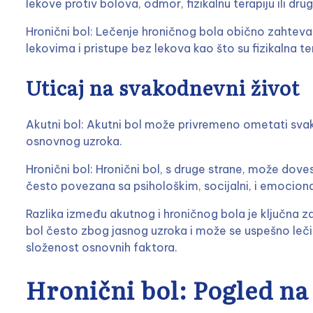
lekove protiv bolova, odmor, fizikalnu terapiju ili dr
Hronični bol: Lečenje hroničnog bola obično zahteva sv
lekovima i pristupe bez lekova kao što su fizikalna ter
Uticaj na svakodnevni život
Akutni bol: Akutni bol može privremeno ometati svak
osnovnog uzroka.
Hronični bol: Hronični bol, s druge strane, može doves
često povezana sa psihološkim, socijalni, i emocional
Razlika između akutnog i hroničnog bola je ključna za
bol često zbog jasnog uzroka i može se uspešno lečiti
složenost osnovnih faktora.
Hronični bol: Pogled na