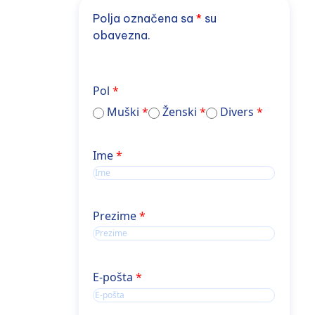
Polja označena sa
*
su
obavezna.
Pol
Muški
Ženski
Divers
Ime
Ime
Ime
Prezime
E-pošta