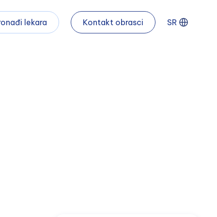
ronađi lekara
Kontakt obrasci
SR