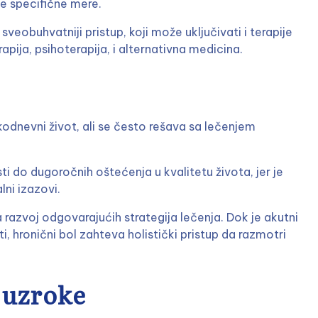
uge specifične mere.
eobuhvatniji pristup, koji može uključivati i terapije
apija, psihoterapija, i alternativna medicina.
odnevni život, ali se često rešava sa lečenjem
ti do dugoročnih oštećenja u kvalitetu života, jer je
ni izazovi.
 razvoj odgovarajućih strategija lečenja. Dok je akutni
, hronični bol zahteva holistički pristup da razmotri
 uzroke