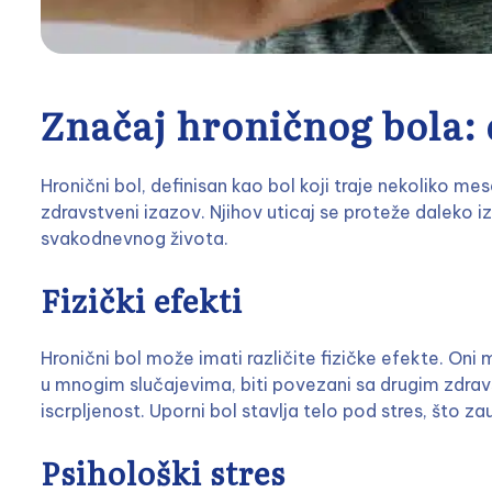
Značaj hroničnog bola: 
Hronični bol, definisan kao bol koji traje nekoliko mes
zdravstveni izazov. Njihov uticaj se proteže daleko iz
svakodnevnog života.
Fizički efekti
Hronični bol može imati različite fizičke efekte. Oni m
u mnogim slučajevima, biti povezani sa drugim zdra
iscrpljenost. Uporni bol stavlja telo pod stres, što z
Psihološki stres