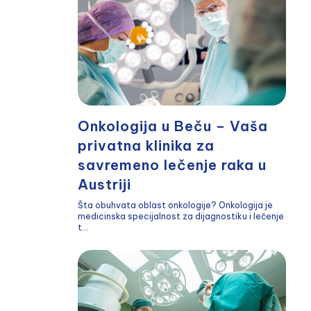
Onkologija u Beču – Vaša
privatna klinika za
savremeno lečenje raka u
Austriji
Šta obuhvata oblast onkologije? Onkologija je
medicinska specijalnost za dijagnostiku i lečenje
t...