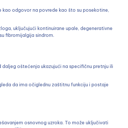
a se kao odgovor na povrede kao što su posekotine,
azloga, uključujući kontinuirane upale, degenerativne
 su fibromijalgija sindrom.
 daljeg oštećenja ukazujući na specifičnu pretnju ili
gleda da ima očiglednu zaštitnu funkciju i postaje
 rešavanjem osnovnog uzroka. To može uključivati