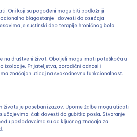
i. Oni koji su pogođeni mogu biti podložniji
emocionalno blagostanje i dovesti do osećaja
ovima je suštinski deo terapije hroničnog bola.
iče na društveni život. Oboljeli mogu imati poteškoća u
izolacije. Prijateljstva, porodični odnosi i
 ima značajan uticaj na svakodnevnu funkcionalnost.
 životu je poseban izazov. Uporne žalbe mogu uticati
m slučajevima, čak dovesti do gubitka posla. Stvaranje
među poslodavcima su od ključnog značaja za
d.