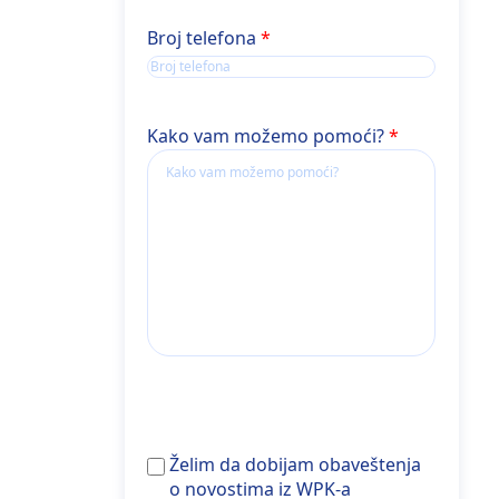
Broj telefona
Kako vam možemo pomoći?
Želim
Želim da dobijam obaveštenja
da
o novostima iz WPK-a