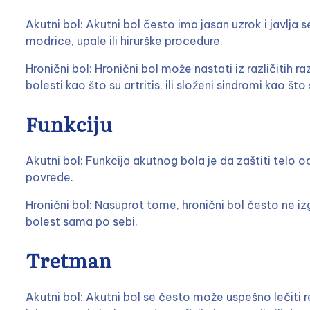
Akutni bol: Akutni bol često ima jasan uzrok i javlj
modrice, upale ili hirurške procedure.
Hronični bol: Hronični bol može nastati iz različitih r
bolesti kao što su artritis, ili složeni sindromi kao što
Funkciju
Akutni bol: Funkcija akutnog bola je da zaštiti telo od
povrede.
Hronični bol: Nasuprot tome, hronični bol često ne iz
bolest sama po sebi.
Tretman
Akutni bol: Akutni bol se često može uspešno lečiti