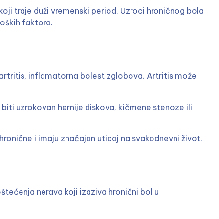
 koji traje duži vremenski period. Uzroci hroničnog bola
loških faktora.
artritis, inflamatorna bolest zglobova. Artritis može
biti uzrokovan hernije diskova, kičmene stenoze ili
hronične i imaju značajan uticaj na svakodnevni život.
tećenja nerava koji izaziva hronični bol u