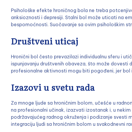
Psihološke efekte hroničnog bola ne treba potcenjivat
anksioznosti i depresiji. Stalni bol može uticati na 
bespomoćnosti. Suočavanje sa ovim psihološkim stres
Društveni uticaj
Hronični bol često prevazilazi individualnu sferu i ut
ispunjavanju društvenih obaveza, što može dovesti do 
profesionalne aktivnosti mogu biti pogođeni, jer bol
Izazovi u svetu rada
Za mnoge ljude sa hroničnim bolom, učešće u radnom
na profesionalni učinak, izazvati izostanak i, u neki
podržavajućeg radnog okruženja i podizanje svesti 
integraciju ljudi sa hroničnim bolom u svakodnevni ra