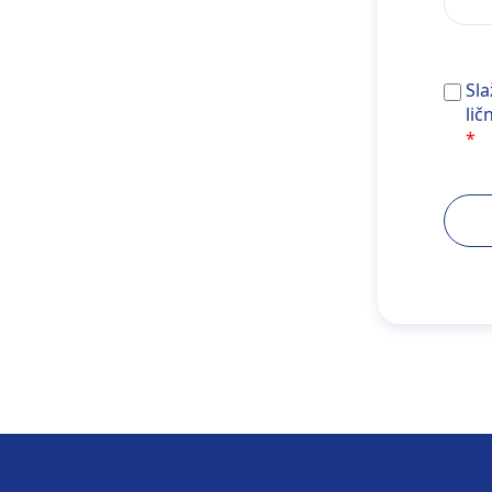
Slaže
Sl
lič