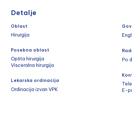
Detalje
Oblast
Gov
Hirurgija
Engl
Posebna oblast
Rad
Opšta hirurgija
Po 
Visceralna hirurgija
Kon
Lekarska ordinacija
Tel
Ordinacija izvan VPK
E-p