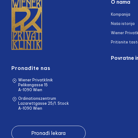
O nama
Kompanija
Naša istorija
Wiener Privatk
Pritisnite tast
Povratne i
Pronađite nas
Wiener Privatklinik
Pelikangasse 15
A-1090 Wien
Ordinationszentrum
Lazarettgasse 25/1. Stock
A-1090 Wien
Pronađi lekara