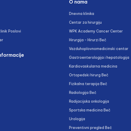
O nama
Dnevna klinika
Centar za hirurgiju
linik Poslovi
WPK Academy Cancer Center
er
Hirurgija – Hirurzi Beč
Vazduhoplovnomedicinski centar
nformacije
Gastroenterologija i hepatologija
Kardiovaskularna medicina
Ortopedski hirurg Beč
Fizikalna terapija Beč
Radiologija Beč
Radijacijska onkologija
Sportska medicina Beč
Urologija
Preventivni pregled Beč