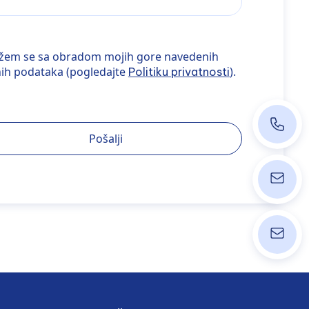
m se sa obradom mojih gore navedenih ličnih podataka (pogle
ažem se sa obradom mojih gore navedenih
nih podataka (pogledajte
).
Politiku privatnosti
+43 140
Pošalji
ordinati
info@wpk