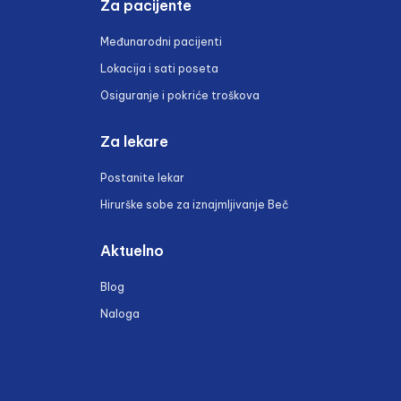
Za pacijente
Međunarodni pacijenti
Lokacija i sati poseta
Osiguranje i pokriće troškova
Za lekare
Postanite lekar
Hirurške sobe za iznajmljivanje Beč
Aktuelno
Blog
Naloga