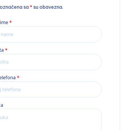
 označena sa
*
su obavezna.
 ime
ta
telefona
ka