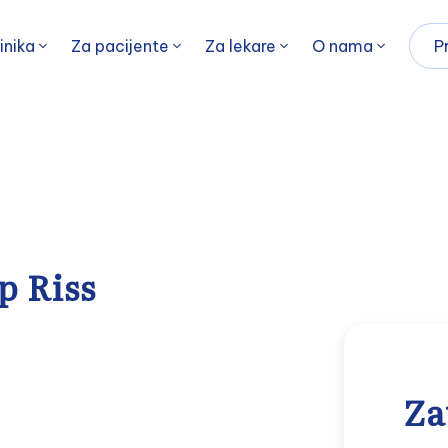
inika
Za pacijente
Za lekare
O nama
P
p Riss
Za