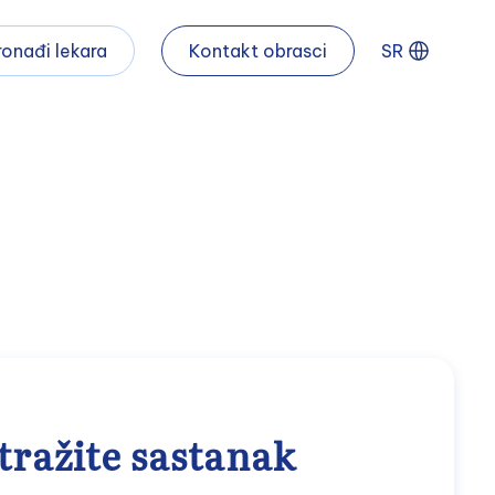
ronađi lekara
Kontakt obrasci
SR
tražite sastanak