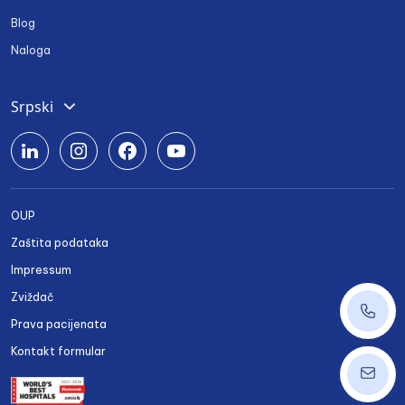
Blog
Naloga
Srpski
Deutsch
English
Română
OUP
Български
Zaštita podataka
Українська
Impressum
Zviždač
+43 14
Prava pacijenata
Kontakt formular
ordinat