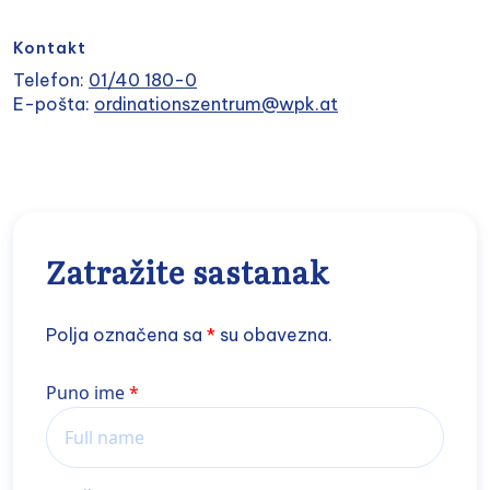
Kontakt
Telefon:
01/40 180-0
E-pošta:
ordinationszentrum@wpk.at
Zatražite sastanak
Polja označena sa
*
su obavezna.
Name
Puno ime