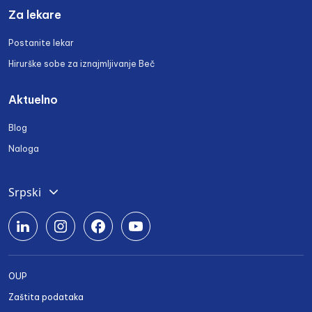
Za lekare
Postanite lekar
Hirurške sobe za iznajmljivanje Beč
Aktuelno
Blog
Naloga
Srpski
Deutsch
English
Română
OUP
Български
Zaštita podataka
Українська