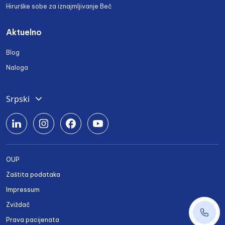
Hirurške sobe za iznajmljivanje Beč
Aktuelno
Blog
Naloga
Srpski
Deutsch
English
Română
OUP
Български
Zaštita podataka
Українська
Impressum
Zviždač
+43 14
Prava pacijenata