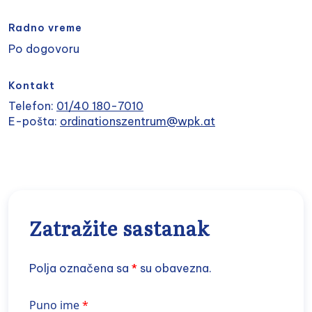
Radno vreme
Po dogovoru
Kontakt
Telefon:
01/40 180-7010
E-pošta:
ordinationszentrum@wpk.at
Zatražite sastanak
Polja označena sa
*
su obavezna.
Name
Puno ime