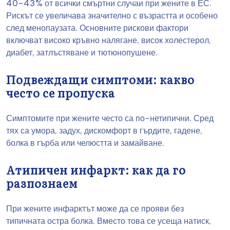
40–43% от всички смъртни случаи при жените в ЕС.
Рискът се увеличава значително с възрастта и особено
след менопаузата. Основните рискови фактори
включват високо кръвно налягане, висок холестерол,
диабет, затлъстяване и тютюнопушене.
Подвеждащи симптоми: какво
често се пропуска
Симптомите при жените често са по-нетипични. Сред
тях са умора, задух, дискомфорт в гърдите, гадене,
болка в гърба или челюстта и замайване.
Атипичен инфаркт: как да го
разпознаем
При жените инфарктът може да се прояви без
типичната остра болка. Вместо това се усеща натиск,