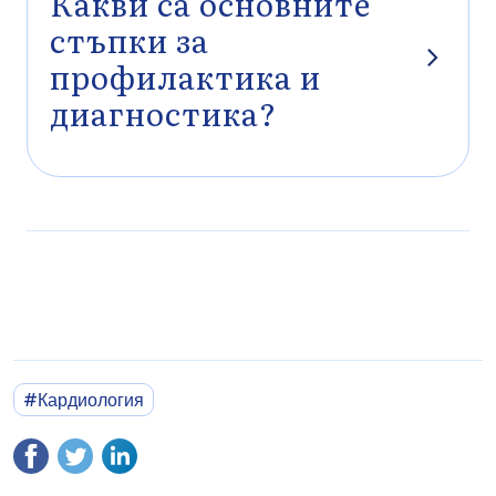
Какви са основните
стъпки за
профилактика и
диагностика?
Превенцията включва контрол на кръвното налягане,
холестерола и теглото, редовна физическа активност и
балансирано хранене. Диагностиката започва с базови
изследвания като кръвни тестове, ЕКГ и измерване на кръвно
налягане, а при нужда се преминава към по-специализирани
изследвания като коронарна томография или ангиография.
#Кардиология