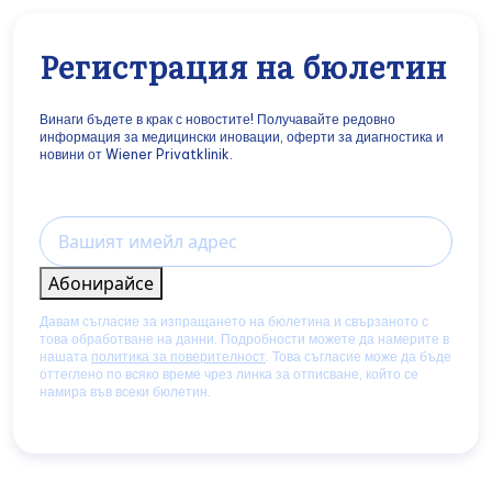
Регистрация на бюлетин
Винаги бъдете в крак с новостите! Получавайте редовно
информация за медицински иновации, оферти за диагностика и
новини от Wiener Privatklinik.
Email
Абонирайсе
Давам съгласие за изпращането на бюлетина и свързаното с
това обработване на данни. Подробности можете да намерите в
нашата
политика за поверителност
. Това съгласие може да бъде
оттеглено по всяко време чрез линка за отписване, който се
намира във всеки бюлетин.