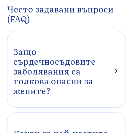
Често задавани въпроси
(FAQ)
Защо
сърдечносъдовите
заболявания са
толкова опасни за
жените?
Сърдечносъдовите заболявания са водеща причина за смърт
при жените, като причиняват около 40–43% от всички случаи
в ЕС. Рискът нараства с възрастта и особено след
менопаузата, когато се увеличават кръвното налягане,
холестеролът и телесното тегло.