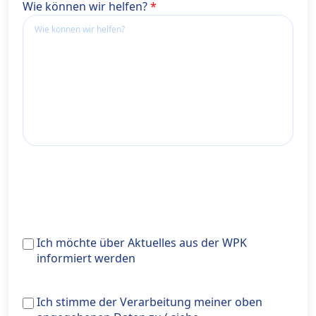
Wie können wir helfen?
Ich
Ich möchte über Aktuelles aus der WPK
möchte
informiert werden
über
Aktuelles
Ich stimme der Verarbeitung meiner oben angegeben
Ich stimme der Verarbeitung meiner oben
aus