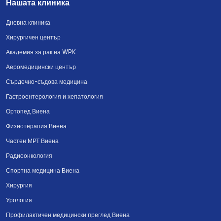
Нашата клиника
Дневна клиника
Хирургичен център
Академия за рак на WPK
Аеромедицински център
Сърдечно-съдова медицина
Гастроентерология и хепатология
Ортопед Виена
Физиотерапия Виена
Частен МРТ Виена
Радиоонкология
Спортна медицина Виена
Хирургия
Урология
Профилактичен медицински преглед Виена