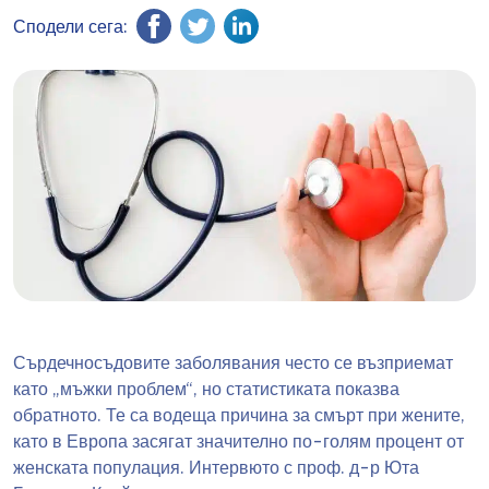
Сподели сега:
Сърдечносъдовите заболявания често се възприемат
като „мъжки проблем“, но статистиката показва
обратното. Те са водеща причина за смърт при жените,
като в Европа засягат значително по-голям процент от
женската популация. Интервюто с проф. д-р Юта