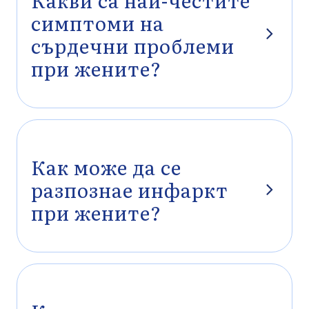
Какви са най-честите
симптоми на
сърдечни проблеми
при жените?
При жените симптомите често са нетипични и могат да
включват умора, задух, дискомфорт в гърдите, гадене, болка в
гърба или челюстта и замайване. Това често води до
подценяване или късно разпознаване на проблема.
Как може да се
разпознае инфаркт
при жените?
Инфарктът при жените невинаги се проявява с остра болка в
гърдите. По-често се усеща като натиск, тежест или
дискомфорт, комбинирани със задух, изпотяване или обща
слабост.