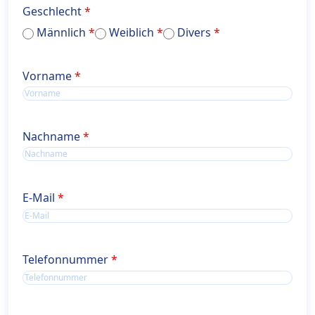
Geschlecht
Männlich
Weiblich
Divers
Name
Vorname
Name
Nachname
E-Mail
Telefonnummer