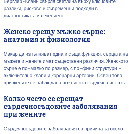
Берглер-Клайн хвърля светлина върху ключовите
разлики, рискове и съвременни подходи в
диагностиката и лечението.
Женско срещу мъжко сърце:
анатомия и физиология
Макар да изпълняват една и съща функция, сърцата на
мъжете и жените имат съществени различия. Женското
сърце е по-малко по размер, с по-фини структури –
включително клапи и коронарни артерии. Освен това,
при жените се наблюдава по-висока сърдечна честота.
Колко често се срещат
сърдечносъдовите заболявания
при жените
Сърдечносъдовите заболявания са причина за около