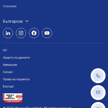
Списание
Deutsch
Български
English
Română
ОУ
Srpski
Защита на данните
Українська
Импресум
Сигнал
+43 14
Права на пациента
Kонтакт
ordinat