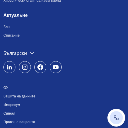
Хирургически стаи под наем Виена
Актуальне
Блог
Списание
Deutsch
Български
English
Română
ОУ
Srpski
Защита на данните
Українська
Импресум
Сигнал
+43 14
Права на пациента