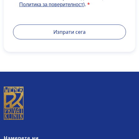
href="https://www.develop.maisondidee.com/wiener
).
Политика за поверителност
privatklinik.com/datenschutzerklaerung/" target="_b
rel="noopener noreferrer">Политика за
поверителност</a>).
Изпрати сега
Намерете ни