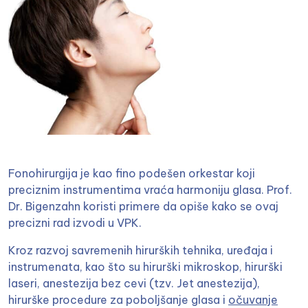
Fonohirurgija je kao fino podešen orkestar koji
preciznim instrumentima vraća harmoniju glasa. Prof.
Dr. Bigenzahn koristi primere da opiše kako se ovaj
precizni rad izvodi u VPK.
Kroz razvoj savremenih hirurških tehnika, uređaja i
instrumenata, kao što su hirurški mikroskop, hirurški
laseri, anestezija bez cevi (tzv. Jet anestezija),
hirurške procedure za poboljšanje glasa i
očuvanje