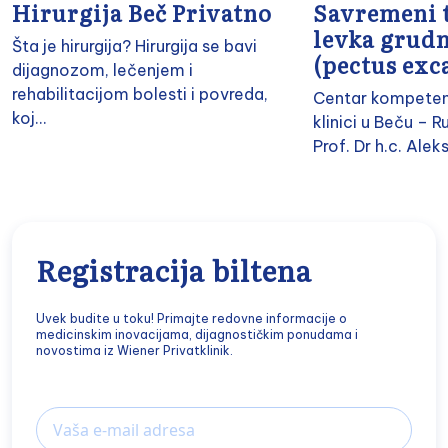
Hirurgija Beč Privatno
Savremeni 
levka grud
Šta je hirurgija? Hirurgija se bavi
(pectus ex
dijagnozom, lečenjem i
rehabilitacijom bolesti i povreda,
Centar kompetenc
koj...
klinici u Beču – R
Prof. Dr h.c. Alek
Registracija biltena
Uvek budite u toku! Primajte redovne informacije o
medicinskim inovacijama, dijagnostičkim ponudama i
novostima iz Wiener Privatklinik.
Email