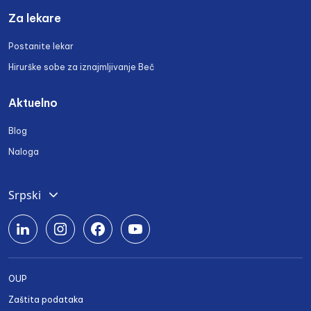
Za lekare
Postanite lekar
Hirurške sobe za iznajmljivanje Beč
Aktuelno
Blog
Naloga
Srpski
Deutsch
English
Română
OUP
Български
Zaštita podataka