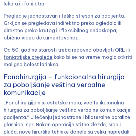
lekara
ili fonijatra.
Pregled je jednostavan i teško stresan za pacijenta.
Grkljan se pregledava indirektno preko ogledala ili
direktno preko krutog ili fleksibilnog endoskopa,
obično video dokumentovanog.
Od 50. godine starosti treba redovno obavljati
ORL ili
foniatrijske preglede
kako bi se na vreme mogla otkriti
maligna bolest larinksa.
Fonohirurgija – funkcionalna hirurgija
za poboljšanje veština verbalne
komunikacije
„Fonohirurgija nije estetska mera, već funkcionalna
hirurgija za poboljšanje veština verbalne komunikacije
pacijenta.“ U lečenju jednostrane i bilateralne paralize
glasnica, npr. Nakon operacije štitne žlezde, srca i
pluća, nove hirurške tehnike donele su veliki napredak