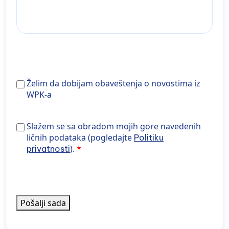
Želim
Želim da dobijam obaveštenja o novostima iz
da
WPK-a
dobijam
obaveštenja
Slažem se sa obradom gore navedenih podataka
Slažem se sa obradom mojih gore navedenih
o
(pogledajte Politiku privatnosti).
ličnih podataka (pogledajte
Politiku
novostima
).
privatnosti
iz
WPK-
a
Pošalji sada