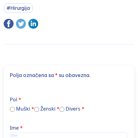
#Hirurgija
Polja označena sa
*
su obavezna.
Pol
Muški
Ženski
Divers
Ime
Ime