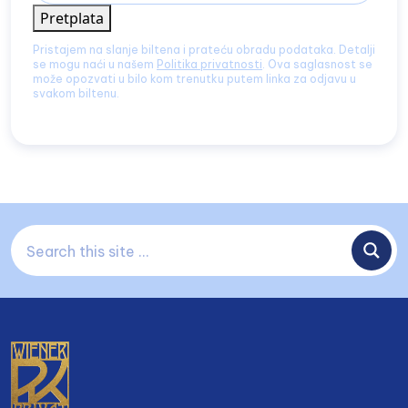
Pretplata
Pristajem na slanje biltena i prateću obradu podataka. Detalji
se mogu naći u našem
Politika privatnosti
. Ova saglasnost se
može opozvati u bilo kom trenutku putem linka za odjavu u
svakom biltenu.