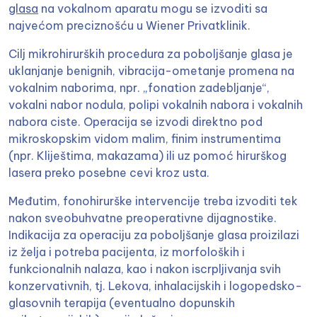
glasa
na vokalnom aparatu mogu se izvoditi sa
najvećom preciznošću u Wiener Privatklinik.
Cilj mikrohirurških procedura za poboljšanje glasa je
uklanjanje benignih, vibracija-ometanje promena na
vokalnim naborima, npr. „fonation zadebljanje“,
vokalni nabor nodula, polipi vokalnih nabora i vokalnih
nabora ciste. Operacija se izvodi direktno pod
mikroskopskim vidom malim, finim instrumentima
(npr. Kliještima, makazama) ili uz pomoć hirurškog
lasera preko posebne cevi kroz usta.
Međutim, fonohirurške intervencije treba izvoditi tek
nakon sveobuhvatne preoperativne dijagnostike.
Indikacija za operaciju za poboljšanje glasa proizilazi
iz želja i potreba pacijenta, iz morfoloških i
funkcionalnih nalaza, kao i nakon iscrpljivanja svih
konzervativnih, tj. Lekova, inhalacijskih i logopedsko-
glasovnih terapija (eventualno dopunskih