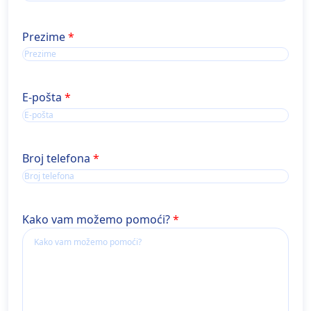
Ime
Prezime
E-pošta
Broj telefona
Kako vam možemo pomoći?