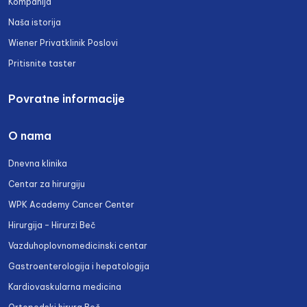
Kompanija
Naša istorija
Wiener Privatklinik Poslovi
Pritisnite taster
Povratne informacije
O nama
Dnevna klinika
Centar za hirurgiju
WPK Academy Cancer Center
Hirurgija – Hirurzi Beč
Vazduhoplovnomedicinski centar
Gastroenterologija i hepatologija
Kardiovaskularna medicina