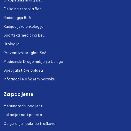
Ortopedski hirurg Beč
Fizikalna terapija Beč
Radiologija Beč
Radijacijska onkologija
Sportska medicina Beč
Urologija
Preventivni pregled Beč
Medicinski Drugo mišljenje Usluge
Specijalističke oblasti
Informacije o Vašem boravku
Za pacijente
Međunarodni pacijenti
Lokacija i sati poseta
Osiguranje i pokriće troškova