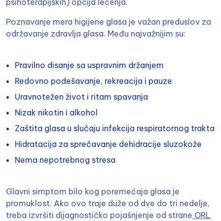
psihoterapijskih) opcija lečenja.
Poznavanje mera higijene glasa je važan preduslov za
održavanje zdravlja glasa. Među najvažnijim su:
Pravilno disanje sa uspravnim držanjem
Redovno podešavanje, rekreacija i pauze
Uravnotežen život i ritam spavanja
Nizak nikotin i alkohol
Zaštita glasa u slučaju infekcija respiratornog trakta
Hidratacija za sprečavanje dehidracije sluzokože
Nema nepotrebnog stresa
Glavni simptom bilo kog poremećaja glasa je
promuklost. Ako ovo traje duže od dve do tri nedelje,
treba izvršiti dijagnostičko pojašnjenje od strane
ORL