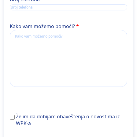
Kako vam možemo pomoći?
Želim
Želim da dobijam obaveštenja o novostima iz
da
WPK-a
dobijam
obaveštenja