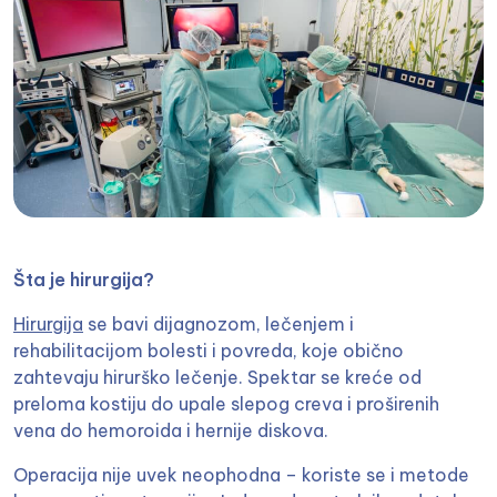
Šta je hirurgija?
Hirurgija
se bavi dijagnozom, lečenjem i
rehabilitacijom bolesti i povreda, koje obično
zahtevaju hirurško lečenje. Spektar se kreće od
preloma kostiju do upale slepog creva i proširenih
vena do hemoroida i hernije diskova.
Operacija nije uvek neophodna – koriste se i metode