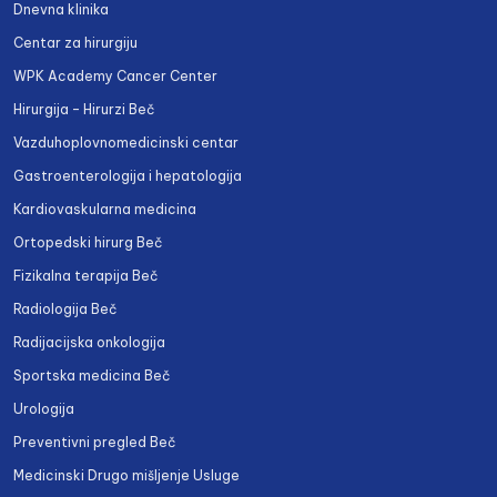
Dnevna klinika
Centar za hirurgiju
WPK Academy Cancer Center
Hirurgija – Hirurzi Beč
Vazduhoplovnomedicinski centar
Gastroenterologija i hepatologija
Kardiovaskularna medicina
Ortopedski hirurg Beč
Fizikalna terapija Beč
Radiologija Beč
Radijacijska onkologija
Sportska medicina Beč
Urologija
Preventivni pregled Beč
Medicinski Drugo mišljenje Usluge