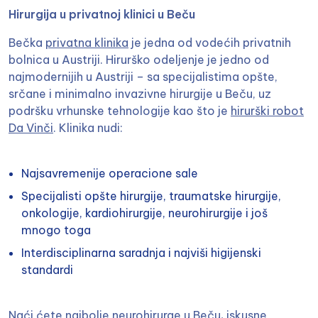
Hirurgija u privatnoj klinici u Beču
Bečka
privatna klinika
je jedna od vodećih privatnih
bolnica u Austriji. Hirurško odeljenje je jedno od
najmodernijih u Austriji – sa specijalistima opšte,
srčane i minimalno invazivne hirurgije u Beču, uz
podršku vrhunske tehnologije kao što je
hirurški robot
Da Vinči
. Klinika nudi:
Najsavremenije operacione sale
Specijalisti opšte hirurgije, traumatske hirurgije,
onkologije, kardiohirurgije,
neurohirurgije
i još
mnogo toga
Interdisciplinarna saradnja i najviši higijenski
standardi
Naći ćete najbolje neurohirurge u Beču
,
iskusne