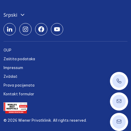
Srpski
Deutsch
English
Română
OUP
Български
Zaštita podataka
Українська
Impressum
Zviždač
+43 14
Prava pacijenata
Kontakt formular
ordinat
© 2026 Wiener Privatklinik. All rights reserved.
info@w