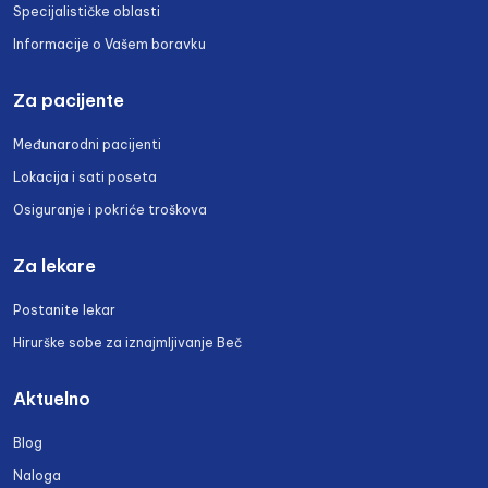
Specijalističke oblasti
Informacije o Vašem boravku
Za pacijente
Međunarodni pacijenti
Lokacija i sati poseta
Osiguranje i pokriće troškova
Za lekare
Postanite lekar
Hirurške sobe za iznajmljivanje Beč
Aktuelno
Blog
Naloga