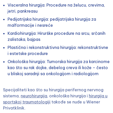
Visceralna hirurgija
: Procedure na želucu, crevima,
jetri, pankreasu
Pedijatrijska hirurgija: pedijatrijska hirurgija za
malformacije
i nesreće
Kardiohirurgija: Hirurške procedure na srcu, srčanih
zalistaka, bajpas
Plastična i rekonstruktivna hirurgija: rekonstruktivne
i estetske procedure
Onkološka hirurgija: Tumorska hirurgija za karcinome
kao što su
rak dojke
, debelog creva ili
kože
– često
u bliskoj saradnji sa
onkologijom
i
radiologijom
Specijaliteti kao što su hirurgija perifernog nervnog
sistema,
neurohirurgija
, onkološka hirurgija i
hirurgija u
sportskoj traumatologiji
takođe se nude u Wiener
Privatklinik.