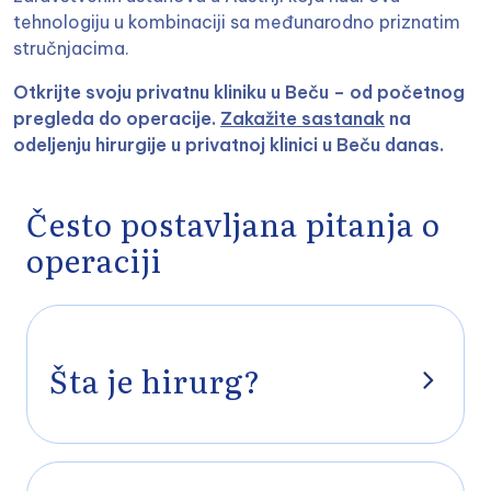
tehnologiju u kombinaciji sa međunarodno priznatim
stručnjacima.
Otkrijte svoju privatnu kliniku u Beču – od početnog
pregleda do operacije.
Zakažite sastanak
na
odeljenju hirurgije u privatnoj klinici u Beču danas.
Često postavljana pitanja o
operaciji
Šta je hirurg?
Hirurg je specijalista hirurgije i izvodi operativne zahvate –
bilo u jednoj od gore navedenih oblasti ili
interdisciplinarno. U zavisnosti od stručne kvalifikacije,
hirurg leči bolesti, povrede ili deformitete ljudskog tela u