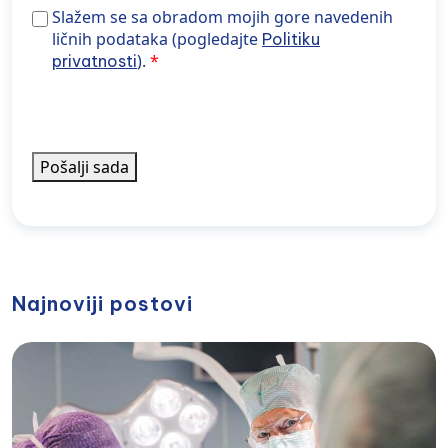
Slažem se sa obradom gore navedenih podataka
Slažem se sa obradom mojih gore navedenih
o
(pogledajte Politiku privatnosti).
ličnih podataka (pogledajte
Politiku
novostima
).
privatnosti
iz
WPK-
a
Pošalji sada
Najnoviji postovi