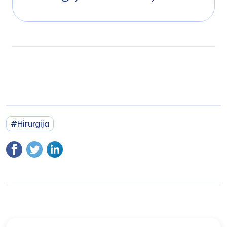
u003cp class=u0022p1u0022u003eDa – WPK je jedna od
retkih privatnih klinika u Austriji koja nudi robotski
asistiranu hirurgiju sistemom Da Vinci. Naši pacijenti imaju
koristi od najveće preciznosti i bržeg
oporavka.u003c/pu003e
#Hirurgija