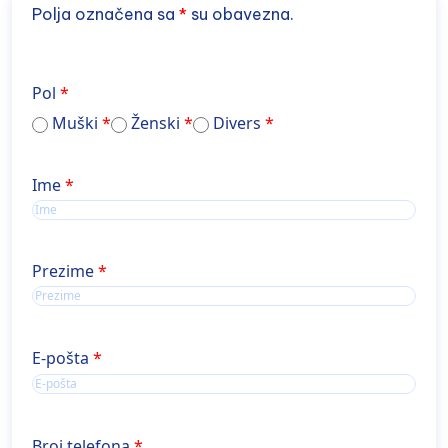
Polja označena sa
*
su obavezna.
Pol
Muški
Ženski
Divers
Ime
Ime
Ime
Prezime
E-pošta
Broj telefona