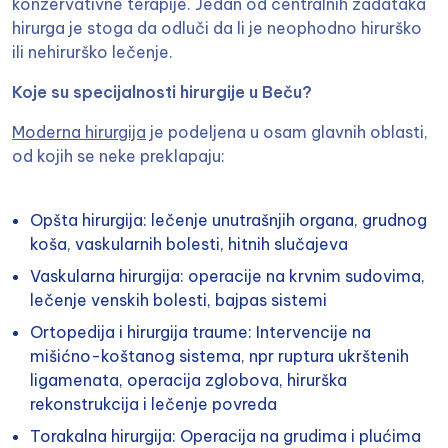
konzervativne terapije. Jedan od centralnih zadataka
hirurga je stoga da odluči da li je neophodno hirurško
ili nehirurško lečenje.
Koje su specijalnosti hirurgije u Beču?
Moderna hirurgija
je podeljena u osam glavnih oblasti,
od kojih se neke preklapaju:
Opšta hirurgija: lečenje unutrašnjih organa, grudnog
koša, vaskularnih bolesti, hitnih slučajeva
Vaskularna hirurgija: operacije na krvnim sudovima,
lečenje venskih bolesti, bajpas sistemi
Ortopedija i hirurgija traume
: Intervencije na
mišićno-koštanog sistema, npr ruptura ukrštenih
ligamenata, operacija zglobova, hirurška
rekonstrukcija i lečenje povreda
Torakalna hirurgija: Operacija na grudima i plućima