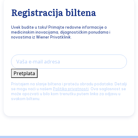
Registracija biltena
Uvek budite u toku! Primajte redovne informacije o
medicinskim inovacijama, dijagnostičkim ponudama i
novostima iz Wiener Privatklinik.
Email
Pretplata
Pristajem na slanje biltena i prateću obradu podataka. Detalji
se mogu naći u našem
Politika privatnosti
. Ova saglasnost se
može opozvati u bilo kom trenutku putem linka za odjavu u
svakom biltenu.