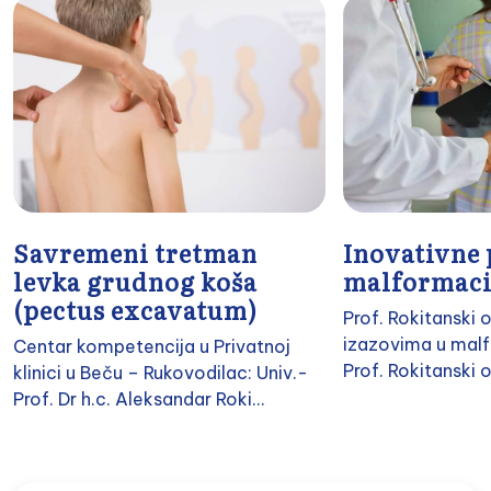
Savremeni tretman
Inovativne 
levka grudnog koša
malformacij
(pectus excavatum)
Prof. Rokitanski
izazovima u malfo
Centar kompetencija u Privatnoj
Prof. Rokitanski 
klinici u Beču – Rukovodilac: Univ.-
Prof. Dr h.c. Aleksandar Roki...