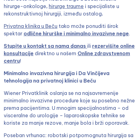
hirurge-onkologe
,
hirurge traume
i specijaliste u
rekonstruktivnoj hirurgiji, između ostalog
.
Privatna klinika u Beču
tako može ponuditi širok
spektar
odlične hirurške i minimalno invazivne nege
.
Stupite u kontakt sa nama danas
ili
rezervišite online
konsultacije
direktno u našem
Online zdravstvenom
centru
!
Minimalno invazivna hirurgija i Da Vinčijeva
tehnologija na privatnoj klinici u Beču
Wiener Privatklinik oslanja se na najsavremenije
minimalno invazivne procedure koje su posebno nežne
prema pacijentima. U mnogim specijalnostima – od
visceralne do urologije – laparoskopske tehnike se
koriste za manje rezove, manje bola i brži oporavak.
Poseban vrhunac: robotski potpomognuta hirurgija sa