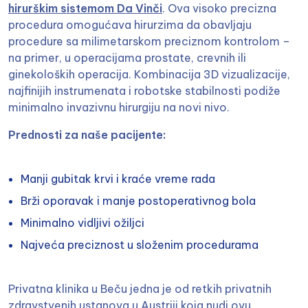
hirurškim sistemom Da Vinči
. Ova visoko precizna
procedura omogućava hirurzima da obavljaju
procedure sa milimetarskom preciznom kontrolom –
na primer, u operacijama prostate, crevnih ili
ginekoloških operacija. Kombinacija 3D vizualizacije,
najfinijih instrumenata i robotske stabilnosti podiže
minimalno invazivnu hirurgiju na novi nivo.
Prednosti za naše pacijente:
Manji gubitak krvi i kraće vreme rada
Brži oporavak i manje postoperativnog bola
Minimalno vidljivi ožiljci
Najveća preciznost u složenim procedurama
Privatna klinika u Beču jedna je od retkih privatnih
zdravstvenih ustanova u Austriji koja nudi ovu