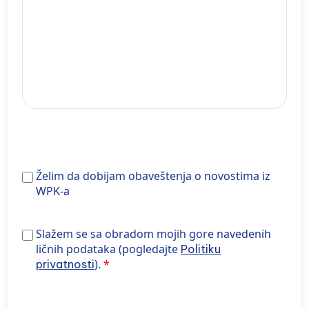
Želim
Želim da dobijam obaveštenja o novostima iz
da
WPK-a
dobijam
obaveštenja
Slažem se sa obradom gore navedenih podataka
Slažem se sa obradom mojih gore navedenih
o
(pogledajte Politiku privatnosti).
ličnih podataka (pogledajte
Politiku
novostima
).
privatnosti
iz
WPK-
a