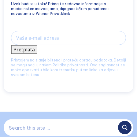
Uvek budite u toku! Primajte redovne informacije o
medicinskim inovacijama, dijagnostičkim ponudama i
novostima iz Wiener Privatklinik.
Email
Pretplata
Pristajem na slanje biltena i prateću obradu podataka. Detalji
se mogu naći u našem
Politika privatnosti
. Ova saglasnost se
može opozvati u bilo kom trenutku putem linka za odjavu u
svakom biltenu.