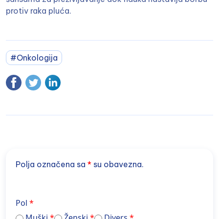
protiv raka pluća.
#Onkologija
Polja označena sa
*
su obavezna.
Pol
Muški
Ženski
Divers