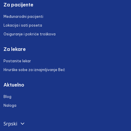
Za pacijente
Međunarodni pacijenti
Lokacija i sati poseta
Osiguranje i pokriće troškova
Za lekare
Postanite lekar
Hirurške sobe za iznajmljivanje Beč
Aktuelno
Blog
Naloga
Srpski
Deutsch