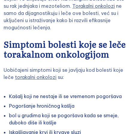
su rak jednjaka i mezoteliom.
Torakalni onkolozi
ne
samo da dijagnostikuju i leče ove bolesti, već su i
uključeni u istraživanje kako bi razvili efikasnije
mogućnosti lečenja.
Simptomi bolesti koje se leče
torakalnom onkologijom
Uobičajeni simptomi koji se javljaju kod bolesti koje
leče
torakalni onkolozi
su:
Kašalj koji ne nestaje ili se vremenom pogoršava
Pogoršanje hroničnog kašlja
bol u grudima koji se pogoršava kada se smeje,
duboko diše ili kašlje
Iskašljavanje krvi ili krvave sluzi