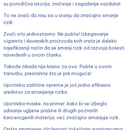
su porodična istorija, zračenje i zagađenje vazduha!
To ne znači da nisu svi u stanju da značajno smanje
rizik:
Zvuči vrlo jednostavno: Ne pušite! Izbegavanje
cigareta i duvanskih proizvoda svih vrsta je daleko
najefikasniji način da se smanji rizik od razvoja bolesti
navedenih u ovom članku.
Takođe nikada nije kasno za ovo: Pušite u ovom
trenutku, prestanite što je pre moguće!
Upotreba zaštitne opreme je još jedno efikasno
sredstvo za smanjenje rizika.
Upotreba maske, na primer, kako bi se izbeglo
udisanje ugljene prašine ili drugih poznatih
kancerogenih materija, već značajno smanjuje rizik.
Opšte smanjenje izloženosti toksičnim supstancama,