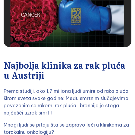
Najbolja klinika za rak pluća
u Austriji
Prema studiji, oko 1,7 miliona ljudi umire od raka pluća
širom sveta svake godine: Među smrtnim slučajevima
povezanim sa rakom, rak pluća i bronhija je stoga
najčešći uzrok smrti!
Mnogi ljudi se pitaju šta se zapravo leči u klinikama za
torakalnu onkologiju?