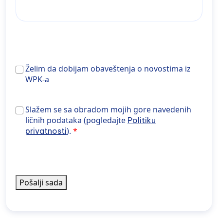
Želim
Želim da dobijam obaveštenja o novostima iz
da
WPK-a
dobijam
obaveštenja
Slažem se sa obradom gore navedenih podataka
Slažem se sa obradom mojih gore navedenih
o
(pogledajte Politiku privatnosti).
ličnih podataka (pogledajte
Politiku
novostima
).
privatnosti
iz
WPK-
a
Pošalji sada