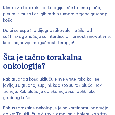
Klinike za torakalnu onkologiju leče bolesti pluća,
pleure, timusa i drugih retkih tumora organa grudnog
koša.
Da bi se uspešno dijagnostikovala i lečila, od
suštinskog značaja su interdisciplinarnost i inovativne,
kao i najnovije mogućnosti terapije!
Šta je tačno torakalna
onkologija?
Rak grudnog koša uključuje sve vrste raka koji se
javljaju u grudnoj šupljini, kao što su rak pluća i rak
traheje. Rak pluća je daleko najčešći oblik raka
grudnog koša.
Fokus torakalne onkologije je na karcinomu područja
dojke: To uključuje čitav niz malignih bolesti kao što