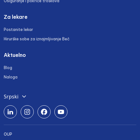
Osiguranje i pokriće troškova
Za lekare
Postanite lekar
Hirurške sobe za iznajmljivanje Beč
Aktuelno
Blog
Naloga
Srpski
Deutsch
English
Română
OUP
Български