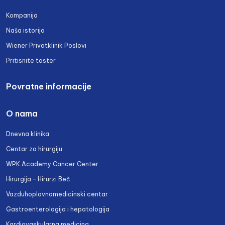
Kompanija
Naša istorija
Wiener Privatklinik Poslovi
Pritisnite taster
Povratne informacije
O nama
Dnevna klinika
Centar za hirurgiju
WPK Academy Cancer Center
Hirurgija – Hirurzi Beč
Vazduhoplovnomedicinski centar
Gastroenterologija i hepatologija
Kardiovaskularna medicina