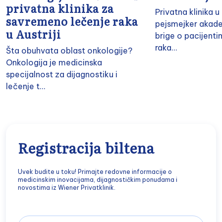
privatna klinika za
Privatna klinika 
savremeno lečenje raka
pejsmejker akade
u Austriji
brige o pacijent
raka...
Šta obuhvata oblast onkologije?
Onkologija je medicinska
specijalnost za dijagnostiku i
lečenje t...
Registracija biltena
Uvek budite u toku! Primajte redovne informacije o
medicinskim inovacijama, dijagnostičkim ponudama i
novostima iz Wiener Privatklinik.
Email