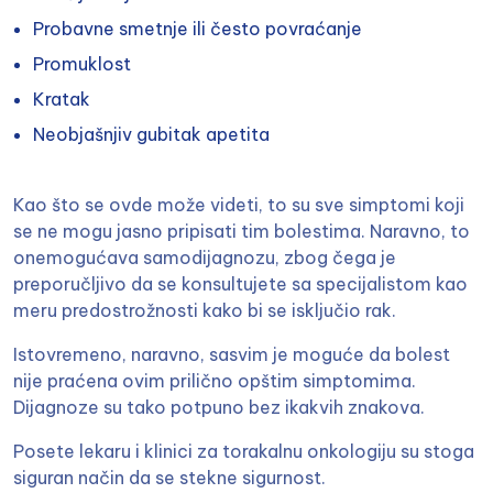
Probavne smetnje ili često povraćanje
Promuklost
Kratak
Neobjašnjiv gubitak apetita
Kao što se ovde može videti, to su sve simptomi koji
se ne mogu jasno pripisati tim bolestima. Naravno, to
onemogućava samodijagnozu, zbog čega je
preporučljivo da se konsultujete sa specijalistom kao
meru predostrožnosti kako bi se isključio rak.
Istovremeno, naravno, sasvim je moguće da bolest
nije praćena ovim prilično opštim simptomima.
Dijagnoze su tako potpuno bez ikakvih znakova.
Posete lekaru i klinici za torakalnu onkologiju su stoga
siguran način da se stekne sigurnost.