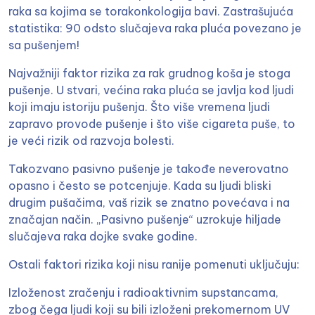
raka sa kojima se torakonkologija bavi. Zastrašujuća
statistika: 90 odsto slučajeva raka pluća povezano je
sa pušenjem!
Najvažniji faktor rizika za rak grudnog koša je stoga
pušenje. U stvari, većina raka pluća se javlja kod ljudi
koji imaju istoriju pušenja. Što više vremena ljudi
zapravo provode pušenje i što više cigareta puše, to
je veći rizik od razvoja bolesti.
Takozvano pasivno pušenje je takođe neverovatno
opasno i često se potcenjuje. Kada su ljudi bliski
drugim pušačima, vaš rizik se znatno povećava i na
značajan način. „Pasivno pušenje“ uzrokuje hiljade
slučajeva raka dojke svake godine.
Ostali faktori rizika koji nisu ranije pomenuti uključuju:
Izloženost zračenju i radioaktivnim supstancama,
zbog čega ljudi koji su bili izloženi prekomernom UV