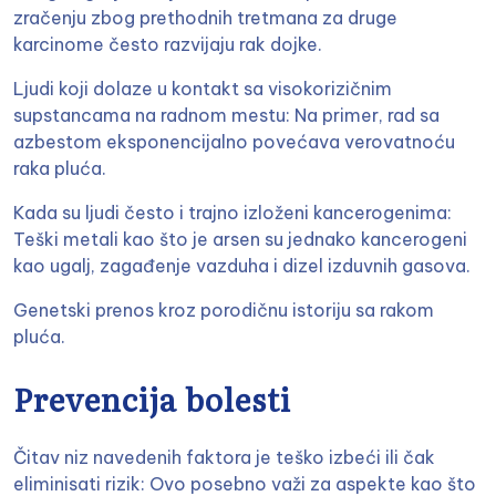
zračenju zbog prethodnih tretmana za druge
karcinome često razvijaju rak dojke.
Ljudi koji dolaze u kontakt sa visokorizičnim
supstancama na radnom mestu: Na primer, rad sa
azbestom eksponencijalno povećava verovatnoću
raka pluća.
Kada su ljudi često i trajno izloženi kancerogenima:
Teški metali kao što je arsen su jednako kancerogeni
kao ugalj, zagađenje vazduha i dizel izduvnih gasova.
Genetski prenos kroz porodičnu istoriju sa rakom
pluća.
Prevencija bolesti
Čitav niz navedenih faktora je teško izbeći ili čak
eliminisati rizik: Ovo posebno važi za aspekte kao što