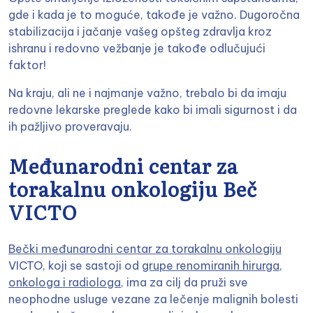
gde i kada je to moguće, takođe je važno. Dugoročna
stabilizacija i jačanje vašeg opšteg zdravlja kroz
ishranu i redovno vežbanje je takođe odlučujući
faktor!
Na kraju, ali ne i najmanje važno, trebalo bi da imaju
redovne lekarske preglede kako bi imali sigurnost i da
ih pažljivo proveravaju.
Međunarodni centar za
torakalnu onkologiju Beč
VICTO
Bečki međunarodni centar za torakalnu onkologiju
VICTO, koji se sastoji od
grupe renomiranih hirurga,
onkologa i radiologa
, ima za cilj da pruži sve
neophodne usluge vezane za lečenje malignih bolesti