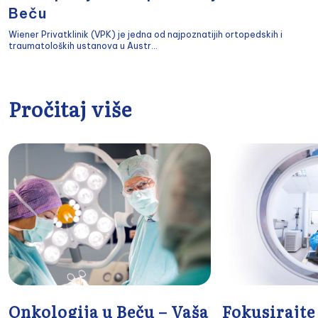
Beču
Wiener Privatklinik (VPK) je jedna od najpoznatijih ortopedskih i
traumatoloških ustanova u Austr...
Pročitaj više
Onkologija u Beču – Vaša
Fokusirajte