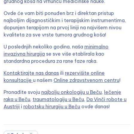
grudnog koša na vrhuncu medicinske nauke.
Ovde će vam biti ponuđen brz i direktan pristup
najboljim dijagnostičkim i terapijskim instrumentima,
dopunjen terapijom na prvoj liniji na najvišem nivou
kvaliteta za sve vrste tumora grudnog koša!
U poslednjih nekoliko godina, naša
minimalno
invazivna hirurgija
se sve više etablirala kao
standardna procedura za rane faze raka.
Kontaktirajte nas danas
ili
rezervišite online
konsultacije
u našem
Online zdravstvenom centru
!
Pronađite svoju
najbolju onkologiju u Beču
,
lečenje
raka u Beču
,
traumatologiju u Beču
,
Da Vinči robote u
Austriji
i
robotsku hirurgiju u Beču
ovde danas!