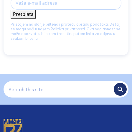
Pretplata
Pristajem na slanje biltena i prateću obradu podataka. Detalji
se mogu naći u našem
Politika privatnosti
. Ova saglasnost se
može opozvati u bilo kom trenutku putem linka za odjavu u
svakom biltenu.