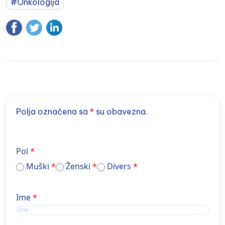
#Onkologija
Polja označena sa
*
su obavezna.
Pol
Muški
Ženski
Divers
Ime
Ime