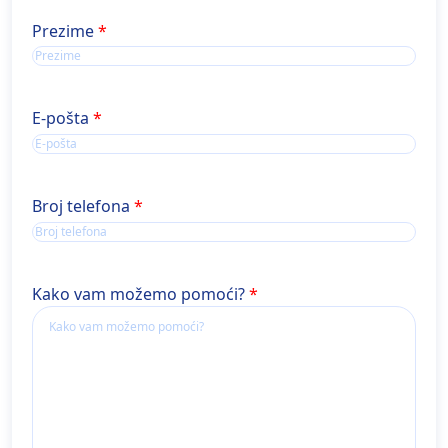
Ime
Prezime
E-pošta
Broj telefona
Kako vam možemo pomoći?