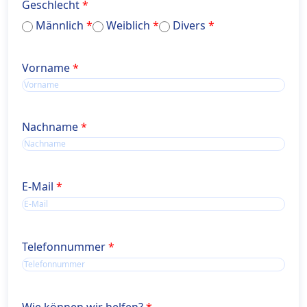
Geschlecht
Männlich
Weiblich
Divers
Name
Vorname
Name
Nachname
E-Mail
Telefonnummer