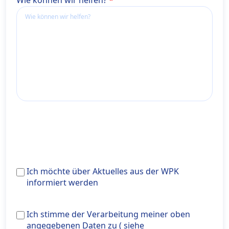
Wie können wir helfen?
Ich
Ich möchte über Aktuelles aus der WPK
möchte
informiert werden
über
Aktuelles
Ich stimme der Verarbeitung meiner oben angegeben
Ich stimme der Verarbeitung meiner oben
aus
Daten zu ( siehe <a href="https://wiener-
angegebenen Daten zu ( siehe
der