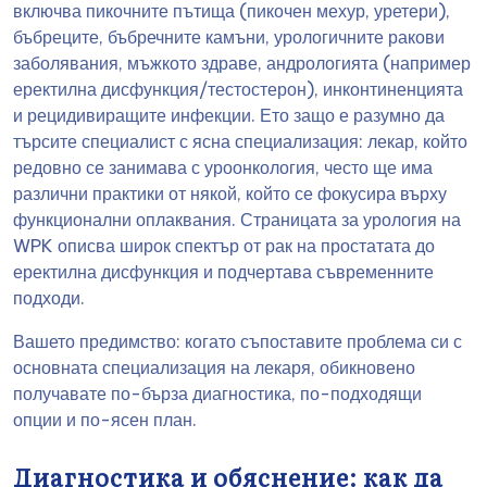
включва пикочните пътища (пикочен мехур, уретери),
бъбреците, бъбречните камъни, урологичните ракови
заболявания, мъжкото здраве, андрологията (например
еректилна дисфункция/тестостерон), инконтиненцията
и рецидивиращите инфекции. Ето защо е разумно да
търсите специалист с ясна специализация: лекар, който
редовно се занимава с уроонкология, често ще има
различни практики от някой, който се фокусира върху
функционални оплаквания. Страницата за урология на
WPK описва широк спектър от рак на простатата до
еректилна дисфункция и подчертава съвременните
подходи.
Вашето предимство: когато съпоставите проблема си с
основната специализация на лекаря, обикновено
получавате по-бърза диагностика, по-подходящи
опции и по-ясен план.
Диагностика и обяснение: как да