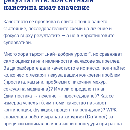
наистина имат значение
Качеството се проявява в опита с точно вашето
състояние, последователните схеми на лечение и
фокуса върху резултатите — а не в маркетинговите
суперлативи.
Много хора търсят „най-добрия уролог“, но сравняват
само оценките или наличността на часове за преглед.
За да разберете дали качеството е истинско, попитайте:
колко често лекарят лекува вашия конкретен проблем
(простата, камъни, проблеми с пикочния мехур,
сексуална медицина)? Има ли определен план
(диагностика → лечение → проследяване)? Как се
измерва успехът (симптоми, качество на живот,
континенция, функция, процент на рецидиви)? WPK
споменава роботизираната хирургия (Da Vinci) за
прецизни минимално инвазивни процедури при рак на