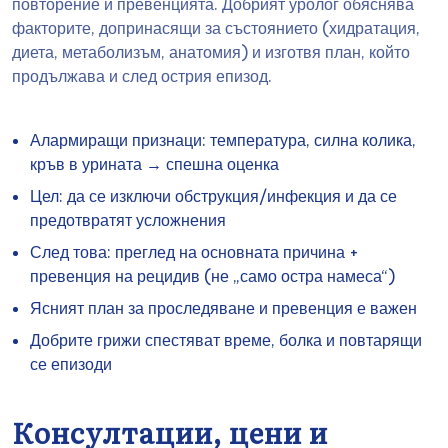
повторение и превенцията. Добрият уролог обяснява
факторите, допринасящи за състоянието (хидратация,
диета, метаболизъм, анатомия) и изготвя план, който
продължава и след острия епизод.
Алармиращи признаци: температура, силна колика,
кръв в урината → спешна оценка
Цел: да се изключи обструкция/инфекция и да се
предотвратят усложнения
След това: преглед на основната причина +
превенция на рецидив (не „само остра намеса“)
Ясният план за проследяване и превенция е важен
Добрите грижи спестяват време, болка и повтарящи
се епизоди
Консултации, цени и