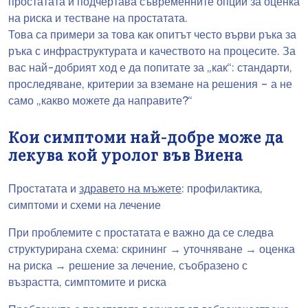
простатата и подчертава съвременните опции за оценка
на риска и тестване на простатата.
Това са примери за това как опитът често върви ръка за
ръка с инфраструктурата и качеството на процесите. За
вас най-добрият ход е да попитате за „как“: стандарти,
проследяване, критерии за вземане на решения – а не
само „какво можете да направите?“
Кои симптоми най-добре може да
лекува кой уролог във Виена
Простатата и
здравето на мъжете
: профилактика,
симптоми и схеми на лечение
При проблемите с простатата е важно да се следва
структурирана схема: скрининг → уточняване → оценка
на риска → решение за лечение, съобразено с
възрастта, симптомите и риска