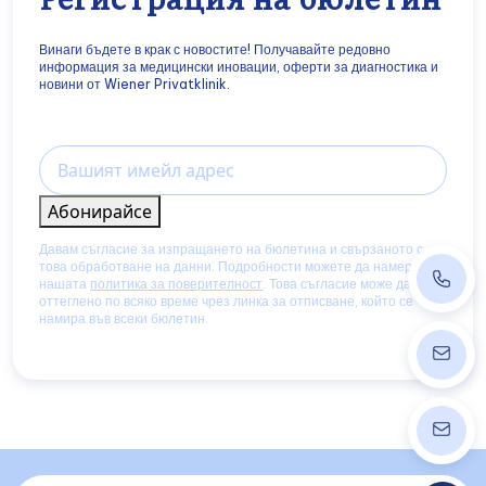
Винаги бъдете в крак с новостите! Получавайте редовно
информация за медицински иновации, оферти за диагностика и
новини от Wiener Privatklinik.
Email
Абонирайсе
Давам съгласие за изпращането на бюлетина и свързаното с
това обработване на данни. Подробности можете да намерите в
+43 14
нашата
политика за поверителност
. Това съгласие може да бъде
оттеглено по всяко време чрез линка за отписване, който се
намира във всеки бюлетин.
ordinat
info@w