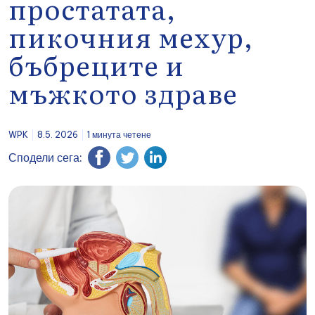
простатата,
пикочния мехур,
бъбреците и
мъжкото здраве
WPK
8.5. 2026
1 минута четене
Сподели сега: