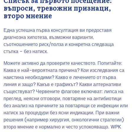
Списък за първото посещение:
въпроси, тревожни признаци,
второ мнение
Една успешна първа консултация ви предоставя
диагнозна хипотеза, възможни варианти,
съотношението риск/полза и конкретна следваща
стъпка – без натиск.
Можете активно да проверите качеството. Попитайте:
Каква е най-вероятната причина? Кои изследвания са
наистина необходими? Какво е лечението от първа
линия и защо? Какъв е графикът? Какви алтернативи
съществуват? Червените флагове включват: липса на
преглед, неясни отговори, повтаряне на антибиотици
без анализ на причините за повтарящи се инфекции или
натиск за процедури без ясни индикации. При важни
решения (например хирургия, онкологични стратегии)
второ мнение е нормално и често успокояващо. WPK