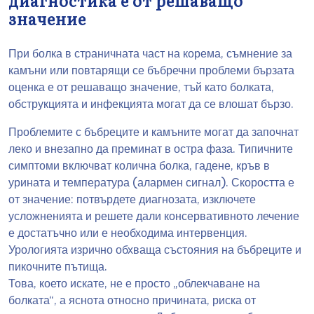
диагностика е от решаващо
значение
При болка в страничната част на корема, съмнение за
камъни или повтарящи се бъбречни проблеми бързата
оценка е от решаващо значение, тъй като болката,
обструкцията и инфекцията могат да се влошат бързо.
Проблемите с бъбреците и камъните могат да започнат
леко и внезапно да преминат в остра фаза. Типичните
симптоми включват колична болка, гадене, кръв в
урината и температура (алармен сигнал). Скоростта е
от значение: потвърдете диагнозата, изключете
усложненията и решете дали консервативното лечение
е достатъчно или е необходима интервенция.
Урологията изрично обхваща състояния на бъбреците и
пикочните пътища.
Това, което искате, не е просто „облекчаване на
болката“, а яснота относно причината, риска от