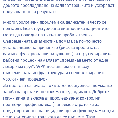
доброто проследяване намаляват грешките и ускоряват
получаването на резултати.
Много урологични проблеми са деликатни и често се
повтарят. Без структурирана диагностика пациентите
могат да попаднат в цикъл на проби и грешки.
Съвременната диагностика помага за по-точното
установяване на причините (риск за простатата,
камъни, функционални нарушения), а структурираните
работни процеси намаляват „преминаването от един
лекар към друг“. WPK поставя акцент върху
съвременната инфраструктура и специализираните
урологични процедури.
За вас това означава по-малко несигурност, по-малко
загуба на време и по-голяма предвидимост. Добрите
грижи винаги включват проследяване: контролни
прегледи, профилактика (например стратегии за
предотвратяване на рецидиви при инфекции/камъни) и
ясни критерии за това кога да се върнете. Тази