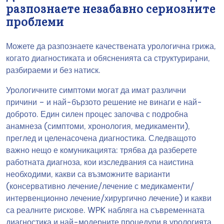
разпознаете незабавно сериозните
проблеми
Можете да разпознаете качествената урологична грижа,
когато диагностиката и обясненията са структурирани,
разбираеми и без натиск.
Урологичните симптоми могат да имат различни
причини – и най-бързото решение не винаги е най-
доброто. Един силен процес започва с подробна
анамнеза (симптоми, хронология, медикаменти),
преглед и целенасочена диагностика. Следващото
важно нещо е комуникацията: трябва да разберете
работната диагноза, кои изследвания са наистина
необходими, какви са възможните варианти
(консервативно лечение/лечение с медикаменти/
интервенционно лечение/хирургично лечение) и какви
са реалните рискове. WPK набляга на съвременната
диагностика и най-модерните процедури в урологията.