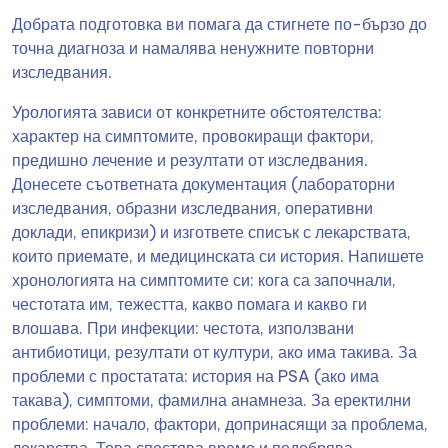
Добрата подготовка ви помага да стигнете по-бързо до
точна диагноза и намалява ненужните повторни
изследвания.
Урологията зависи от конкретните обстоятелства:
характер на симптомите, провокиращи фактори,
предишно лечение и резултати от изследвания.
Донесете съответната документация (лабораторни
изследвания, образни изследвания, оперативни
доклади, епикризи) и изгответе списък с лекарствата,
които приемате, и медицинската си история. Напишете
хронологията на симптомите си: кога са започнали,
честотата им, тежестта, какво помага и какво ги
влошава. При инфекции: честота, използвани
антибиотици, резултати от култури, ако има такива. За
проблеми с простатата: история на PSA (ако има
такава), симптоми, фамилна анамнеза. За еректилни
проблеми: начало, фактори, допринасящи за проблема,