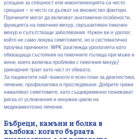
усещане за спешност или инконтиненцията са често
срещани – и често се дължат на множество фактори.
Причините могат да включват анатомични особености,
функцията на пикочния мехур, свръхактивен пикочен
мехур и съпътстващи заболявания. Нужен ви е уролог,
който не само лекува симптомите, но и систематично
проучва причините. WPK разглежда урологията като
обхващаща състояния на пикочните пътища при мъже и
жени, което включва проблеми с пикочния мехур/
уринарния тракт като част от обхвата.
За пациентите най-важното е ясен план за диагностика,
лечение, профилактика и проследяване. Добрите грижи
намаляват симптомите, като същевременно понижават
риска от усложнения и ненужни цикли на
медикаментозно лечение.
Бъбреци, камъни и болка в
хълбока: когато бързата