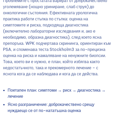
Проблемите с простатата варират от доброкачествено
уголемяване (нощно уриниране, слаб струя) до
онкологични състояния. Ефективната урологична
практика работи стъпка по стъпка: оценка на
симптомите и риска, подходяща диагностика
(включително лабораторни изследвания и, ако е
необходимо, образна диагностика), след което ясна
препоръка. WPK подчертава скрининга, ориентиран към
PSA, и споменава теста Stockholm3 за по-прецизна
оценка на риска и намаляване на ненужните биопсии.
Това, което ви е нужно, е план, който избягва както
недостатъчното, така и прекомерното лечение – с
яснота кога да се наблюдава и кога да се действа.
Поетапен план: симптоми → риск → диагностика →
лечение
Ясно разграничение: доброкачествено срещу
нуждаещо се от по-нататъшна оценка