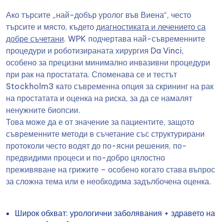
Ако търсите „най-добър уролог във Виена“, често
търсите и място, където
диагностиката и лечението са
добре съчетани
. WPK подчертава най-съвременните
процедури и роботизираната хирургия Da Vinci,
особено за прецизни минимално инвазивни процедури
при рак на простатата. Споменава се и тестът
Stockholm3 като съвременна опция за скрининг на рак
на простатата и оценка на риска, за да се намалят
ненужните биопсии.
Това може да е от значение за пациентите, защото
съвременните методи в съчетание със структурирани
протоколи често водят до по-ясни решения, по-
предвидими процеси и по-добро цялостно
преживяване на грижите – особено когато става въпрос
за сложна тема или е необходима задълбочена оценка.
Широк обхват: урологични заболявания + здравето на